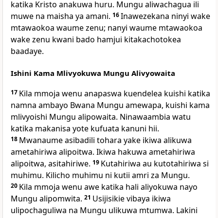
katika Kristo anakuwa huru. Mungu aliwachagua ili
muwe na maisha ya amani.
16
Inawezekana ninyi wake
mtawaokoa waume zenu; nanyi waume mtawaokoa
wake zenu kwani bado hamjui kitakachotokea
baadaye.
Ishini Kama Mlivyokuwa Mungu Alivyowaita
17
Kila mmoja wenu anapaswa kuendelea kuishi katika
namna ambayo Bwana Mungu amewapa, kuishi kama
mlivyoishi Mungu alipowaita. Ninawaambia watu
katika makanisa yote kufuata kanuni hii.
18
Mwanaume asibadili tohara yake ikiwa alikuwa
ametahiriwa alipoitwa. Ikiwa hakuwa ametahiriwa
alipoitwa, asitahiriwe.
19
Kutahiriwa au kutotahiriwa si
muhimu. Kilicho muhimu ni kutii amri za Mungu.
20
Kila mmoja wenu awe katika hali aliyokuwa nayo
Mungu alipomwita.
21
Usijisikie vibaya ikiwa
ulipochaguliwa na Mungu ulikuwa mtumwa. Lakini