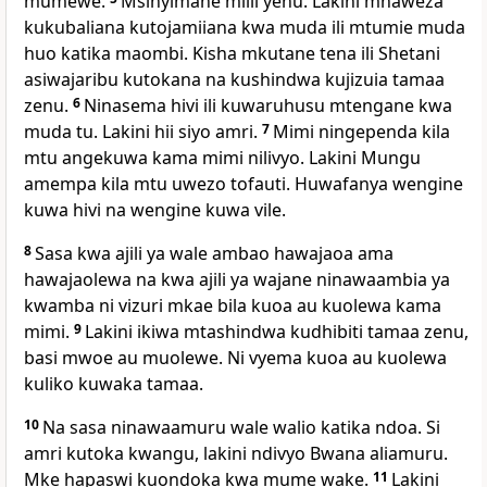
mumewe.
Msinyimane miili yenu. Lakini mnaweza
kukubaliana kutojamiiana kwa muda ili mtumie muda
huo katika maombi. Kisha mkutane tena ili Shetani
asiwajaribu kutokana na kushindwa kujizuia tamaa
zenu.
6
Ninasema hivi ili kuwaruhusu mtengane kwa
muda tu. Lakini hii siyo amri.
7
Mimi ningependa kila
mtu angekuwa kama mimi nilivyo. Lakini Mungu
amempa kila mtu uwezo tofauti. Huwafanya wengine
kuwa hivi na wengine kuwa vile.
8
Sasa kwa ajili ya wale ambao hawajaoa ama
hawajaolewa na kwa ajili ya wajane ninawaambia ya
kwamba ni vizuri mkae bila kuoa au kuolewa kama
mimi.
9
Lakini ikiwa mtashindwa kudhibiti tamaa zenu,
basi mwoe au muolewe. Ni vyema kuoa au kuolewa
kuliko kuwaka tamaa.
10
Na sasa ninawaamuru wale walio katika ndoa. Si
amri kutoka kwangu, lakini ndivyo Bwana aliamuru.
Mke hapaswi kuondoka kwa mume wake.
11
Lakini