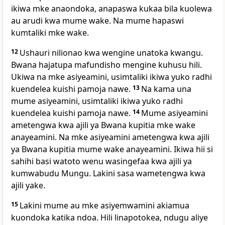
ikiwa mke anaondoka, anapaswa kukaa bila kuolewa
au arudi kwa mume wake. Na mume hapaswi
kumtaliki mke wake.
12
Ushauri nilionao kwa wengine unatoka kwangu.
Bwana hajatupa mafundisho mengine kuhusu hili.
Ukiwa na mke asiyeamini, usimtaliki ikiwa yuko radhi
kuendelea kuishi pamoja nawe.
13
Na kama una
mume asiyeamini, usimtaliki ikiwa yuko radhi
kuendelea kuishi pamoja nawe.
14
Mume asiyeamini
ametengwa kwa ajili ya Bwana kupitia mke wake
anayeamini. Na mke asiyeamini ametengwa kwa ajili
ya Bwana kupitia mume wake anayeamini. Ikiwa hii si
sahihi basi watoto wenu wasingefaa kwa ajili ya
kumwabudu Mungu. Lakini sasa wametengwa kwa
ajili yake.
15
Lakini mume au mke asiyemwamini akiamua
kuondoka katika ndoa. Hili linapotokea, ndugu aliye