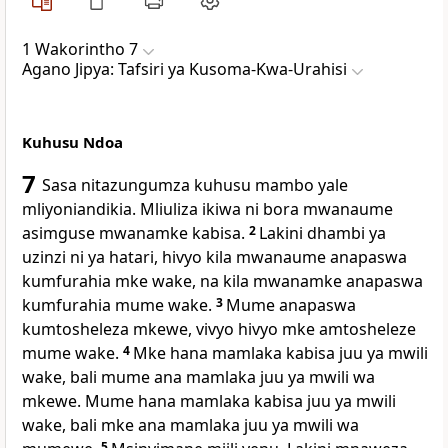
1 Wakorintho 7
Agano Jipya: Tafsiri ya Kusoma-Kwa-Urahisi
Kuhusu Ndoa
7
Sasa nitazungumza kuhusu mambo yale
mliyoniandikia. Mliuliza ikiwa ni bora mwanaume
asimguse mwanamke kabisa.
2
Lakini dhambi ya
uzinzi ni ya hatari, hivyo kila mwanaume anapaswa
kumfurahia mke wake, na kila mwanamke anapaswa
kumfurahia mume wake.
3
Mume anapaswa
kumtosheleza mkewe, vivyo hivyo mke amtosheleze
mume wake.
4
Mke hana mamlaka kabisa juu ya mwili
wake, bali mume ana mamlaka juu ya mwili wa
mkewe. Mume hana mamlaka kabisa juu ya mwili
wake, bali mke ana mamlaka juu ya mwili wa
5