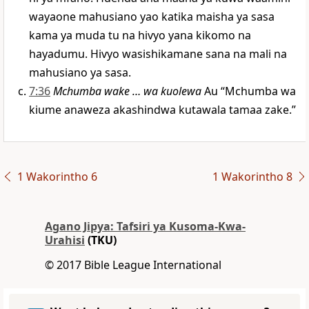
wayaone mahusiano yao katika maisha ya sasa
kama ya muda tu na hivyo yana kikomo na
hayadumu. Hivyo wasishikamane sana na mali na
mahusiano ya sasa.
7:36
Mchumba wake … wa kuolewa
Au “Mchumba wa
kiume anaweza akashindwa kutawala tamaa zake.”
1 Wakorintho 6
1 Wakorintho 8
Agano Jipya: Tafsiri ya Kusoma-Kwa-
Urahisi
(TKU)
© 2017 Bible League International