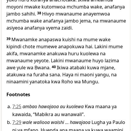
moyoni mwake kutomwoa mchumba wake, anafanya
jambo sahihi.
38
Hivyo mwanaume anayemwoa
mchumba wake anafanya jambo jema, na mwanaume
asiyeoa anafanya vyema zaidi.
39
Mwanamke anapaswa kuishi na mume wake
kipindi chote mumewe anapokuwa hai. Lakini mume
akifa, mwanamke anakuwa huru kuolewa na
mwanaume yeyote. Lakini mwanaume huyo lazima
awe yule wa Bwana.
40
Ikiwa atabaki kuwa mjane,
atakuwa na furaha sana. Haya ni maoni yangu, na
ninaamini yanatoka kwa Roho wa Mungu.
Footnotes
7:25
ambao hawajaoa au kuolewa
Kwa maana ya
kawaida, “Mabikra au wanawali”.
7:29
wale waliooa waishi … hawajaoa
Lugha ya Paulo
ni ya mfano. Huenda ana maana ya kuwa waamini