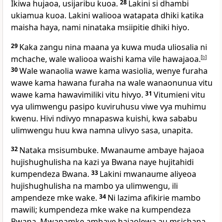
Ikiwa hujaoa, usijaribu kuoa.
28
Lakini si dhambi
ukiamua kuoa. Lakini waliooa watapata dhiki katika
maisha haya, nami ninataka msiipitie dhiki hiyo.
29
Kaka zangu nina maana ya kuwa muda uliosalia ni
mchache, wale waliooa waishi kama vile hawajaoa.
[
b
]
30
Wale wanaolia wawe kama wasiolia, wenye furaha
wawe kama hawana furaha na wale wanaonunua vitu
wawe kama hawavimiliki vitu hivyo.
31
Vitumieni vitu
vya ulimwengu pasipo kuviruhusu viwe vya muhimu
kwenu. Hivi ndivyo mnapaswa kuishi, kwa sababu
ulimwengu huu kwa namna ulivyo sasa, unapita.
32
Nataka msisumbuke. Mwanaume ambaye hajaoa
hujishughulisha na kazi ya Bwana naye hujitahidi
kumpendeza Bwana.
33
Lakini mwanaume aliyeoa
hujishughulisha na mambo ya ulimwengu, ili
ampendeze mke wake.
34
Ni lazima afikirie mambo
mawili; kumpendeza mke wake na kumpendeza
Bwana. Mwanamke ambaye hajaolewa au msichana