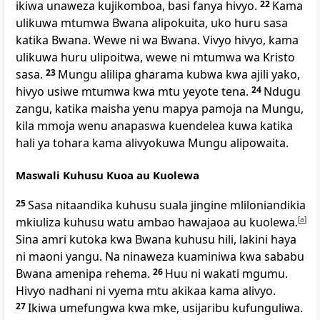
ikiwa unaweza kujikomboa, basi fanya hivyo.
22
Kama
ulikuwa mtumwa Bwana alipokuita, uko huru sasa
katika Bwana. Wewe ni wa Bwana. Vivyo hivyo, kama
ulikuwa huru ulipoitwa, wewe ni mtumwa wa Kristo
sasa.
23
Mungu alilipa gharama kubwa kwa ajili yako,
hivyo usiwe mtumwa kwa mtu yeyote tena.
24
Ndugu
zangu, katika maisha yenu mapya pamoja na Mungu,
kila mmoja wenu anapaswa kuendelea kuwa katika
hali ya tohara kama alivyokuwa Mungu alipowaita.
Maswali Kuhusu Kuoa au Kuolewa
25
Sasa nitaandika kuhusu suala jingine mliloniandikia
mkiuliza kuhusu watu ambao hawajaoa au kuolewa.
[
a
]
Sina amri kutoka kwa Bwana kuhusu hili, lakini haya
ni maoni yangu. Na ninaweza kuaminiwa kwa sababu
Bwana amenipa rehema.
26
Huu ni wakati mgumu.
Hivyo nadhani ni vyema mtu akikaa kama alivyo.
27
Ikiwa umefungwa kwa mke, usijaribu kufunguliwa.