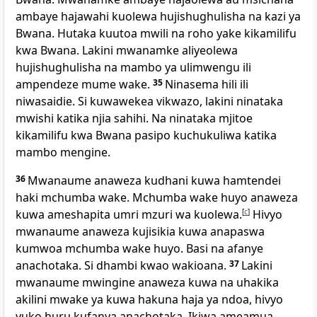
ambaye hajawahi kuolewa hujishughulisha na kazi ya
Bwana. Hutaka kuutoa mwili na roho yake kikamilifu
kwa Bwana. Lakini mwanamke aliyeolewa
hujishughulisha na mambo ya ulimwengu ili
ampendeze mume wake.
35
Ninasema hili ili
niwasaidie. Si kuwawekea vikwazo, lakini ninataka
mwishi katika njia sahihi. Na ninataka mjitoe
kikamilifu kwa Bwana pasipo kuchukuliwa katika
mambo mengine.
36
Mwanaume anaweza kudhani kuwa hamtendei
haki mchumba wake. Mchumba wake huyo anaweza
kuwa ameshapita umri mzuri wa kuolewa.
[
c
]
Hivyo
mwanaume anaweza kujisikia kuwa anapaswa
kumwoa mchumba wake huyo. Basi na afanye
anachotaka. Si dhambi kwao wakioana.
37
Lakini
mwanaume mwingine anaweza kuwa na uhakika
akilini mwake ya kuwa hakuna haja ya ndoa, hivyo
yuko huru kufanya anachotaka. Ikiwa ameamua