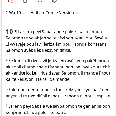
1 Wa 10
Haitian Creole Version
10
¶ Larenn peyi Saba tande pale ki kalite moun
Salomon te ye ak jan sa te sèvi yon lwanj pou Seyè a.
Li vwayaje pou lavil Jerizalèm pou l' sonde konesans
Salomon avèk kèk keksyon difisil.
2
Se konsa, li rive lavil Jerizalèm avèk yon pakèt moun
ak anpil chamo chaje fèy santi bon, bèl pyè koute chè
ak kantite lò. Lè li rive devan Salomon, li mande l' tout
kalite keksyon li te fè lide mande l'.
3
Salomon menm reponn tout keksyon l' yo. pa t' gen
anyen ki te twò difisil ni pou li reponn ni pou li esplike.
4
Larenn peyi Saba a wè jan Salomon te gen anpil bon
konprann. Li wè palè li te bati a.