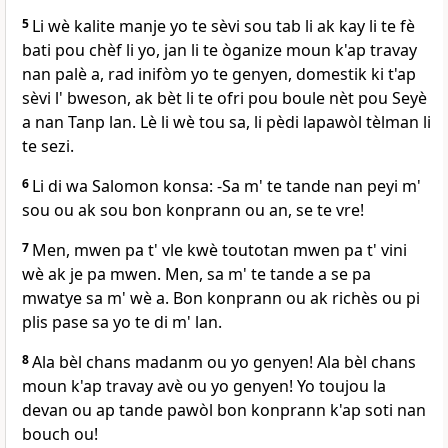
5
Li wè kalite manje yo te sèvi sou tab li ak kay li te fè
bati pou chèf li yo, jan li te òganize moun k'ap travay
nan palè a, rad inifòm yo te genyen, domestik ki t'ap
sèvi l' bweson, ak bèt li te ofri pou boule nèt pou Seyè
a nan Tanp lan. Lè li wè tou sa, li pèdi lapawòl tèlman li
te sezi.
6
Li di wa Salomon konsa: -Sa m' te tande nan peyi m'
sou ou ak sou bon konprann ou an, se te vre!
7
Men, mwen pa t' vle kwè toutotan mwen pa t' vini
wè ak je pa mwen. Men, sa m' te tande a se pa
mwatye sa m' wè a. Bon konprann ou ak richès ou pi
plis pase sa yo te di m' lan.
8
Ala bèl chans madanm ou yo genyen! Ala bèl chans
moun k'ap travay avè ou yo genyen! Yo toujou la
devan ou ap tande pawòl bon konprann k'ap soti nan
bouch ou!