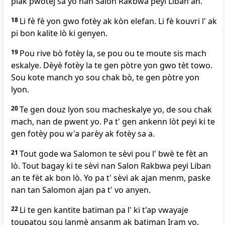
plak pwotèj sa yo nan Salon Rakbwa peyi Liban an.
18
Li fè fè yon gwo fotèy ak kòn elefan. Li fè kouvri l' ak
pi bon kalite lò ki genyen.
19
Pou rive bò fotèy la, se pou ou te moute sis mach
eskalye. Dèyè fotèy la te gen pòtre yon gwo tèt towo.
Sou kote manch yo sou chak bò, te gen pòtre yon
lyon.
20
Te gen douz lyon sou macheskalye yo, de sou chak
mach, nan de pwent yo. Pa t' gen ankenn lòt peyi ki te
gen fotèy pou w'a parèy ak fotèy sa a.
21
Tout gode wa Salomon te sèvi pou l' bwè te fèt an
lò. Tout bagay ki te sèvi nan Salon Rakbwa peyi Liban
an te fèt ak bon lò. Yo pa t' sèvi ak ajan menm, paske
nan tan Salomon ajan pa t' vo anyen.
22
Li te gen kantite batiman pa l' ki t'ap vwayaje
toupatou sou lanmè ansanm ak batiman Iram yo.