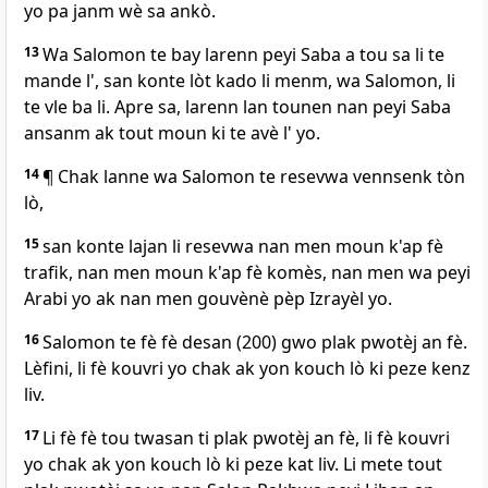
yo pa janm wè sa ankò.
13
Wa Salomon te bay larenn peyi Saba a tou sa li te
mande l', san konte lòt kado li menm, wa Salomon, li
te vle ba li. Apre sa, larenn lan tounen nan peyi Saba
ansanm ak tout moun ki te avè l' yo.
14
¶ Chak lanne wa Salomon te resevwa vennsenk tòn
lò,
15
san konte lajan li resevwa nan men moun k'ap fè
trafik, nan men moun k'ap fè komès, nan men wa peyi
Arabi yo ak nan men gouvènè pèp Izrayèl yo.
16
Salomon te fè fè desan (200) gwo plak pwotèj an fè.
Lèfini, li fè kouvri yo chak ak yon kouch lò ki peze kenz
liv.
17
Li fè fè tou twasan ti plak pwotèj an fè, li fè kouvri
yo chak ak yon kouch lò ki peze kat liv. Li mete tout