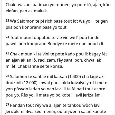
Chak twazan, batiman yo tounen, yo pote lò, ajan, kòn
elefan, pan ak makak.
23
Wa Salomon te pi rich pase tout lòt wa yo, li te gen
plis bon konprann pase yo tout.
24
Tout moun toupatou te vle vin wè l' pou tande
pawòl bon konprann Bondye te mete nan bouch li.
25
Chak moun ki te vini te pote kado pou li: bagay fèt
an ajan ak an lò, rad, zam, fèy santi bon, chwal ak
milèt. Chak lanne se te konsa.
26
Salomon te sanble mil katsan (1.400) cha lagè ak
douzmil (12.000) chwal pou sòlda kavalye yo. Li mete
yon pòsyon ladan yo nan lavil li te fè bati tout espre
pou yo. Rès yo, li mete yo bò kote l' lavil Jerizalèm.
27
Pandan tout rèy wa a, ajan te tankou wòch lavil
Jerizalèm. Bwa sèd menm, ou te jwenn sa an kantite