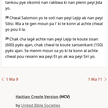
tankou pye sikomò nan rakbwa ki nan plenn peyi Jida
yo.
28
Chwal Salomon yo te soti nan peyi Lejip ak nan peyi
Silisi. Wa a te gen moun pa l' ki te konn al achte chwal
yo pou li la.
29
Chak cha lagè achte nan peyi Lejip te koute sisan
(600) pyès ajan, chak chwal te koute sansenkant (150)
pyès ajan. Se menm moun sa yo ki te konn al achte
chwal pou revann wa peyi Et yo ak wa peyi Siri yo.
1 Wa 9
1 Wa 11
Haitian Creole Version
(HCV)
by
United Bible Societies