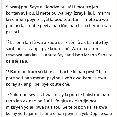
9
Lwanj pou Seyè a, Bondye ou la! Li moutre jan li
kontan avè ou. Li mete ou wa peyi Izrayèl la. Li menm
ki renmen peyi Izrayèl la pou tout tan, li mete ou wa
pou ou ka kenbe peyi a nan lòd, nan bon chemen san
patipri.
10
Larenn lan fè wa a kado senk tòn lò ak kantite fèy
santi bon ak anpil pyè koute chè. Wa a pa janm
resevwa nan lavi li kantite fèy santi bon larenn Saba te
ba li lè sa a.
11
Batiman Iram yo ki te al chache lò nan peyi Ofi, te
pote soti nan menm peyi sa a yon gwo kantite bwa
koray ak anpil bèl pyè koute chè.
12
Salomon sèvi ak bwa koray la pou fè balistrad nan
tanp lan ak nan palè a. Li fè gita ak bandjo pou
mizisyen yo ak bwa sa a tou. Se te pi bon kalite bwa
koray yo te janm fè antre nan peyi Izrayèl. Depi lè sa a