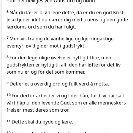
for det helliges ved Guds ord og bønn.
6
Når du lærer brødrene dette, da er du en god Kristi
Jesu tjener, idet du nærer dig med troens og den gode
lærdoms ord som du har fulgt.
7
Men vis fra dig de vanhellige og kjerringaktige
eventyr; øv dig derimot i gudsfrykt!
8
For den legemlige øvelse er nyttig til lite, men
gudsfrykten er nyttig til alt; den har løfte for det liv
som nu er, og for det som kommer.
9
Det er et troverdig ord og fullt verd å motta.
10
For derfor arbeider vi og lider hån, fordi vi har satt
vårt håp til den levende Gud, som er alle menneskers
frelser, mest deres som tror.
11
Dette skal du byde og lære.
12