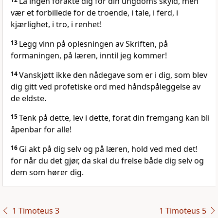
La ingen forakte dig for din ungdoms skyld, men
vær et forbillede for de troende, i tale, i ferd, i
kjærlighet, i tro, i renhet!
13
Legg vinn på oplesningen av Skriften, på
formaningen, på læren, inntil jeg kommer!
14
Vanskjøtt ikke den nådegave som er i dig, som blev
dig gitt ved profetiske ord med håndspåleggelse av
de eldste.
15
Tenk på dette, lev i dette, forat din fremgang kan bli
åpenbar for alle!
16
Gi akt på dig selv og på læren, hold ved med det!
for når du det gjør, da skal du frelse både dig selv og
dem som hører dig.
1 Timoteus 3
1 Timoteus 5