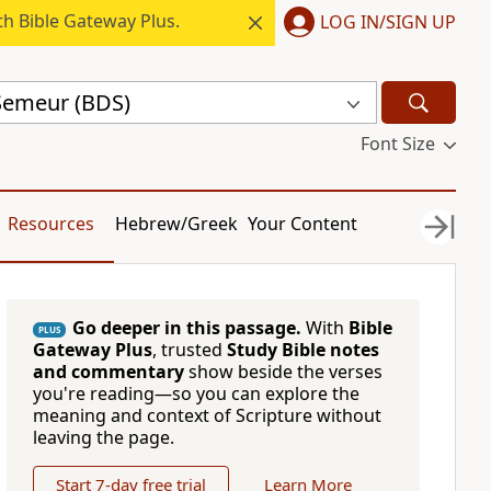
h Bible Gateway Plus.
LOG IN/SIGN UP
 Semeur (BDS)
Font Size
Resources
Hebrew/Greek
Your Content
Go deeper in this passage.
With
Bible
PLUS
Gateway Plus
, trusted
Study Bible notes
and commentary
show beside the verses
you're reading—so you can explore the
meaning and context of Scripture without
leaving the page.
Start 7-day free trial
Learn More