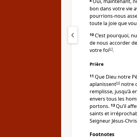
8
Oui, maintenant, n
bon dans votre vie a
pourrions-nous asse
toute la joie que vo
10
C’est pourquoi, nu
de nous accorder de
votre foi
[
c
]
.
Prière
11
Que Dieu notre Pè
aplanissent
[
d
]
notre 
remplisse, jusqu’à e
envers tous les hom
portons.
13
Qu’il aff
saints et irréprocha
Seigneur Jésus-Chris
Footnotes