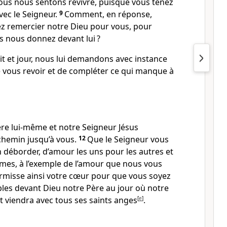
ous nous sentons revivre, puisque vous tenez
vec le Seigneur.
9
Comment, en réponse,
z remercier notre Dieu pour vous, pour
us nous donnez devant lui ?
it et jour, nous lui demandons avec instance
 vous revoir et de compléter ce qui manque à
re lui-même et notre Seigneur Jésus
chemin jusqu’à vous.
12
Que le Seigneur vous
n déborder, d’amour les uns pour les autres et
mes, à l’exemple de l’amour que nous vous
ermisse ainsi votre cœur pour que vous soyez
bles devant Dieu notre Père au jour où notre
t viendra avec tous ses saints anges
[
e
]
.