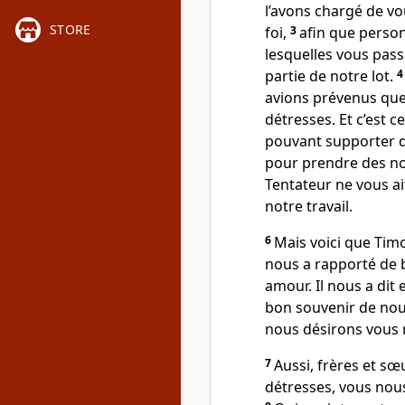
l’avons chargé de v
STORE
foi,
3
afin que person
lesquelles vous pas
partie de notre lot.
avions prévenus que
détresses. Et c’est c
pouvant supporter d
pour prendre des nou
Tentateur ne vous ai
notre travail.
6
Mais voici que Tim
nous a rapporté de b
amour. Il nous a dit
bon souvenir de nou
nous désirons vous r
7
Aussi, frères et sœ
détresses, vous nous 