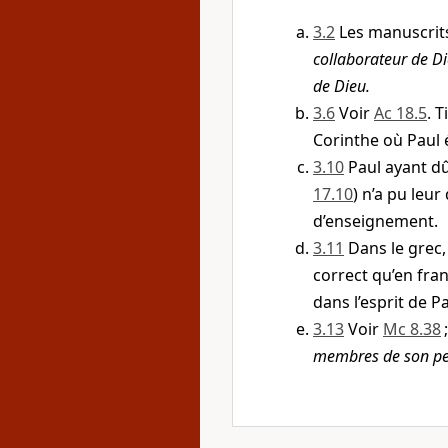
3.2
Les manuscrits
collaborateur de Die
de Dieu.
3.6
Voir
Ac 18.5
. 
Corinthe où Paul é
3.10
Paul ayant d
17.10
) n’a pu leu
d’enseignement.
3.11
Dans le grec, 
correct qu’en fran
dans l’esprit de Pa
3.13
Voir
Mc 8.38
membres de son peu