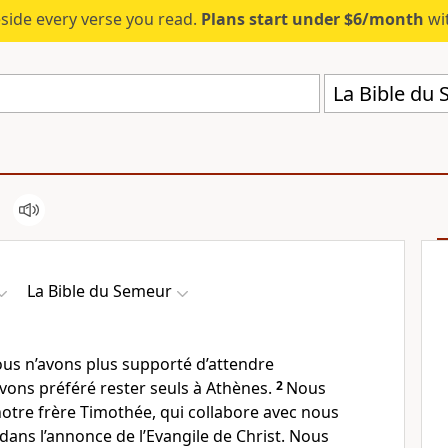
eside every verse you read.
Plans start under $6/month
wit
La Bible du
La Bible du Semeur
ous n’avons plus supporté d’attendre
vons préféré rester seuls à Athènes.
2
Nous
otre frère Timothée, qui collabore avec nous
dans l’annonce de l’Evangile de Christ. Nous