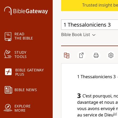
Trusted insight b
READ
Bible Book List
THE BIBLE
STUDY
TOOLS
BIBLE GATEWAY
PLUS
1 Thessaloniciens 3
BIBLE NEWS
3
C’est pourquoi, n
davantage et nous a
EXPLORE
vous avons envoyé n
MORE
au service de Dieu
[
a
]