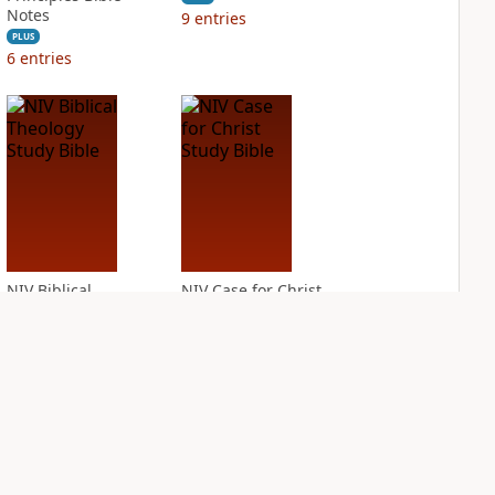
Notes
9
entries
PLUS
6
entries
NIV Biblical
NIV Case for Christ
Theology Study
Study Bible
Bible
PLUS
6
entries
PLUS
13
entries