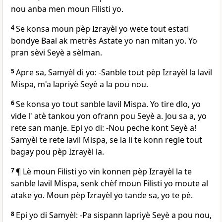
nou anba men moun Filisti yo.
4
Se konsa moun pèp Izrayèl yo wete tout estati
bondye Baal ak metrès Astate yo nan mitan yo. Yo
pran sèvi Seyè a sèlman.
5
Apre sa, Samyèl di yo: -Sanble tout pèp Izrayèl la lavil
Mispa, m'a lapriyè Seyè a la pou nou.
6
Se konsa yo tout sanble lavil Mispa. Yo tire dlo, yo
vide l' atè tankou yon ofrann pou Seyè a. Jou sa a, yo
rete san manje. Epi yo di: -Nou peche kont Seyè a!
Samyèl te rete lavil Mispa, se la li te konn regle tout
bagay pou pèp Izrayèl la.
7
¶ Lè moun Filisti yo vin konnen pèp Izrayèl la te
sanble lavil Mispa, senk chèf moun Filisti yo moute al
atake yo. Moun pèp Izrayèl yo tande sa, yo te pè.
8
Epi yo di Samyèl: -Pa sispann lapriyè Seyè a pou nou,