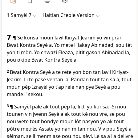
1 Samyèl 7
Haitian Creole Version
7
¶ Se konsa moun lavil Kiriyat Jearim yo vin pran
Bwat Kontra Seyè a. Yo mete l' lakay Abinadad, sou tèt
yon ti mòn. Yo chwazi Eleaza, pitit gason Abinadad la,
pou okipe Bwat Kontra Seyè a.
2
Bwat Kontra Seyè a te rete yon bon tan lavil Kiriyat-
Jearim. Li te pase ventan la. Pandan tout tan sa a, tout
moun pèp Izrayèl yo t'ap rele nan pye Seyè a pou
mande l' sekou.
3
¶ Samyèl pale ak tout pèp la, li di yo konsa: -Si nou
tounen vin jwenn Seyè a ak tout kè nou vre, se pou
nou wete tout bondye moun lòt nasyon yo ak tout
pòtre metrès Astate yo nan mitan nou. Viv pou Seyè a
sèlman, se li menm ase pou nou sèvi. Lè sa a l'a delivre