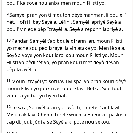
pou l' ka sove nou anba men moun Filisti yo.
9
Samyèl pran yon ti mouton dèyè manman, li boule l'
nèt, li ofri l' bay Seyè a. Lèfini, Samyèl lapriyè Seyè a
pou l' vin ede pèp Izrayèl la. Seyè a reponn lapriyè a.
10
Pandan Samyèl t'ap boule ofrann lan, moun Filisti
yo mache sou pèp Izrayèl la vin atake yo. Men lè sa a,
Seyè a voye yon kout loraj sou moun Filisti yo. Moun
Filisti yo pèdi tèt yo, yo pran kouri met deyò devan
pèp Izrayèl la.
11
Moun Izrayèl yo soti lavil Mispa, yo pran kouri dèyè
moun Filisti yo jouk rive toupre lavil Bètka. Sou tout
wout la yo bat yo byen bat.
12
Lè sa a, Samyèl pran yon wòch, li mete l' ant lavil
Mispa ak lavil Chenn. Li rele wòch la Ebenezè, paske li
t'ap di: Jouk jòdi a se Seyè a ki pote nou sekou.
13