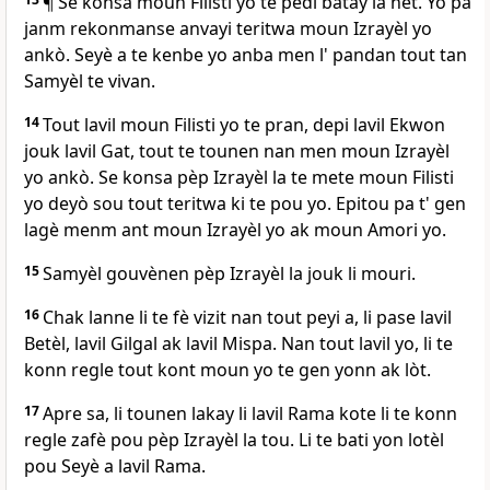
¶ Se konsa moun Filisti yo te pèdi batay la nèt. Yo pa
janm rekonmanse anvayi teritwa moun Izrayèl yo
ankò. Seyè a te kenbe yo anba men l' pandan tout tan
Samyèl te vivan.
14
Tout lavil moun Filisti yo te pran, depi lavil Ekwon
jouk lavil Gat, tout te tounen nan men moun Izrayèl
yo ankò. Se konsa pèp Izrayèl la te mete moun Filisti
yo deyò sou tout teritwa ki te pou yo. Epitou pa t' gen
lagè menm ant moun Izrayèl yo ak moun Amori yo.
15
Samyèl gouvènen pèp Izrayèl la jouk li mouri.
16
Chak lanne li te fè vizit nan tout peyi a, li pase lavil
Betèl, lavil Gilgal ak lavil Mispa. Nan tout lavil yo, li te
konn regle tout kont moun yo te gen yonn ak lòt.
17
Apre sa, li tounen lakay li lavil Rama kote li te konn
regle zafè pou pèp Izrayèl la tou. Li te bati yon lotèl
pou Seyè a lavil Rama.