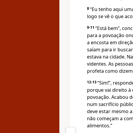
8
“Eu tenho aqui uma
logo se vê o que aco
9-11
“Está bem”, conc
para a povoação on
a encosta em direçã
saíam para ir busca
estava na cidade. N
videntes. As pessoas
profeta como dizem
12-13
“Sim!”, respond
porque vai direito 
povoação. Acabou de
num sacrifício públi
deve estar mesmo a 
não começam a come
alimentos.”