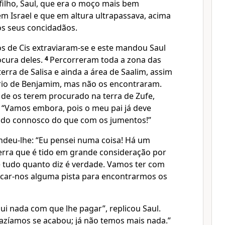
filho, Saul, que era o moço mais bem
m Israel e que em altura ultrapassava, acima
s seus concidadãos.
s de Cis extraviaram-se e este mandou Saul
cura deles.
4
Percorreram toda a zona das
terra de Salisa e ainda a área de Saalim, assim
rio de Benjamim, mas não os encontraram.
 de os terem procurado na terra de Zufe,
: “Vamos embora, pois o meu pai já deve
ado connosco do que com os jumentos!”
deu-lhe: “Eu pensei numa coisa! Há um
terra que é tido em grande consideração por
 tudo quanto diz é verdade. Vamos ter com
dicar-nos alguma pista para encontrarmos os
i nada com que lhe pagar”, replicou Saul.
razíamos se acabou; já não temos mais nada.”