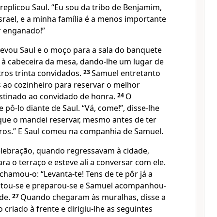
replicou Saul. “Eu sou da tribo de Benjamim,
srael, e a minha família é a menos importante
r enganado!”
evou Saul e o moço para a sala do banquete
e à cabeceira da mesa, dando-lhe um lugar de
ros trinta convidados.
23
Samuel entretanto
s ao cozinheiro para reservar o melhor
stinado ao convidado de honra.
24
O
 pô-lo diante de Saul. “Vá, come!”, disse-lhe
 que o mandei reservar, mesmo antes de ter
ros.” E Saul comeu na companhia de Samuel.
lebração, quando regressavam à cidade,
ra o terraço e esteve ali a conversar com ele.
chamou-o: “Levanta-te! Tens de te pôr já a
antou-se e preparou-se e Samuel acompanhou-
ade.
27
Quando chegaram às muralhas, disse a
criado à frente e dirigiu-lhe as seguintes