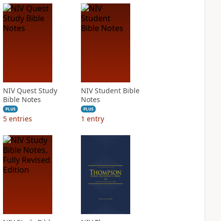
NIV Quest Study
NIV Student Bible
Bible Notes
Notes
PLUS
PLUS
5
entries
1
entry