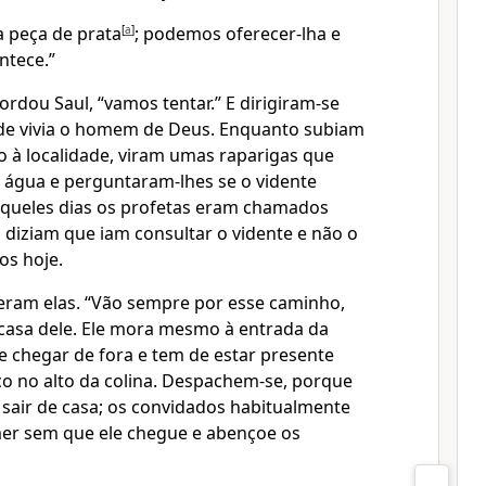
 peça de prata
[
a
]
; podemos oferecer-lha e
ntece.”
ordou Saul, “vamos tentar.” E dirigiram-se
de vivia o homem de Deus. Enquanto subiam
o à localidade, viram umas raparigas que
r água e perguntaram-lhes se o vidente
aqueles dias os profetas eram chamados
 diziam que iam consultar o vidente e não o
os hoje.
eram elas. “Vão sempre por esse caminho,
à casa dele. Ele mora mesmo à entrada da
 chegar de fora e tem de estar presente
co no alto da colina. Despachem-se, porque
sair de casa; os convidados habitualmente
r sem que ele chegue e abençoe os