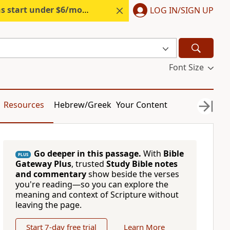
s start under $6/month.
Start free.
LOG IN/SIGN UP
Font Size
Resources
Hebrew/Greek
Your Content
Go deeper in this passage.
With
Bible
PLUS
Gateway Plus
, trusted
Study Bible notes
and commentary
show beside the verses
you're reading—so you can explore the
meaning and context of Scripture without
leaving the page.
Start 7-day free trial
Learn More