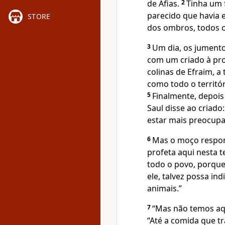
de Afias.
2
Tinha um 
parecido que havia e
STORE
dos ombros, todos o
3
Um dia, os jumento
com um criado à pro
colinas de Efraim, a 
como todo o territó
5
Finalmente, depois
Saul disse ao criado
estar mais preocup
6
Mas o moço respon
profeta aqui nesta 
todo o povo, porque
ele, talvez possa in
animais.”
7
“Mas não temos aqu
“Até a comida que t