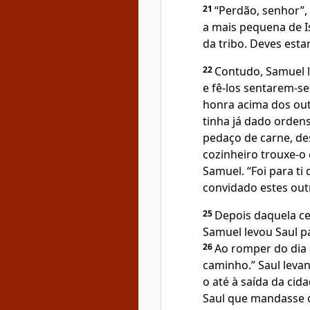
21
“Perdão, senhor”, 
a mais pequena de I
da tribo. Deves esta
22
Contudo, Samuel l
e fê-los sentarem-s
honra acima dos out
tinha já dado orden
pedaço de carne, de
cozinheiro trouxe-o e
Samuel. “Foi para ti
convidado estes out
25
Depois daquela ce
Samuel levou Saul pa
26
Ao romper do dia 
caminho.” Saul lev
o até à saída da cid
Saul que mandasse o 