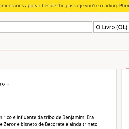
mmentaries appear beside the passage you're reading.
Plan
O Livro (OL)
vro
l
rico e influente da tribo de Benjamim. Era
de Zeror e bisneto de Becorate e ainda trineto