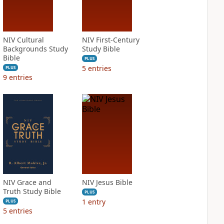
NIV Cultural
NIV First-Century
Backgrounds Study
Study Bible
Bible
PLUS
5
entries
PLUS
9
entries
NIV Grace and
NIV Jesus Bible
Truth Study Bible
PLUS
1
entry
PLUS
5
entries