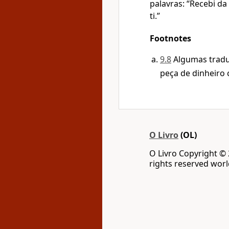
palavras: “Recebi d
ti.”
Footnotes
9.8
Algumas trad
peça de dinheiro
O Livro
(OL)
O Livro Copyright ©
rights reserved wor