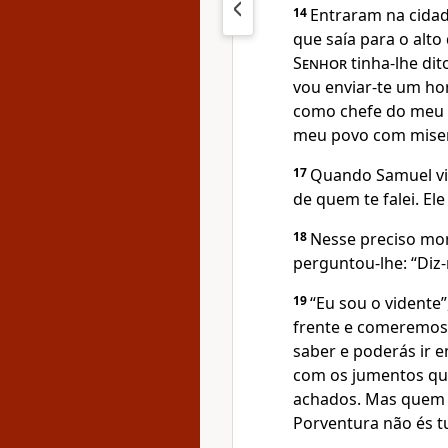
14
Entraram na cidad
que saía para o alto
Senhor
tinha-lhe dit
vou enviar-te um ho
como chefe do meu pov
meu povo com miseri
17
Quando Samuel vi
de quem te falei. El
18
Nesse preciso mo
perguntou-lhe: “Diz-
19
“Eu sou o vidente”
frente e comeremos 
saber e poderás ir 
com os jumentos que
achados. Mas quem é
Porventura não és tu