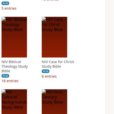
PLUS
5
entries
NIV Biblical
NIV Case for Christ
Theology Study
Study Bible
Bible
PLUS
6
entries
PLUS
16
entries