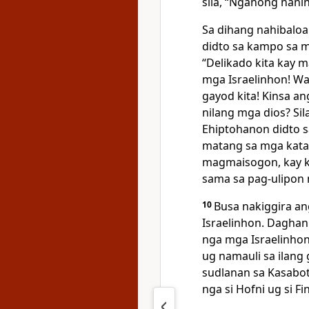
sila, “Nganong nani
Sa dihang nahibaloa
didto sa kampo sa m
“Delikado kita kay 
mga Israelinhon! Wa
gayod kita! Kinsa 
nilang mga dios? Si
Ehiptohanon didto s
matang sa mga kat
magmaisogon, kay k
sama sa pag-ulipon n
10
Busa nakiggira ang
Israelinhon. Dagha
nga mga Israelinhon
ug namauli sa ilang
sudlanan sa Kasabot
nga si Hofni ug si Fi