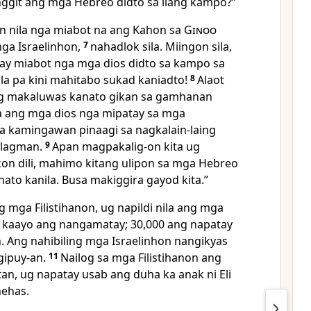
nggit ang mga Hebreo didto sa ilang kampo?”
n nila nga miabot na ang Kahon sa
Ginoo
ga Israelinhon,
7
nahadlok sila. Miingon sila,
may miabot nga mga dios didto sa kampo sa
la pa kini mahitabo sukad kaniadto!
8
Alaot
ang makaluwas kanato gikan sa gamhanan
la ang mga dios nga mipatay sa mga
a kamingawan pinaagi sa nagkalain-laing
alagman.
9
Apan magpakalig-on kita ug
on dili, mahimo kitang ulipon sa mga Hebreo
ato kanila. Busa makiggira gayod kita.”
 mga Filistihanon, ug napildi nila ang mga
n kaayo ang nangamatay; 30,000 ang napatay
. Ang nahibiling mga Israelinhon nangikyas
 gipuy-an.
11
Nailog sa mga Filistihanon ang
an, ug napatay usab ang duha ka anak ni Eli
nehas.