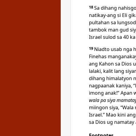
18
Sa dihang nahisgo
natikay-ang si Eli gi
pultahan sa lungsod.
tambok man gud siya
Israel sulod sa 40 ka
19
Niadto usab nga h
Finehas manganakay
ang Kahon sa Dios 
lalaki, kalit lang s
dihang himalatyon n
nagpaanak kaniya, “
imong anak!” Apan 
wala pa siya mamata
miingon siya, “Wal
Israel.” Mao kini an
sa Dios ug namatay 
Footnotes