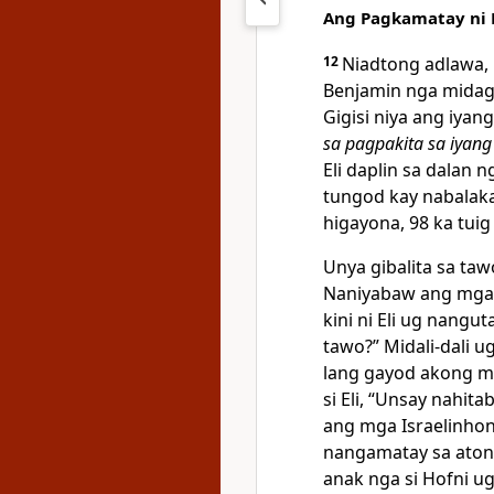
Ang Pagkamatay ni E
12
Niadtong adlawa, 
Benjamin nga midag
Gigisi niya ang iyan
sa pagpakita sa iyan
Eli daplin sa dalan
tungod kay nabalaka
higayona, 98 ka tuig 
Unya gibalita sa ta
Naniyabaw ang mga 
kini ni Eli ug nang
tawo?” Midali-dali 
lang gayod akong mi
si Eli, “Unsay nahita
ang mga Israelinhon
nangamatay sa aton
anak nga si Hofni ug