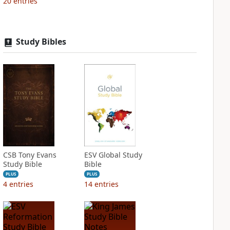
20
entries
Study Bibles
CSB Tony Evans
ESV Global Study
Study Bible
Bible
PLUS
PLUS
4
entries
14
entries