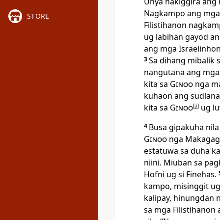
Unya nakiggira ang 
Nagkampo ang mga I
STORE
Filistihanon nagkam
ug labihan gayod ang
ang mga Israelinhon
3
Sa dihang mibalik 
nangutana ang mga 
kita sa
Ginoo
nga ma
kuhaon ang sudlanan
kita sa
Ginoo
[
a
]
ug lu
4
Busa gipakuha nila
Ginoo
nga Makagaga
estatuwa sa duha k
niini. Miuban sa pag
Hofni ug si Finehas.
kampo, misinggit u
kalipay, hinungdan 
sa mga Filistihanon