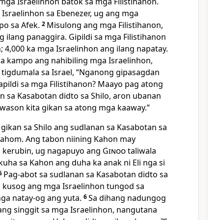
mga Israelinhon batok sa mga Filistihanon.
sraelinhon sa Ebenezer, ug ang mga
po sa Afek.
2
Misulong ang mga Filistihanon,
 ilang panaggira. Gipildi sa mga Filistihanon
; 4,000 ka mga Israelinhon ang ilang napatay.
sa kampo ang nahibiling mga Israelinhon,
tigdumala sa Israel, “Nganong gipasagdan
pildi sa mga Filistihanon? Maayo pag atong
 sa Kasabotan didto sa Shilo, aron ubanan
wason kita gikan sa atong mga kaaway.”
 gikan sa Shilo ang sudlanan sa Kasabotan sa
hom. Ang tabon niining Kahon may
a kerubin, ug nagapuyo ang
Ginoo
taliwala
kuha sa Kahon ang duha ka anak ni Eli nga si
5
Pag-abot sa sudlanan sa Kasabotan didto sa
g kusog ang mga Israelinhon tungod sa
nga natay-og ang yuta.
6
Sa dihang nadungog
 ang singgit sa mga Israelinhon, nangutana