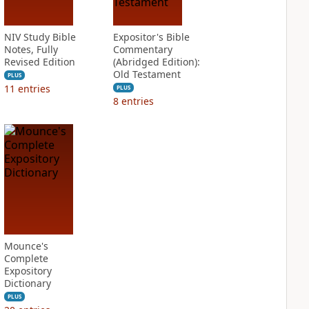
NIV Study Bible
Expositor's Bible
Notes, Fully
Commentary
Revised Edition
(Abridged Edition):
Old Testament
PLUS
11
entries
PLUS
8
entries
Mounce's
Complete
Expository
Dictionary
PLUS