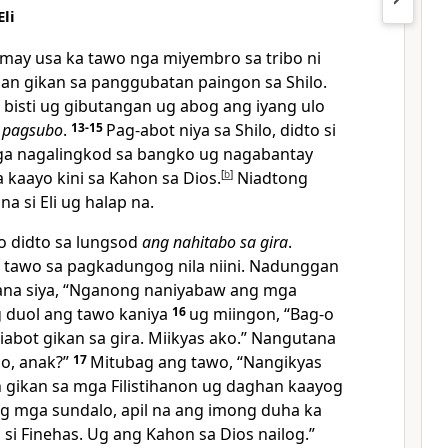
li
may usa ka tawo nga miyembro sa tribo ni
an gikan sa panggubatan paingon sa Shilo.
g bisti ug gibutangan ug abog ang iyang ulo
g pagsubo
.
13-15
Pag-abot niya sa Shilo, didto si
 nga nagalingkod sa bangko ug nagabantay
 kaayo kini sa Kahon sa Dios.
[
b
]
Niadtong
na si Eli ug halap na.
wo didto sa lungsod
ang nahitabo sa gira
.
tawo sa pagkadungog nila niini. Nadunggan
utana siya, “Nganong naniyabaw ang mga
ug duol ang tawo kaniya
16
ug miingon, “Bag-o
abot gikan sa gira. Miikyas ako.” Nangutana
bo, anak?”
17
Mitubag ang tawo, “Nangikyas
 gikan sa mga Filistihanon ug daghan kaayog
g mga sundalo, apil na ang imong duha ka
 si Finehas. Ug ang Kahon sa Dios nailog.”