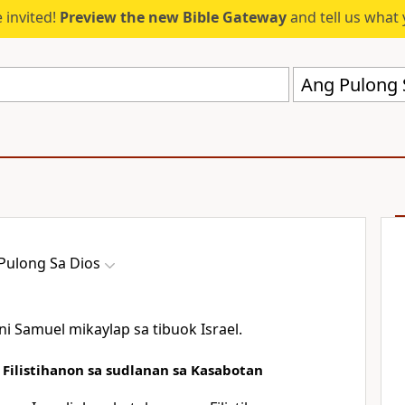
 invited!
Preview the new Bible Gateway
and tell us what 
Ang Pulong 
Pulong Sa Dios
 Samuel mikaylap sa tibuok Israel.
 Filistihanon sa sudlanan sa Kasabotan