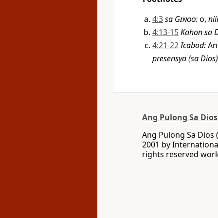
4:3
sa
Ginoo
:
o,
nii
4:13-15
Kahon sa D
4:21-22
Icabod
:
An
presensya (sa Dios)
Ang Pulong Sa Dios
Ang Pulong Sa Dios 
2001 by Internationa
rights reserved wor