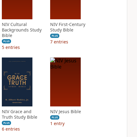
NIV Cultural
NIV First-Century
Backgrounds Study
Study Bible
Bible
PLUS
7
entries
PLUS
5
entries
NIV Grace and
NIV Jesus Bible
Truth Study Bible
PLUS
1
entry
PLUS
6
entries