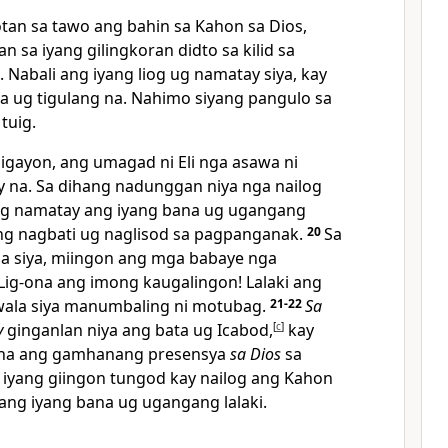
tan sa tawo ang bahin sa Kahon sa Dios,
kan sa iyang gilingkoran didto sa kilid sa
 Nabali ang iyang liog ug namatay siya, kay
 ug tigulang na. Nahimo siyang pangulo sa
 tuig.
igayon, ang umagad ni Eli nga asawa ni
 na. Sa dihang nadunggan niya nga nailog
ug namatay ang iyang bana ug ugangang
iyang nagbati ug naglisod sa pagpanganak.
20
Sa
a siya, miingon ang mga babaye nga
Lig-ona ang imong kaugalingon! Lalaki ang
wala siya manumbaling ni motubag.
21-22
Sa
y
ginganlan niya ang bata ug Icabod,
[
c
]
kay
a na ang gamhanang presensya
sa Dios
sa
g iyang giingon tungod kay nailog ang Kahon
ang iyang bana ug ugangang lalaki.