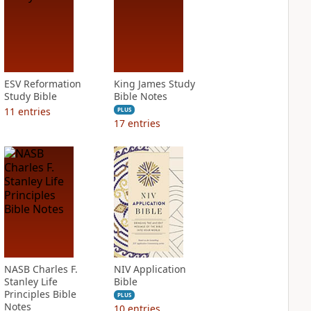
ESV Reformation
King James Study
Study Bible
Bible Notes
11
entries
PLUS
17
entries
NASB Charles F.
NIV Application
Stanley Life
Bible
Principles Bible
PLUS
Notes
10
entries