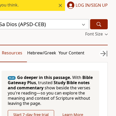
you think.
LOG IN/SIGN UP
Sa Dios (APSD-CEB)
Font Size
Resources
Hebrew/Greek
Your Content
Go deeper in this passage.
With
Bible
PLUS
Gateway Plus
, trusted
Study Bible notes
and commentary
show beside the verses
you're reading—so you can explore the
meaning and context of Scripture without
leaving the page.
Start 7-day free trial
Learn More