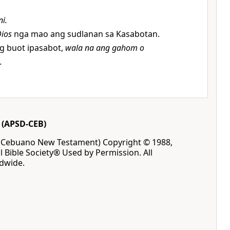
ni.
ios
nga mao ang sudlanan sa Kasabotan.
g buot ipasabot,
wala na ang gahom o
.
(APSD-CEB)
(Cebuano New Testament) Copyright © 1988,
l Bible Society® Used by Permission. All
ldwide.