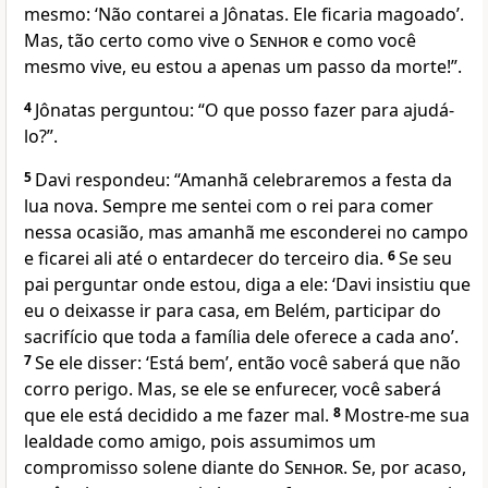
mesmo: ‘Não contarei a Jônatas. Ele ficaria magoado’.
Mas, tão certo como vive o
Senhor
e como você
mesmo vive, eu estou a apenas um passo da morte!”.
4
Jônatas perguntou: “O que posso fazer para ajudá-
lo?”.
5
Davi respondeu: “Amanhã celebraremos a festa da
lua nova. Sempre me sentei com o rei para comer
nessa ocasião, mas amanhã me esconderei no campo
e ficarei ali até o entardecer do terceiro dia.
6
Se seu
pai perguntar onde estou, diga a ele: ‘Davi insistiu que
eu o deixasse ir para casa, em Belém, participar do
sacrifício que toda a família dele oferece a cada ano’.
7
Se ele disser: ‘Está bem’, então você saberá que não
corro perigo. Mas, se ele se enfurecer, você saberá
que ele está decidido a me fazer mal.
8
Mostre-me sua
lealdade como amigo, pois assumimos um
compromisso solene diante do
Senhor
. Se, por acaso,