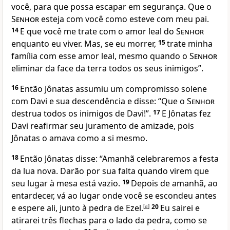
você, para que possa escapar em segurança. Que o
Senhor
esteja com você como esteve com meu pai.
14
E que você me trate com o amor leal do
Senhor
enquanto eu viver. Mas, se eu morrer,
15
trate minha
família com esse amor leal, mesmo quando o
Senhor
eliminar da face da terra todos os seus inimigos”.
16
Então Jônatas assumiu um compromisso solene
com Davi e sua descendência e disse: “Que o
Senhor
destrua todos os inimigos de Davi!”.
17
E Jônatas fez
Davi reafirmar seu juramento de amizade, pois
Jônatas o amava como a si mesmo.
18
Então Jônatas disse: “Amanhã celebraremos a festa
da lua nova. Darão por sua falta quando virem que
seu lugar à mesa está vazio.
19
Depois de amanhã, ao
entardecer, vá ao lugar onde você se escondeu antes
e espere ali, junto à pedra de Ezel.
[
a
]
20
Eu sairei e
atirarei três flechas para o lado da pedra, como se