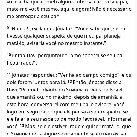
você acha que cometi alguma ofensa contra seu pai,
mate-me você mesmo, aqui e agora! Não é necessário
me entregar a seu pai”.
9
“Nunca!”, exclamou Jônatas. “Você sabe que, se eu
tivesse qualquer suspeita de que meu pai planeja
matá-lo, avisaria você no mesmo instante.”
10
Então Davi perguntou: “Como saberei se seu pai
ficou irado?”.
11
Jônatas respondeu: “Venha ao campo comigo”, e os
dois foram juntos para lá.
12
Então Jônatas disse a
Davi: “Prometo diante do
Senhor
, o Deus de Israel,
que amanhã ou, no máximo, depois de amanhã, a
esta hora, conversarei com meu pai e avisarei você
logo em seguida do que ele pensa a seu respeito. Se
ele falar a seu respeito de modo favorável, informarei
você.
13
Mas, se ele estiver irado e quiser matá-lo, que
o
Senhor
me castigue severamente se eu não avisar