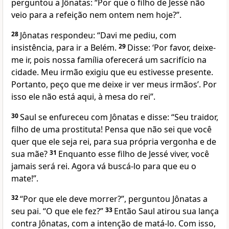
perguntou a Jônatas: “Por que o filho de Jessé não
veio para a refeição nem ontem nem hoje?”.
28
Jônatas respondeu: “Davi me pediu, com
insistência, para ir a Belém.
29
Disse: ‘Por favor, deixe-
me ir, pois nossa família oferecerá um sacrifício na
cidade. Meu irmão exigiu que eu estivesse presente.
Portanto, peço que me deixe ir ver meus irmãos’. Por
isso ele não está aqui, à mesa do rei”.
30
Saul se enfureceu com Jônatas e disse: “Seu traidor,
filho de uma prostituta! Pensa que não sei que você
quer que ele seja rei, para sua própria vergonha e de
sua mãe?
31
Enquanto esse filho de Jessé viver, você
jamais será rei. Agora vá buscá-lo para que eu o
mate!”.
32
“Por que ele deve morrer?”, perguntou Jônatas a
seu pai. “O que ele fez?”
33
Então Saul atirou sua lança
contra Jônatas, com a intenção de matá-lo. Com isso,