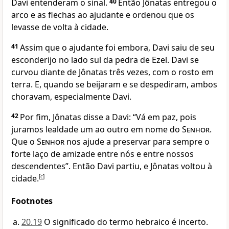
Davi entenderam o sinal.
40
Então Jônatas entregou o
arco e as flechas ao ajudante e ordenou que os
levasse de volta à cidade.
41
Assim que o ajudante foi embora, Davi saiu de seu
esconderijo no lado sul da pedra de Ezel. Davi se
curvou diante de Jônatas três vezes, com o rosto em
terra. E, quando se beijaram e se despediram, ambos
choravam, especialmente Davi.
42
Por fim, Jônatas disse a Davi: “Vá em paz, pois
juramos lealdade um ao outro em nome do
Senhor
.
Que o
Senhor
nos ajude a preservar para sempre o
forte laço de amizade entre nós e entre nossos
descendentes”. Então Davi partiu, e Jônatas voltou à
cidade.
[
c
]
Footnotes
20.19
O significado do termo hebraico é incerto.