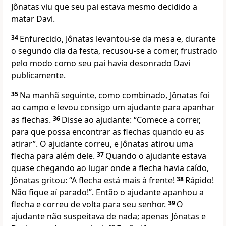
Jônatas viu que seu pai estava mesmo decidido a
matar Davi.
34
Enfurecido, Jônatas levantou-se da mesa e, durante
o segundo dia da festa, recusou-se a comer, frustrado
pelo modo como seu pai havia desonrado Davi
publicamente.
35
Na manhã seguinte, como combinado, Jônatas foi
ao campo e levou consigo um ajudante para apanhar
as flechas.
36
Disse ao ajudante: “Comece a correr,
para que possa encontrar as flechas quando eu as
atirar”. O ajudante correu, e Jônatas atirou uma
flecha para além dele.
37
Quando o ajudante estava
quase chegando ao lugar onde a flecha havia caído,
Jônatas gritou: “A flecha está mais à frente!
38
Rápido!
Não fique aí parado!”. Então o ajudante apanhou a
flecha e correu de volta para seu senhor.
39
O
ajudante não suspeitava de nada; apenas Jônatas e