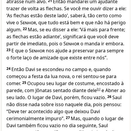
atirasse num alvo.
21
Então mandarei um ajudante
trazer de volta as flechas. Se você me ouvir dizer a ele:
‘As flechas estão deste lado’, saberá, tão certo como
vive o
Senhor
, que tudo está bem e que não há perigo
algum.
22
Mas, se eu disser a ele: ‘Vá mais para frente;
as flechas estão adiante’, significará que você deve
partir de imediato, pois o
Senhor
o manda ir embora.
23
E que o
Senhor
nos ajude a preservar para sempre
o forte laço de amizade que existe entre nós”.
24
Então Davi se escondeu no campo e, quando
começou a festa da lua nova, o rei sentou-se para
comer.
25
Ocupou seu lugar de costume, encostado à
parede, com Jônatas sentado diante dele
[
b
]
e Abner ao
seu lado. O lugar de Davi, porém, ficou vazio.
26
Saul
não disse nada sobre isso naquele dia, pois pensou:
“Deve ter acontecido algo que deixou Davi
cerimonialmente impuro”.
27
Mas, quando o lugar de
Davi também ficou vazio no dia seguinte, Saul