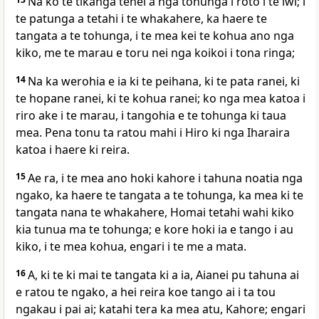
Na ko te tikanga tenei a nga tohunga i roto i te iwi; i
te patunga a tetahi i te whakahere, ka haere te
tangata a te tohunga, i te mea kei te kohua ano nga
kiko, me te marau e toru nei nga koikoi i tona ringa;
14
Na ka werohia e ia ki te peihana, ki te pata ranei, ki
te hopane ranei, ki te kohua ranei; ko nga mea katoa i
riro ake i te marau, i tangohia e te tohunga ki taua
mea. Pena tonu ta ratou mahi i Hiro ki nga Iharaira
katoa i haere ki reira.
15
Ae ra, i te mea ano hoki kahore i tahuna noatia nga
ngako, ka haere te tangata a te tohunga, ka mea ki te
tangata nana te whakahere, Homai tetahi wahi kiko
kia tunua ma te tohunga; e kore hoki ia e tango i au
kiko, i te mea kohua, engari i te me a mata.
16
A, ki te ki mai te tangata ki a ia, Aianei pu tahuna ai
e ratou te ngako, a hei reira koe tango ai i ta tou
ngakau i pai ai; katahi tera ka mea atu, Kahore; engari