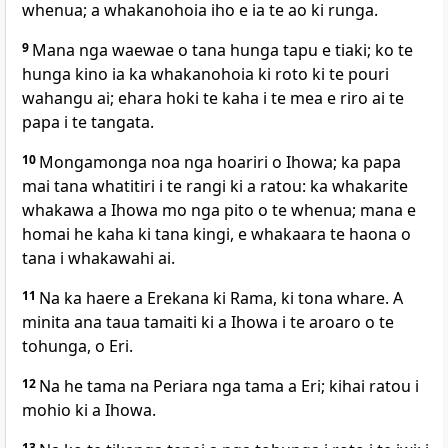
whenua; a whakanohoia iho e ia te ao ki runga.
9
Mana nga waewae o tana hunga tapu e tiaki; ko te
hunga kino ia ka whakanohoia ki roto ki te pouri
wahangu ai; ehara hoki te kaha i te mea e riro ai te
papa i te tangata.
10
Mongamonga noa nga hoariri o Ihowa; ka papa
mai tana whatitiri i te rangi ki a ratou: ka whakarite
whakawa a Ihowa mo nga pito o te whenua; mana e
homai he kaha ki tana kingi, e whakaara te haona o
tana i whakawahi ai.
11
Na ka haere a Erekana ki Rama, ki tona whare. A
minita ana taua tamaiti ki a Ihowa i te aroaro o te
tohunga, o Eri.
12
Na he tama na Periara nga tama a Eri; kihai ratou i
mohio ki a Ihowa.
13