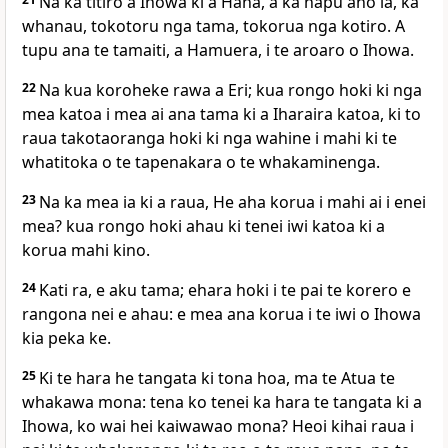
Na ka titiro a Ihowa ki a Hana, a ka hapu ano ia, ka
whanau, tokotoru nga tama, tokorua nga kotiro. A
tupu ana te tamaiti, a Hamuera, i te aroaro o Ihowa.
22
Na kua koroheke rawa a Eri; kua rongo hoki ki nga
mea katoa i mea ai ana tama ki a Iharaira katoa, ki to
raua takotaoranga hoki ki nga wahine i mahi ki te
whatitoka o te tapenakara o te whakaminenga.
23
Na ka mea ia ki a raua, He aha korua i mahi ai i enei
mea? kua rongo hoki ahau ki tenei iwi katoa ki a
korua mahi kino.
24
Kati ra, e aku tama; ehara hoki i te pai te korero e
rangona nei e ahau: e mea ana korua i te iwi o Ihowa
kia peka ke.
25
Ki te hara he tangata ki tona hoa, ma te Atua te
whakawa mona: tena ko tenei ka hara te tangata ki a
Ihowa, ko wai hei kaiwawao mona? Heoi kihai raua i