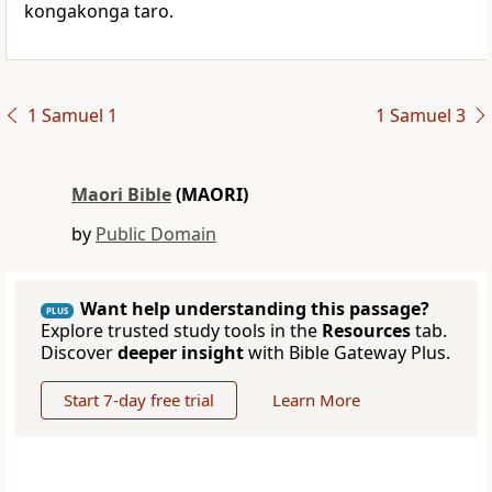
kongakonga taro.
1 Samuel 1
1 Samuel 3
Maori Bible
(MAORI)
by
Public Domain
Want help understanding this passage?
PLUS
Explore trusted study tools in the
Resources
tab.
Discover
deeper insight
with Bible Gateway Plus.
Start 7-day free trial
Learn More