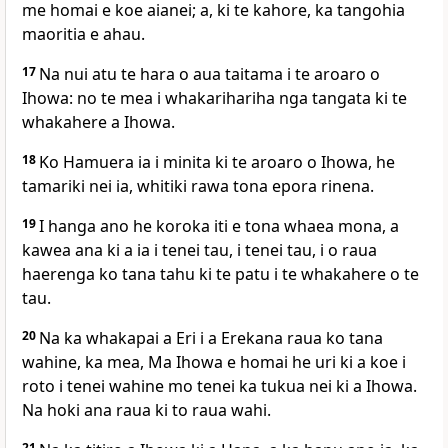
me homai e koe aianei; a, ki te kahore, ka tangohia
maoritia e ahau.
17
Na nui atu te hara o aua taitama i te aroaro o
Ihowa: no te mea i whakarihariha nga tangata ki te
whakahere a Ihowa.
18
Ko Hamuera ia i minita ki te aroaro o Ihowa, he
tamariki nei ia, whitiki rawa tona epora rinena.
19
I hanga ano he koroka iti e tona whaea mona, a
kawea ana ki a ia i tenei tau, i tenei tau, i o raua
haerenga ko tana tahu ki te patu i te whakahere o te
tau.
20
Na ka whakapai a Eri i a Erekana raua ko tana
wahine, ka mea, Ma Ihowa e homai he uri ki a koe i
roto i tenei wahine mo tenei ka tukua nei ki a Ihowa.
Na hoki ana raua ki to raua wahi.
21