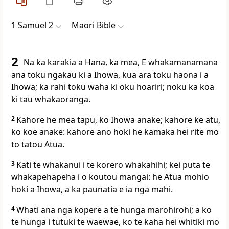
1 Samuel 2
Maori Bible
2
Na ka karakia a Hana, ka mea, E whakamanamana
ana toku ngakau ki a Ihowa, kua ara toku haona i a
Ihowa; ka rahi toku waha ki oku hoariri; noku ka koa
ki tau whakaoranga.
2
Kahore he mea tapu, ko Ihowa anake; kahore ke atu,
ko koe anake: kahore ano hoki he kamaka hei rite mo
to tatou Atua.
3
Kati te whakanui i te korero whakahihi; kei puta te
whakapehapeha i o koutou mangai: he Atua mohio
hoki a Ihowa, a ka paunatia e ia nga mahi.
4
Whati ana nga kopere a te hunga marohirohi; a ko
te hunga i tutuki te waewae, ko te kaha hei whitiki mo