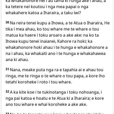
ka whakahonore nei i au tama ki runga ake i ahau, a
ka tetere nei koutou i nga mea papai o nga
whakahere katoa a Iharaira, a taku iwi?
30
Na reira tenei kupu a Ihowa, a te Atua o Iharaira, He
tika i mea ahau, ko tou whare me te whare o tou
matua ka haere i toku aroaro a ake ake: na ko ta
Ihowa kupu tenei inaianei, Kahore ra hoki; ka
whakahonore hoki ahau i te hunga e whakahonore a
na i ahau, ka whakaiti ano i te hunga e whakahawea
ana ki ahau.
31
Nana, meake puta nga ra e tapahia ai e ahau tou
ringa, me te ringa o te whare o tou papa, a kore iho
tetahi koroheke i roto i tou whare.
32
A ka kite koe i te tukinotanga i toku nohoanga, i
nga pai katoa e hoatu e te Atua ki a Iharaira; e kore
ano tou whare e whai koroheke a ake ake.
33