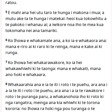
ratou.
5
E mahi ana hei utu taro te hunga i makona i mua; a
mutu ake ta te hunga i matekai: heoi kua tokowhitu a
te pakoko i whanau ai; a iwikore noa iho te mea kua
tokomaha nei ana tamariki.
6
Ko Ihowa e whakamate ana, a ko ia e whakaora ana:
mana e riro ai ki raro ki te reinga, mana e kake ai ki
runga.
7
Ko Ihowa hei whakarawakore, ko ia hei
whakawhiwhi ki te taonga: mana e whakaiti, mana
ano hoki e whakaara.
8
Whakaarahia ana e ia te iti i roto i te puehu, ara ana i
a ia te iti i roto i te puehu, ara ana i a ia te rawakore i
roto i te puranga paru, a whakanohoia iho ki roto ki
nga rangatira, meinga ana kia whiwhi ki te torona
kororia: no Ihowa ra hoki nga pou turanga o te