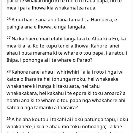
pai ki te whakarongo ki te reo o to raua papa, no te
mea i pai a Ihowa kia whakamatea raua.
26
A nui haere ana ano taua tamaiti, a Hamuera, e
paingia ana e Ihowa, e nga tangata.
27
Na ka haere mai tetahi tangata a te Atua ki a Eri, ka
mea ki a ia, Ko te kupu tenei a Ihowa, Kahore ianei
ahau i puta marama ki te whare o tou papa, i a ratou i
Ihipa, i pononga ai i te whare o Parao?
28
Kahore ranei ahau i whiriwhiri i a ia i roto i nga iwi
katoa o Iharaira hei tohunga moku, hei whakaeke
whakahere ki runga ki taku aata, hei tahu
whakakakara, hei kakahu i te epora ki toku aroaro? a
hoatu ana ki te whare o tou papa nga whakahere ahi
katoa a nga tamariki a Iharaira?
29
A he aha koutou i takahi ai i oku patunga tapu, i oku
whakahere, i kiia e ahau mo toku nohoanga; i a koe