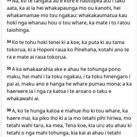
Na, ko te tangata au e kore e hautopea atu i taku
aata, ka ai ia hei whakapaunga mo ou kanohi, hei
whakamamae mo tou ngakau: whakakaumatua kau
hoki nga whanau hou o tou whare, ka mate i to ratou
taiohinga.
34
Ko te tohu hoki tenei ki a koe, ka puta ki au tama
tokorua, ki a Hoponi raua ko Pinehaha, kotahi ano te
ra e mate ai raua tokorua.
35
A ka whakaarahia ake e ahau he tohunga pono
maku, hei mahi i ta toku ngakau, i ta toku hinengaro i
pai ai, maku ano e hanga he whare pumau mona; a ka
haereere ia i nga ra katoa i te aroaro o taku e
whakawahi ai.
36
A, ko te hunga katoa e mahue iho ki tou whare, ka
haere mai, ka piko iho ki a ia mo tetahi pihi hiriwa, mo
tetahi wahi taro, ka mea, Tena koe, kia uru atu ahau ki
tetahi o nga mahi tohunga, kia kai ai ahau i tetahi