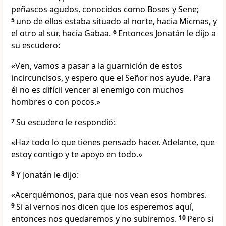
peñascos agudos, conocidos como Boses y Sene;
5
uno de ellos estaba situado al norte, hacia Micmas, y
el otro al sur, hacia Gabaa.
6
Entonces Jonatán le dijo a
su escudero:
«Ven, vamos a pasar a la guarnición de estos
incircuncisos, y espero que el Señor nos ayude. Para
él no es difícil vencer al enemigo con muchos
hombres o con pocos.»
7
Su escudero le respondió:
«Haz todo lo que tienes pensado hacer. Adelante, que
estoy contigo y te apoyo en todo.»
8
Y Jonatán le dijo:
«Acerquémonos, para que nos vean esos hombres.
9
Si al vernos nos dicen que los esperemos aquí,
entonces nos quedaremos y no subiremos.
10
Pero si