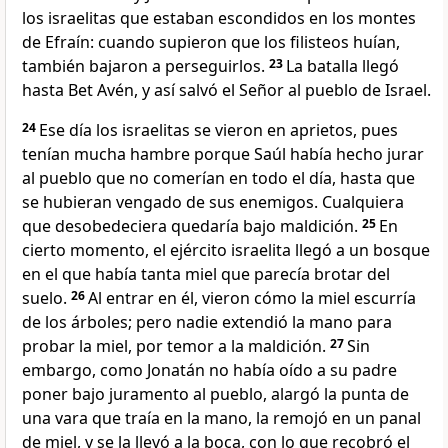
los israelitas que estaban escondidos en los montes
de Efraín: cuando supieron que los filisteos huían,
también bajaron a perseguirlos.
23
La batalla llegó
hasta Bet Avén, y así salvó el Señor al pueblo de Israel.
24
Ese día los israelitas se vieron en aprietos, pues
tenían mucha hambre porque Saúl había hecho jurar
al pueblo que no comerían en todo el día, hasta que
se hubieran vengado de sus enemigos. Cualquiera
que desobedeciera quedaría bajo maldición.
25
En
cierto momento, el ejército israelita llegó a un bosque
en el que había tanta miel que parecía brotar del
suelo.
26
Al entrar en él, vieron cómo la miel escurría
de los árboles; pero nadie extendió la mano para
probar la miel, por temor a la maldición.
27
Sin
embargo, como Jonatán no había oído a su padre
poner bajo juramento al pueblo, alargó la punta de
una vara que traía en la mano, la remojó en un panal
de miel, y se la llevó a la boca, con lo que recobró el