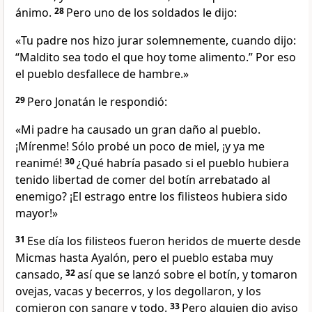
ánimo.
28
Pero uno de los soldados le dijo:
«Tu padre nos hizo jurar solemnemente, cuando dijo:
“Maldito sea todo el que hoy tome alimento.” Por eso
el pueblo desfallece de hambre.»
29
Pero Jonatán le respondió:
«Mi padre ha causado un gran daño al pueblo.
¡Mírenme! Sólo probé un poco de miel, ¡y ya me
reanimé!
30
¿Qué habría pasado si el pueblo hubiera
tenido libertad de comer del botín arrebatado al
enemigo? ¡El estrago entre los filisteos hubiera sido
mayor!»
31
Ese día los filisteos fueron heridos de muerte desde
Micmas hasta Ayalón, pero el pueblo estaba muy
cansado,
32
así que se lanzó sobre el botín, y tomaron
ovejas, vacas y becerros, y los degollaron, y los
comieron con sangre y todo.
33
Pero alguien dio aviso