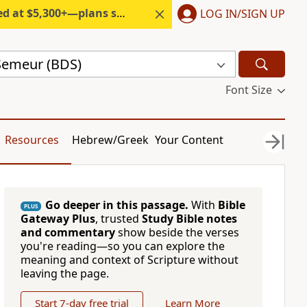
300+—plans start under $6/month.
LOG IN/SIGN UP
 Semeur (BDS)
Font Size
Resources
Hebrew/Greek
Your Content
Go deeper in this passage.
With
Bible
PLUS
Gateway Plus
, trusted
Study Bible notes
and commentary
show beside the verses
you're reading—so you can explore the
meaning and context of Scripture without
leaving the page.
Start 7-day free trial
Learn More