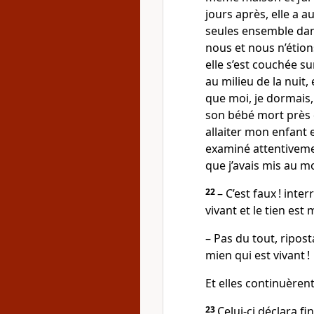
jours après, elle a 
seules ensemble dans
nous et nous n’étion
elle s’est couchée sur
au milieu de la nuit,
que moi, je dormais, 
son bébé mort près
allaiter mon enfant et
examiné attentivemen
que j’avais mis au m
22
– C’est faux ! inte
vivant et le tien est 
– Pas du tout, riposta
mien qui est vivant !
Et elles continuèrent
23
Celui-ci déclara fin