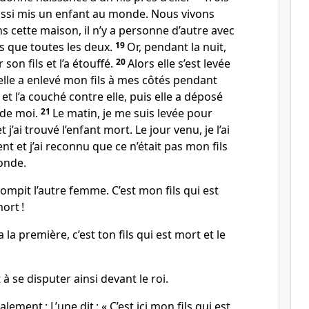
aussi mis un enfant au monde. Nous vivons
 cette maison, il n’y a personne d’autre avec
s que toutes les deux.
19
Or, pendant la nuit,
 son fils et l’a étouffé.
20
Alors elle s’est levée
 elle a enlevé mon fils à mes côtés pendant
et l’a couché contre elle, puis elle a déposé
 de moi.
21
Le matin, je me suis levée pour
 j’ai trouvé l’enfant mort. Le jour venu, je l’ai
t et j’ai reconnu que ce n’était pas mon fils
onde.
rrompit l’autre femme. C’est mon fils qui est
mort !
 la première, c’est ton fils qui est mort et le
 à se disputer ainsi devant le roi.
alement : L’une dit : « C’est ici mon fils qui est