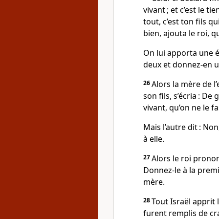
vivant ; et c’est le ti
tout, c’est ton fils q
bien, ajouta le roi,
On lui apporta une 
deux et donnez-en u
26
Alors la mère de 
son fils, s’écria : D
vivant, qu’on ne le f
Mais l’autre dit : Non
à elle.
27
Alors le roi pronon
Donnez-le à la premi
mère.
28
Tout Israël apprit
furent remplis de cra