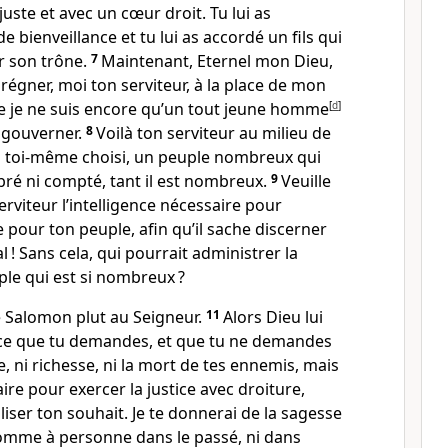
juste et avec un cœur droit. Tu lui as
 bienveillance et tu lui as accordé un fils qui
r son trône.
7
Maintenant, Eternel mon Dieu,
it régner, moi ton serviteur, à la place de mon
ue je ne suis encore qu’un tout jeune homme
[
d
]
s gouverner.
8
Voilà ton serviteur au milieu de
s toi-même choisi, un peuple nombreux qui
ré ni compté, tant il est nombreux.
9
Veuille
rviteur l’intelligence nécessaire pour
e pour ton peuple, afin qu’il sache discerner
al ! Sans cela, qui pourrait administrer la
ple qui est si nombreux ?
 Salomon plut au Seigneur.
11
Alors Dieu lui
là ce que tu demandes, et que tu ne demandes
e, ni richesse, ni la mort de tes ennemis, mais
aire pour exercer la justice avec droiture,
aliser ton souhait. Je te donnerai de la sagesse
 comme à personne dans le passé, ni dans