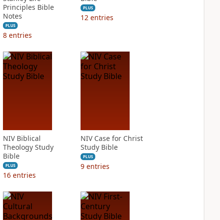
Principles Bible
PLUS
Notes
12
entries
PLUS
8
entries
NIV Biblical
NIV Case for Christ
Theology Study
Study Bible
Bible
PLUS
9
entries
PLUS
16
entries