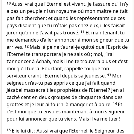
10
Aussi vrai que l’Eternel est vivant, je t’assure qu’il n’y
a pas un peuple ni un royaume où mon maître ne t’ait
pas fait chercher ; et quand les représentants de ces
pays disaient que tu n’étais pas chez eux, il les faisait
jurer qu’on ne t’avait pas trouvé.
11
Et maintenant, tu
me demandes d’aller annoncer à mon seigneur que tu
arrives.
12
Mais, à peine t’aurai-je quitté que l’Esprit de
l’Eternel te transportera je ne sais où ; moi, j’irai
t’annoncer à Achab, mais il ne te trouvera plus et c’est
moi qu’il tuera. Pourtant, rappelle-toi que ton
serviteur craint l’Eternel depuis sa jeunesse.
13
Mon
seigneur, n’as-tu pas appris ce que j’ai fait quand
Jézabel massacrait les prophètes de l’Eternel ? J’en ai
caché cent en deux groupes de cinquante dans des
grottes et je leur ai fourni à manger et à boire.
14
Et
c’est moi que tu envoies maintenant à mon seigneur
pour lui annoncer que tu viens. Mais il va me tuer !
15
Elie lui dit : Aussi vrai que l’Eternel, le Seigneur des