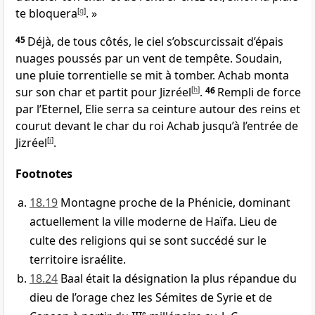
te bloquera
[
g
]
. »
45
Déjà, de tous côtés, le ciel s’obscurcissait d’épais
nuages poussés par un vent de tempête. Soudain,
une pluie torrentielle se mit à tomber. Achab monta
sur son char et partit pour Jizréel
[
h
]
.
46
Rempli de force
par l’Eternel, Elie serra sa ceinture autour des reins et
courut devant le char du roi Achab jusqu’à l’entrée de
Jizréel
[
i
]
.
Footnotes
18.19
Montagne proche de la Phénicie, dominant
actuellement la ville moderne de Haïfa. Lieu de
culte des religions qui se sont succédé sur le
territoire israélite.
18.24
Baal était la désignation la plus répandue du
dieu de l’orage chez les Sémites de Syrie et de
e