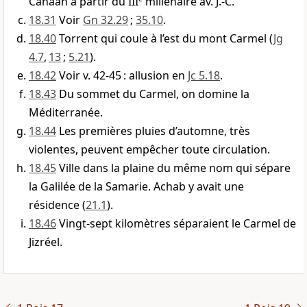
Canaan à partir du III
millénaire av. J.-C.
18.31
Voir
Gn 32.29
;
35.10
.
18.40
Torrent qui coule à l’est du mont Carmel (
Jg
4.7
,
13
;
5.21
).
18.42
Voir v. 42-45 : allusion en
Jc 5.18
.
18.43
Du sommet du Carmel, on domine la
Méditerranée.
18.44
Les premières pluies d’automne, très
violentes, peuvent empêcher toute circulation.
18.45
Ville dans la plaine du même nom qui sépare
la Galilée de la Samarie. Achab y avait une
résidence (
21.1
).
18.46
Vingt-sept kilomètres séparaient le Carmel de
Jizréel.