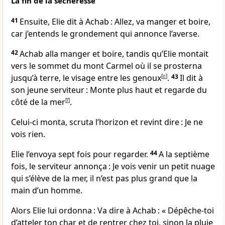
La fin de la sécheresse
41
Ensuite, Elie dit à Achab : Allez, va manger et boire,
car j’entends le grondement qui annonce l’averse.
42
Achab alla manger et boire, tandis qu’Elie montait
vers le sommet du mont Carmel où il se prosterna
jusqu’à terre, le visage entre les genoux
[
e
]
.
43
Il dit à
son jeune serviteur : Monte plus haut et regarde du
côté de la mer
[
f
]
.
Celui-ci monta, scruta l’horizon et revint dire : Je ne
vois rien.
Elie l’envoya sept fois pour regarder.
44
A la septième
fois, le serviteur annonça : Je vois venir un petit nuage
qui s’élève de la mer, il n’est pas plus grand que la
main d’un homme.
Alors Elie lui ordonna : Va dire à Achab : « Dépêche-toi
d’atteler ton char et de rentrer chez toi, sinon la pluie