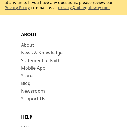
at any time. If you have any questions, please review our
Privacy Policy
or email us at
privacy@biblegateway.com
.
ABOUT
About
News & Knowledge
Statement of Faith
Mobile App
Store
Blog
Newsroom
Support Us
HELP