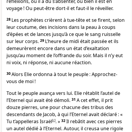
réflexions, ou il a dû s’absenter, ou bien il est en
voyage ! Ou peut-être dort-il et faut-il le réveiller.
28
Les prophètes crièrent à tue-tête et se firent, selon
leur coutume, des incisions dans la peau à coups
d’épées et de lances jusqu’à ce que le sang ruisselle
sur leur corps.
29
L’heure de midi était passée et ils
demeurèrent encore dans un état d’exaltation
jusqu’au moment de l’offrande du soir. Mais il n’y eut
ni voix, ni réponse, ni aucune réaction.
30
Alors Elie ordonna à tout le peuple : Approchez-
vous de moi !
Tout le peuple avança vers lui. Elie rétablit l’autel de
l’Eternel qui avait été démoli.
31
A cet effet, il prit
douze pierres, une pour chacune des tribus des
descendants de Jacob, à qui l’Eternel avait déclaré : «
Tu t’appelleras Israël
[
c
]
. »
32
Il rebâtit avec ces pierres
un autel dédié à l’Eternel. Autour, il creusa une rigole