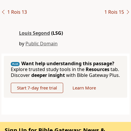
1 Rois 13
1 Rois 15
Louis Segond
(LSG)
by
Public Domain
Want help understanding this passage?
PLUS
Explore trusted study tools in the
Resources
tab.
Discover
deeper insight
with Bible Gateway Plus.
Start 7-day free trial
Learn More
Sign Up for Bible Gateway: News &