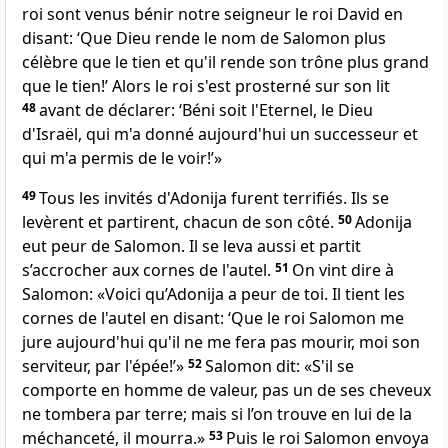
roi sont venus bénir notre seigneur le roi David en
disant: ‘Que Dieu rende le nom de Salomon plus
célèbre que le tien et qu'il rende son trône plus grand
que le tien!’ Alors le roi s'est prosterné sur son lit
48
avant de déclarer: ‘Béni soit l'Eternel, le Dieu
d'Israël, qui m'a donné aujourd'hui un successeur et
qui m'a permis de le voir!’»
49
Tous les invités d'Adonija furent terrifiés. Ils se
levèrent et partirent, chacun de son côté.
50
Adonija
eut peur de Salomon. Il se leva aussi et partit
s’accrocher aux cornes de l'autel.
51
On vint dire à
Salomon: «Voici qu’Adonija a peur de toi. Il tient les
cornes de l'autel en disant: ‘Que le roi Salomon me
jure aujourd'hui qu'il ne me fera pas mourir, moi son
serviteur, par l'épée!’»
52
Salomon dit: «S'il se
comporte en homme de valeur, pas un de ses cheveux
ne tombera par terre; mais si l’on trouve en lui de la
méchanceté, il mourra.»
53
Puis le roi Salomon envoya