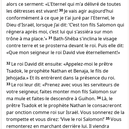
alors ce serment: «L'Eternel qui m'a délivré de toutes
les détresses est vivant!
30
Je vais agir aujourd’hui
conformément à ce que je t'ai juré par l'Eternel, le
Dieu d'Israël, lorsque j’ai dit: ‘C’est ton fils Salomon qui
régnera après moi, c’est lui qui s'assiéra sur mon
trône à ma place.’»
31
Bath-Shéba s'inclina le visage
contre terre et se prosterna devant le roi. Puis elle dit:
«Que mon seigneur le roi David vive éternellement!»
32
Le roi David dit ensuite: «Appelez-moi le prêtre
Tsadok, le prophète Nathan et Benaja, le fils de
Jehojada.» Et ils entrèrent dans la présence du roi.
33
Le roi leur dit: «Prenez avec vous les serviteurs de
votre seigneur, faites monter mon fils Salomon sur
ma mule et faites-le descendre à Guihon.
34
Là, le
prêtre Tsadok et le prophète Nathan le consacreront
par onction comme roi sur Israël. Vous sonnerez de la
trompette et vous direz: ‘Vive le roi Salomon!’
35
Vous
remonterez en marchant derrière lui. Il viendra