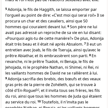
5
Adonija, le fils de Haggith, se laissa emporter par
l'orgueil au point de dire: «C'est moi qui serai roi!» Il se
procura un char et des cavaliers, ainsi que 50
hommes qui couraient devant lui.
6
Son père ne lui
avait pas adressé un reproche de sa vie en lui disant:
«Pourquoi agis-tu de cette manière?» De plus, Adonija
était très beau et il était né après Absalom.
7
Il eut un
entretien avec Joab, le fils de Tseruja, ainsi qu’avec le
prêtre Abiathar, et ils embrassèrent son parti.
8
En
revanche, ni le prêtre Tsadok, ni Benaja, le fils de
Jehojada, ni le prophète Nathan, ni Shimeï, ni Reï, ni
les vaillants hommes de David ne se rallièrent à lui.
9
Adonija sacrifia des brebis, des bœufs et des veaux
gras près de la pierre de Zohéleth, qui se trouve à
côté d'En-Roguel
[
a
]
, et il invita tous ses frères, les fils
du roi, ainsi que tous les hommes de Juda qui étaient
au service du roi.
10
Toutefois, il n'invita pas le
prophète Nathan, ni Benaja, ni les vaillants hommes