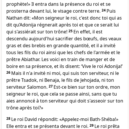
prophète!» Il entra dans la présence du roi et se
prosterna devant lui, le visage contre terre.
24
Puis
Nathan dit: «Mon seigneur le roi, c'est donc toi qui as
dit qu’Adonija régnerait après toi et que ce serait lui
qui s'assiérait sur ton trône!
25
En effet, il est
descendu aujourd'hui sacrifier des bœufs, des veaux
gras et des brebis en grande quantité, et il a invité
tous les fils du roi ainsi que les chefs de l'armée et le
prêtre Abiathar. Les voici en train de manger et de
boire en sa présence, et ils disent: ‘Vive le roi Adonija!’
26
Mais il n'a invité ni moi, qui suis ton serviteur, ni le
prêtre Tsadok, ni Benaja, le fils de Jehojada, ni ton
serviteur Salomon.
27
Est-ce bien sur ton ordre, mon
seigneur le roi, que cela se passe ainsi, sans que tu
aies annoncé à ton serviteur qui doit s'asseoir sur ton
trône après toi?»
28
Le roi David répondit: «Appelez-moi Bath-Shéba!»
Elle entra et se présenta devant le roi.
29
Le roi prêta