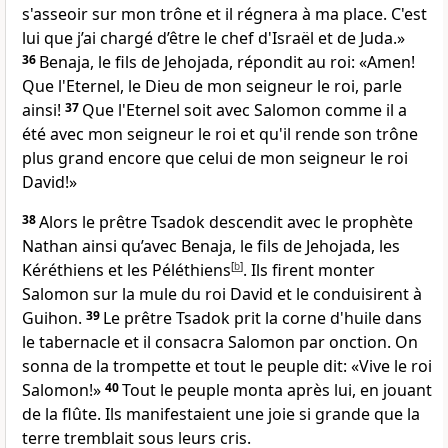
s'asseoir sur mon trône et il régnera à ma place. C'est
lui que j’ai chargé d’être le chef d'Israël et de Juda.»
36
Benaja, le fils de Jehojada, répondit au roi: «Amen!
Que l'Eternel, le Dieu de mon seigneur le roi, parle
ainsi!
37
Que l'Eternel soit avec Salomon comme il a
été avec mon seigneur le roi et qu'il rende son trône
plus grand encore que celui de mon seigneur le roi
David!»
38
Alors le prêtre Tsadok descendit avec le prophète
Nathan ainsi qu’avec Benaja, le fils de Jehojada, les
Kéréthiens et les Péléthiens
[
b
]
. Ils firent monter
Salomon sur la mule du roi David et le conduisirent à
Guihon.
39
Le prêtre Tsadok prit la corne d'huile dans
le tabernacle et il consacra Salomon par onction. On
sonna de la trompette et tout le peuple dit: «Vive le roi
Salomon!»
40
Tout le peuple monta après lui, en jouant
de la flûte. Ils manifestaient une joie si grande que la
terre tremblait sous leurs cris.