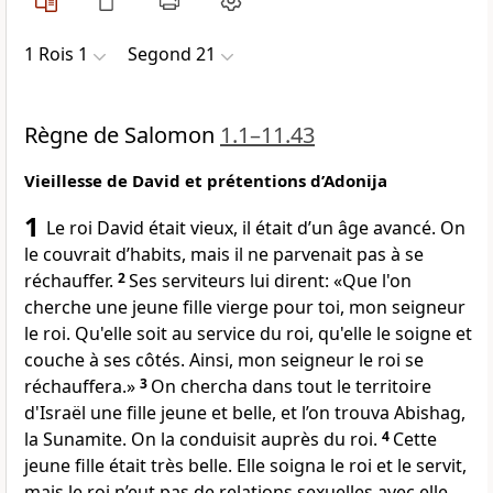
1 Rois 1
Segond 21
Règne de Salomon
1.1–11.43
Vieillesse de David et prétentions d’Adonija
1
Le roi David était vieux, il était d’un âge avancé. On
le couvrait d’habits, mais il ne parvenait pas à se
réchauffer.
2
Ses serviteurs lui dirent: «Que l'on
cherche une jeune fille vierge pour toi, mon seigneur
le roi. Qu'elle soit au service du roi, qu'elle le soigne et
couche à ses côtés. Ainsi, mon seigneur le roi se
réchauffera.»
3
On chercha dans tout le territoire
d'Israël une fille jeune et belle, et l’on trouva Abishag,
la Sunamite. On la conduisit auprès du roi.
4
Cette
jeune fille était très belle. Elle soigna le roi et le servit,
mais le roi n’eut pas de relations sexuelles avec elle.