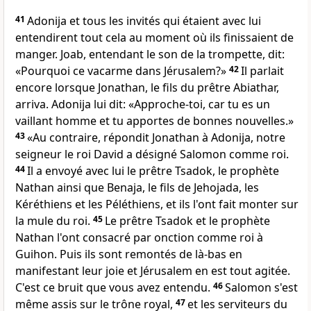
41
Adonija et tous les invités qui étaient avec lui
entendirent tout cela au moment où ils finissaient de
manger. Joab, entendant le son de la trompette, dit:
«Pourquoi ce vacarme dans Jérusalem?»
42
Il parlait
encore lorsque Jonathan, le fils du prêtre Abiathar,
arriva. Adonija lui dit: «Approche-toi, car tu es un
vaillant homme et tu apportes de bonnes nouvelles.»
43
«Au contraire, répondit Jonathan à Adonija, notre
seigneur le roi David a désigné Salomon comme roi.
44
Il a envoyé avec lui le prêtre Tsadok, le prophète
Nathan ainsi que Benaja, le fils de Jehojada, les
Kéréthiens et les Péléthiens, et ils l'ont fait monter sur
la mule du roi.
45
Le prêtre Tsadok et le prophète
Nathan l'ont consacré par onction comme roi à
Guihon. Puis ils sont remontés de là-bas en
manifestant leur joie et Jérusalem en est tout agitée.
C'est ce bruit que vous avez entendu.
46
Salomon s'est
même assis sur le trône royal,
47
et les serviteurs du