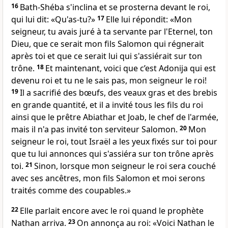
16
Bath-Shéba s'inclina et se prosterna devant le roi,
qui lui dit: «Qu'as-tu?»
17
Elle lui répondit: «Mon
seigneur, tu avais juré à ta servante par l'Eternel, ton
Dieu, que ce serait mon fils Salomon qui régnerait
après toi et que ce serait lui qui s'assiérait sur ton
trône.
18
Et maintenant, voici que c’est Adonija qui est
devenu roi et tu ne le sais pas, mon seigneur le roi!
19
Il a sacrifié des bœufs, des veaux gras et des brebis
en grande quantité, et il a invité tous les fils du roi
ainsi que le prêtre Abiathar et Joab, le chef de l'armée,
mais il n'a pas invité ton serviteur Salomon.
20
Mon
seigneur le roi, tout Israël a les yeux fixés sur toi pour
que tu lui annonces qui s'assiéra sur ton trône après
toi.
21
Sinon, lorsque mon seigneur le roi sera couché
avec ses ancêtres, mon fils Salomon et moi serons
traités comme des coupables.»
22
Elle parlait encore avec le roi quand le prophète
Nathan arriva.
23
On annonça au roi: «Voici Nathan le