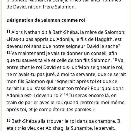
de David, ni son frère Salomon.
Désignation de Salomon comme roi
11
Alors Nathan dit à Bath-Shéba, la mère de Salomon:
«N'as-tu pas appris qu'Adonija, le fils de Haggith, est
devenu roi sans que notre seigneur David le sache?
12
Va maintenant! Je vais te donner un conseil, afin
que tu sauves ta vie et celle de ton fils Salomon.
13
Va,
entre chez le roi David et dis-lui: ‘Mon seigneur le roi,
ne m'avais-tu pas juré, à moi ta servante, que ce serait
mon fils Salomon qui régnerait après toi et que ce
serait lui qui s'assiérait sur ton trône? Pourquoi donc
Adonija est-il devenu roi?’
14
Tu seras encore là, en
train de parler avec le roi, quand j'entrerai moi-même
après toi, et je compléterai tes paroles.»
15
Bath-Shéba alla trouver le roi dans sa chambre. Il
était très vieux et Abishag, la Sunamite, le servait.