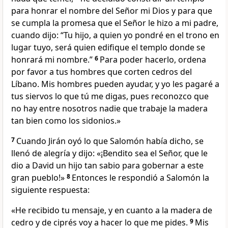
para honrar el nombre del Señor mi Dios y para que
se cumpla la promesa que el Señor le hizo a mi padre,
cuando dijo: “Tu hijo, a quien yo pondré en el trono en
lugar tuyo, será quien edifique el templo donde se
honrará mi nombre.”
6
Para poder hacerlo, ordena
por favor a tus hombres que corten cedros del
Líbano. Mis hombres pueden ayudar, y yo les pagaré a
tus siervos lo que tú me digas, pues reconozco que
no hay entre nosotros nadie que trabaje la madera
tan bien como los sidonios.»
7
Cuando Jirán oyó lo que Salomón había dicho, se
llenó de alegría y dijo: «¡Bendito sea el Señor, que le
dio a David un hijo tan sabio para gobernar a este
gran pueblo!»
8
Entonces le respondió a Salomón la
siguiente respuesta:
«He recibido tu mensaje, y en cuanto a la madera de
cedro y de ciprés voy a hacer lo que me pides.
9
Mis