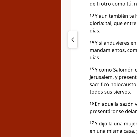
de ti otro como tú, 
13
Y aun también te 
gloria: tal, que ent
días.
14
Y si anduvieres e
mandamientos, como 
días.
15
Y como Salomón de
Jerusalem, y present
sacrificó holocausto
todos sus siervos.
16
En aquella sazón v
presentáronse delant
17
Y dijo la una muje
en una misma casa, y