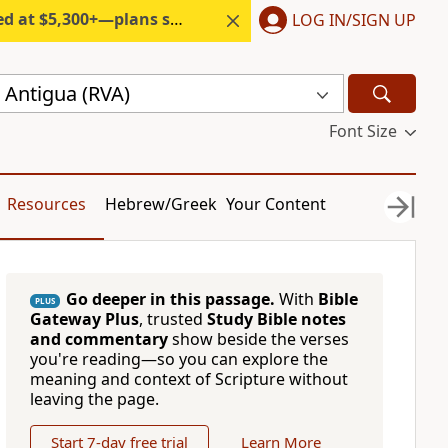
300+—plans start under $6/month.
LOG IN/SIGN UP
 Antigua (RVA)
Font Size
Resources
Hebrew/Greek
Your Content
Go deeper in this passage.
With
Bible
PLUS
Gateway Plus
, trusted
Study Bible notes
and commentary
show beside the verses
you're reading—so you can explore the
meaning and context of Scripture without
leaving the page.
Start 7-day free trial
Learn More