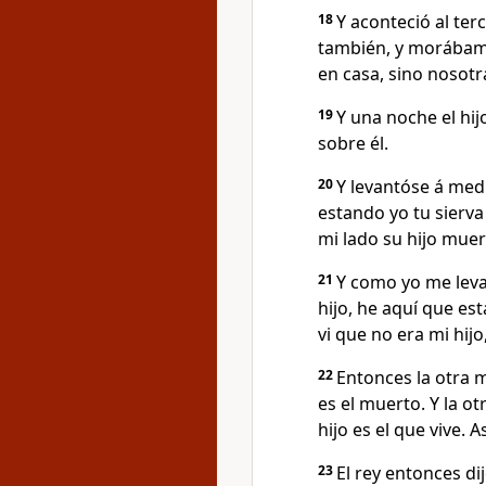
18
Y aconteció al ter
también, y morábamo
en casa, sino nosotr
19
Y una noche el hij
sobre él.
20
Y levantóse á medi
estando yo tu sierv
mi lado su hijo muer
21
Y como yo me leva
hijo, he aquí que e
vi que no era mi hijo
22
Entonces la otra mu
es el muerto. Y la otr
hijo es el que vive. 
23
El rey entonces dijo