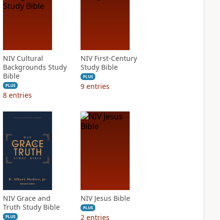
NIV Cultural
NIV First-Century
Backgrounds Study
Study Bible
Bible
PLUS
9
entries
PLUS
8
entries
NIV Grace and
NIV Jesus Bible
Truth Study Bible
PLUS
2
entries
PLUS