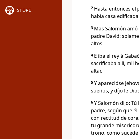
2
Hasta entonces el p
STORE
había casa edificada
3
Mas Salomón amó á
padre David: solame
altos.
4
E iba el rey á Gabaó
sacrificaba allí, mi
altar.
5
Y aparecióse Jeho
sueños, y díjo le Dio
6
Y Salomón dijo: Tú 
padre, según que él 
con rectitud de cora
tu grande misericord
trono, como sucede 