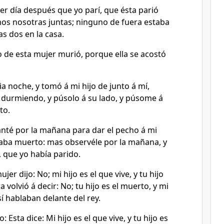
cer día después que yo parí, que ésta parió
s nosotras juntas; ninguno de fuera estaba
as dos en la casa.
o de esta mujer murió, porque ella se acostó
a noche, y tomó á mi hijo de junto á mí,
a durmiendo, y púsolo á su lado, y púsome á
to.
nté por la mañana para dar el pecho á mi
staba muerto: mas observéle por la mañana, y
, que yo había parido.
jer dijo: No; mi hijo es el que vive, y tu hijo
a volvió á decir: No; tu hijo es el muerto, y mi
Así hablaban delante del rey.
: Esta dice: Mi hijo es el que vive, y tu hijo es