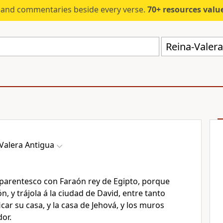
s and commentaries beside every verse.
70+ resources valued at $5,
Reina-Valera
Valera Antigua
arentesco con Faraón rey de Egipto, porque
n, y trájola á la ciudad de David, entre tanto
car su casa, y la casa de Jehová, y los muros
or.