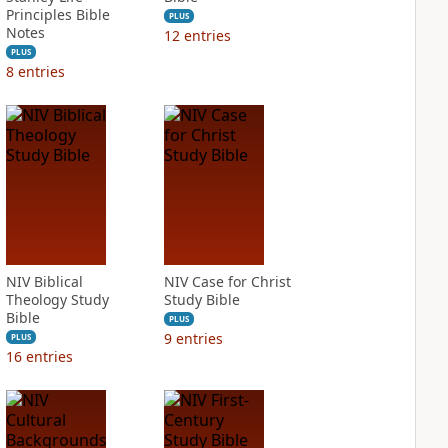
Principles Bible
PLUS
Notes
12
entries
PLUS
8
entries
NIV Biblical
NIV Case for Christ
Theology Study
Study Bible
Bible
PLUS
9
entries
PLUS
16
entries