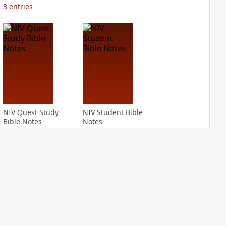
3
entries
NIV Quest Study
NIV Student Bible
Bible Notes
Notes
PLUS
PLUS
6
entries
2
entries