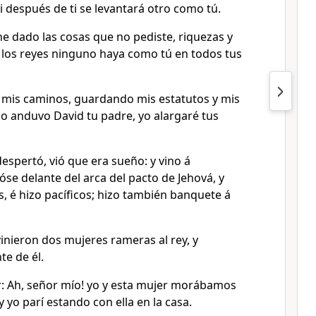
ni después de ti se levantará otro como tú.
he dado las cosas que no pediste, riquezas y
re los reyes ninguno haya como tú en todos tus
n mis caminos, guardando mis estatutos y mis
anduvo David tu padre, yo alargaré tus
spertó, vió que era sueño: y vino á
óse delante del arca del pacto de Jehová, y
s, é hizo pacíficos; hizo también banquete á
inieron dos mujeres rameras al rey, y
e de él.
r: ­Ah, señor mío! yo y esta mujer morábamos
 yo parí estando con ella en la casa.