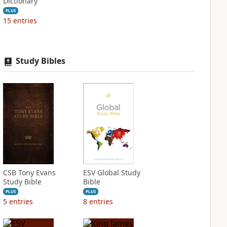
Dictionary
PLUS
15
entries
Study Bibles
CSB Tony Evans
ESV Global Study
Study Bible
Bible
PLUS
PLUS
5
entries
8
entries