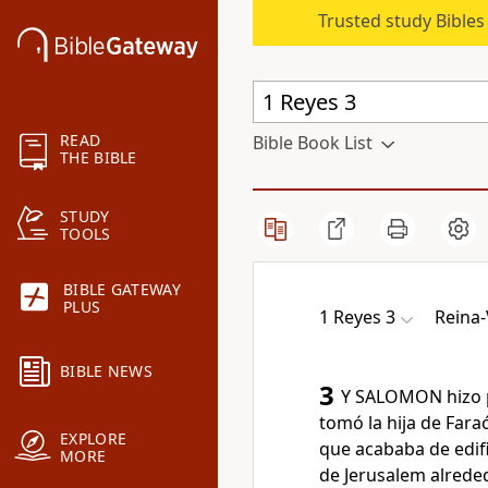
Trusted study Bible
READ
Bible Book List
THE BIBLE
STUDY
TOOLS
BIBLE GATEWAY
PLUS
1 Reyes 3
Reina-
BIBLE NEWS
3
Y SALOMON hizo p
tomó la hija de Faraó
EXPLORE
que acababa de edifi
MORE
de Jerusalem alreded