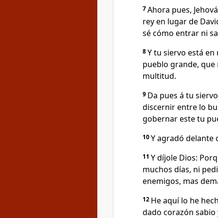
7
Ahora pues, Jehová 
rey en lugar de Dav
sé cómo entrar ni sal
8
Y tu siervo está en
pueblo grande, que 
multitud.
9
Da pues á tu siervo
discernir entre lo b
gobernar este tu pu
10
Y agradó delante 
11
Y díjole Dios: Por
muchos días, ni pedis
enemigos, mas demand
12
He aquí lo he hec
dado corazón sabio 