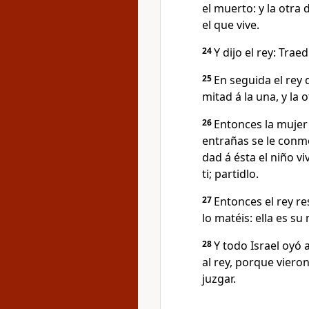
el muerto: y la otra 
el que vive.
24
Y dijo el rey: Trae
25
En seguida el rey d
mitad á la una, y la o
26
Entonces la mujer 
entrañas se le conmov
dad á ésta el niño viv
ti; partidlo.
27
Entonces el rey res
lo matéis: ella es su
28
Y todo Israel oyó 
al rey, porque viero
juzgar.