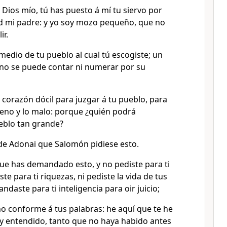
Dios mío, tú has puesto á mí tu siervo por
id mi padre: y yo soy mozo pequeño, que no
ir.
 medio de tu pueblo al cual tú escogiste; un
no se puede contar ni numerar por su
 corazón dócil para juzgar á tu pueblo, para
ueno y lo malo: porque ¿quién podrá
eblo tan grande?
de Adonai que Salomón pidiese esto.
que has demandado esto, y no pediste para ti
te para ti riquezas, ni pediste la vida de tus
aste para ti inteligencia para oir juicio;
ho conforme á tus palabras: he aquí que te he
y entendido, tanto que no haya habido antes