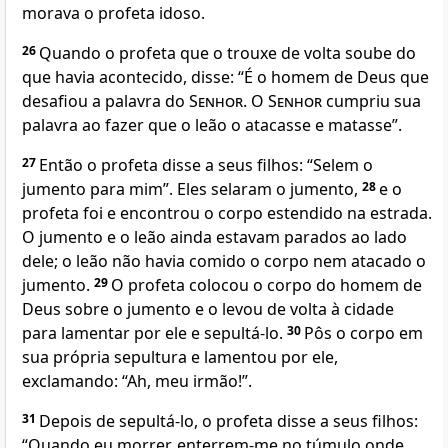
morava o profeta idoso.
26
Quando o profeta que o trouxe de volta soube do
que havia acontecido, disse: “É o homem de Deus que
desafiou a palavra do
Senhor
. O
Senhor
cumpriu sua
palavra ao fazer que o leão o atacasse e matasse”.
27
Então o profeta disse a seus filhos: “Selem o
jumento para mim”. Eles selaram o jumento,
28
e o
profeta foi e encontrou o corpo estendido na estrada.
O jumento e o leão ainda estavam parados ao lado
dele; o leão não havia comido o corpo nem atacado o
jumento.
29
O profeta colocou o corpo do homem de
Deus sobre o jumento e o levou de volta à cidade
para lamentar por ele e sepultá-lo.
30
Pôs o corpo em
sua própria sepultura e lamentou por ele,
exclamando: “Ah, meu irmão!”.
31
Depois de sepultá-lo, o profeta disse a seus filhos:
“Quando eu morrer, enterrem-me no túmulo onde