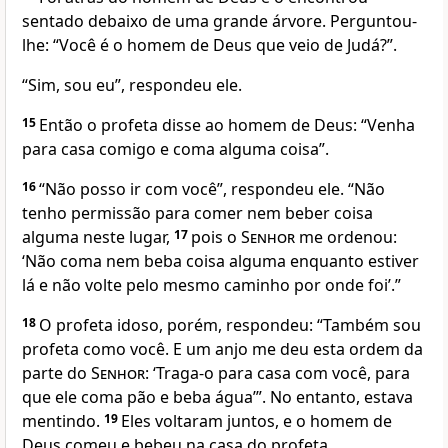
sentado debaixo de uma grande árvore. Perguntou-
lhe: “Você é o homem de Deus que veio de Judá?”.
“Sim, sou eu”, respondeu ele.
15
Então o profeta disse ao homem de Deus: “Venha
para casa comigo e coma alguma coisa”.
16
“Não posso ir com você”, respondeu ele. “Não
tenho permissão para comer nem beber coisa
alguma neste lugar,
17
pois o
Senhor
me ordenou:
‘Não coma nem beba coisa alguma enquanto estiver
lá e não volte pelo mesmo caminho por onde foi’.”
18
O profeta idoso, porém, respondeu: “Também sou
profeta como você. E um anjo me deu esta ordem da
parte do
Senhor
: ‘Traga-o para casa com você, para
que ele coma pão e beba água’”. No entanto, estava
mentindo.
19
Eles voltaram juntos, e o homem de
Deus comeu e bebeu na casa do profeta.