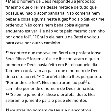
8
Mas o homem de Deus respondeu a Jeroboão:
“Mesmo que o rei me desse metade de tudo que
possui, eu não o acompanharia. Não comeria nem
beberia coisa alguma neste lugar,
9
pois o
Senhor
me
ordenou: ‘Não coma nem beba coisa alguma
enquanto estiver lá e não volte pelo mesmo caminho
por onde foi’”.
10
Então ele partiu de Betel e voltou
para casa por outro caminho.
11
Acontece que morava em Betel um profeta idoso.
Seus filhos
[
a
]
foram até ele e lhe contaram o que o
homem de Deus havia feito em Betel naquele dia.
Também contaram ao pai o que o homem de Deus
tinha dito ao rei.
12
O profeta idoso lhes perguntou:
“Por onde ele foi?”. Eles mostraram ao pai
[
b
]
o
caminho por onde o homem de Deus tinha ido.
13
“Selem o jumento”, disse o profeta idoso. Eles
selaram o jumento para o pai, e ele montou.
14
Foi atrás do homem de Deus e o encontrou