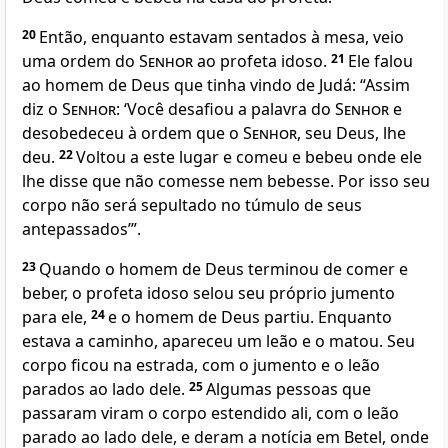
20
Então, enquanto estavam sentados à mesa, veio
uma ordem do
Senhor
ao profeta idoso.
21
Ele falou
ao homem de Deus que tinha vindo de Judá: “Assim
diz o
Senhor
: ‘Você desafiou a palavra do
Senhor
e
desobedeceu à ordem que o
Senhor
, seu Deus, lhe
deu.
22
Voltou a este lugar e comeu e bebeu onde ele
lhe disse que não comesse nem bebesse. Por isso seu
corpo não será sepultado no túmulo de seus
antepassados’”.
23
Quando o homem de Deus terminou de comer e
beber, o profeta idoso selou seu próprio jumento
para ele,
24
e o homem de Deus partiu. Enquanto
estava a caminho, apareceu um leão e o matou. Seu
corpo ficou na estrada, com o jumento e o leão
parados ao lado dele.
25
Algumas pessoas que
passaram viram o corpo estendido ali, com o leão
parado ao lado dele, e deram a notícia em Betel, onde