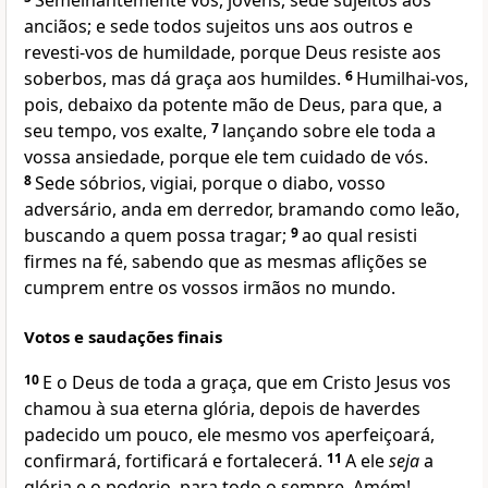
Semelhantemente vós, jovens, sede sujeitos aos
anciãos; e sede todos sujeitos uns aos outros e
revesti-vos de humildade, porque Deus resiste aos
soberbos, mas dá graça aos humildes.
6
Humilhai-vos,
pois, debaixo da potente mão de Deus, para que, a
seu tempo, vos exalte,
7
lançando sobre ele toda a
vossa ansiedade, porque ele tem cuidado de vós.
8
Sede sóbrios, vigiai, porque o diabo, vosso
adversário, anda em derredor, bramando como leão,
buscando a quem possa tragar;
9
ao qual resisti
firmes na fé, sabendo que as mesmas aflições se
cumprem entre os vossos irmãos no mundo.
Votos e saudações finais
10
E o Deus de toda a graça, que em Cristo Jesus vos
chamou à sua eterna glória, depois de haverdes
padecido um pouco, ele mesmo vos aperfeiçoará,
confirmará, fortificará e fortalecerá.
11
A ele
seja
a
glória e o poderio, para todo o sempre. Amém!