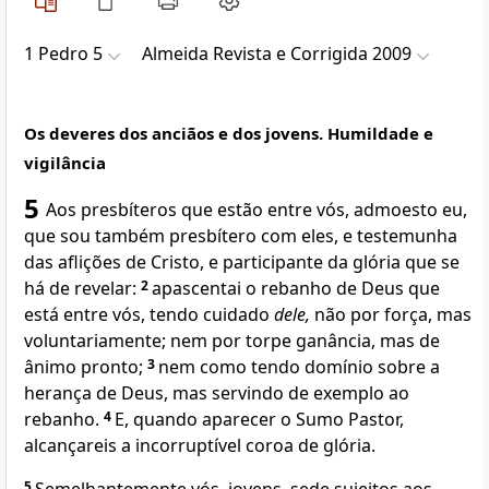
1 Pedro 5
Almeida Revista e Corrigida 2009
Os deveres dos anciãos e dos jovens. Humildade e
vigilância
5
Aos presbíteros que estão entre vós, admoesto eu,
que sou também presbítero com eles, e testemunha
das aflições de Cristo, e participante da glória que se
há de revelar:
2
apascentai o rebanho de Deus que
está entre vós, tendo cuidado
dele,
não por força, mas
voluntariamente; nem por torpe ganância, mas de
ânimo pronto;
3
nem como tendo domínio sobre a
herança de Deus, mas servindo de exemplo ao
rebanho.
4
E, quando aparecer o Sumo Pastor,
alcançareis a incorruptível coroa de glória.
5