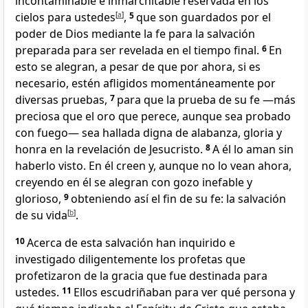
incontaminable e inmarchitable reservada en los
cielos para ustedes
[
a
]
,
5
que son guardados por el
poder de Dios mediante la fe para la salvación
preparada para ser revelada en el tiempo final.
6
En
esto se alegran, a pesar de que por ahora, si es
necesario, estén afligidos momentáneamente por
diversas pruebas,
7
para que la prueba de su fe —más
preciosa que el oro que perece, aunque sea probado
con fuego— sea hallada digna de alabanza, gloria y
honra en la revelación de Jesucristo.
8
A él lo aman sin
haberlo visto. En él creen y, aunque no lo vean ahora,
creyendo en él se alegran con gozo inefable y
glorioso,
9
obteniendo así el fin de su fe: la salvación
de su vida
[
b
]
.
10
Acerca de esta salvación han inquirido e
investigado diligentemente los profetas que
profetizaron de la gracia que fue destinada para
ustedes.
11
Ellos escudriñaban para ver qué persona y