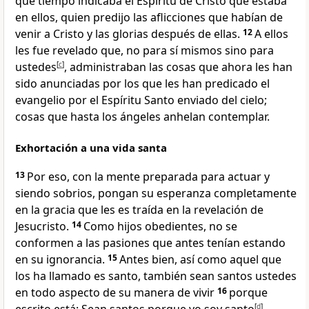
qué tiempo indicaba el Espíritu de Cristo que estaba
en ellos, quien predijo las aflicciones que habían de
venir a Cristo y las glorias después de ellas.
12
A ellos
les fue revelado que, no para sí mismos sino para
ustedes
[
c
]
, administraban las cosas que ahora les han
sido anunciadas por los que les han predicado el
evangelio por el Espíritu Santo enviado del cielo;
cosas que hasta los ángeles anhelan contemplar.
Exhortación a una vida santa
13
Por eso, con la mente preparada para actuar y
siendo sobrios, pongan su esperanza completamente
en la gracia que les es traída en la revelación de
Jesucristo.
14
Como hijos obedientes, no se
conformen a las pasiones que antes tenían estando
en su ignorancia.
15
Antes bien, así como aquel que
los ha llamado es santo, también sean santos ustedes
en todo aspecto de su manera de vivir
16
porque
[
d
]