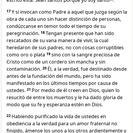
escrito está: Sean santos porque yo soy santo
.
17
Y si invocan como Padre a aquel que juzga según la
obra de cada uno sin hacer distinción de personas,
condúzcanse en temor todo el tiempo de su
peregrinación.
18
Tengan presente que han sido
rescatados de su vana manera de vivir, la cual
heredaron de sus padres, no con cosas corruptibles
como oro o plata
19
sino con la sangre preciosa de
Cristo como de un cordero sin mancha y sin
contaminación.
20
Él, a la verdad, fue destinado desde
antes de la fundación del mundo, pero ha sido
manifestado en los últimos tiempos por causa de
ustedes.
21
Por medio de él creen en Dios, quien lo
resucitó de entre los muertos y le ha dado gloria de
modo que su fe y esperanza estén en Dios.
22
Habiendo purificado la vida de ustedes en
obediencia a la verdad para un amor fraternal no
fingido, ámense los unos a los otros ardientemente y