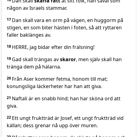
Dan skall
skaffa rätt
åt sitt folk, han såväl som
någon av Israels stammar.
17
Dan skall vara en orm på vägen, en huggorm på
stigen, en som biter hästen i foten, så att ryttaren
faller baklänges av.
18
HERRE, jag bidar efter din frälsning!
19
Gad skall trängas av
skaror
, men själv skall han
tränga dem på hälarna.
20
Från Aser kommer fetma, honom till mat;
konungsliga läckerheter har han att giva.
21
Naftali är en snabb hind; han har sköna ord att
giva.
22
Ett ungt fruktträd är Josef, ett ungt fruktträd vid
källan; dess grenar nå upp över muren.
23