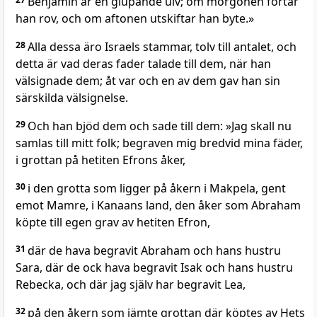
Benjamin är en glupande ulv; om morgonen förtär
han rov, och om aftonen utskiftar han byte.»
28
Alla dessa äro Israels stammar, tolv till antalet, och
detta är vad deras fader talade till dem, när han
välsignade dem; åt var och en av dem gav han sin
särskilda välsignelse.
29
Och han bjöd dem och sade till dem: »Jag skall nu
samlas till mitt folk; begraven mig bredvid mina fäder,
i grottan på hetiten Efrons åker,
30
i den grotta som ligger på åkern i Makpela, gent
emot Mamre, i Kanaans land, den åker som Abraham
köpte till egen grav av hetiten Efron,
31
där de hava begravit Abraham och hans hustru
Sara, där de ock hava begravit Isak och hans hustru
Rebecka, och där jag själv har begravit Lea,
32
på den åkern som jämte grottan där köptes av Hets