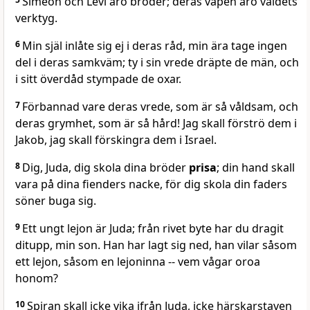
Simeon och Levi äro bröder; deras vapen äro våldets
verktyg.
6
Min själ inlåte sig ej i deras råd, min ära tage ingen
del i deras samkväm; ty i sin vrede dräpte de män, och
i sitt överdåd stympade de oxar.
7
Förbannad vare deras vrede, som är så våldsam, och
deras grymhet, som är så hård! Jag skall förströ dem i
Jakob, jag skall förskingra dem i Israel.
8
Dig, Juda, dig skola dina bröder
prisa
; din hand skall
vara på dina fienders nacke, för dig skola din faders
söner buga sig.
9
Ett ungt lejon är Juda; från rivet byte har du dragit
ditupp, min son. Han har lagt sig ned, han vilar såsom
ett lejon, såsom en lejoninna -- vem vågar oroa
honom?
10
Spiran skall icke vika ifrån Juda, icke härskarstaven