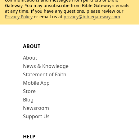
Gateway. You may unsubscribe from Bible Gateway’s emails
at any time. If you have any questions, please review our
Privacy Policy
or email us at
privacy@biblegateway.com
.
ABOUT
About
News & Knowledge
Statement of Faith
Mobile App
Store
Blog
Newsroom
Support Us
HELP