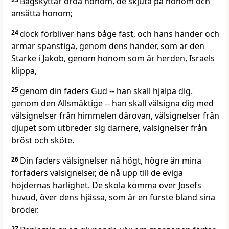
Bågskyttar oroa honom, de skjuta på honom och
ansätta honom;
24
dock förbliver hans båge fast, och hans händer och
armar spänstiga, genom dens händer, som är den
Starke i Jakob, genom honom som är herden, Israels
klippa,
25
genom din faders Gud -- han skall hjälpa dig.
genom den Allsmäktige -- han skall välsigna dig med
välsignelser från himmelen därovan, välsignelser från
djupet som utbreder sig därnere, välsignelser från
bröst och sköte.
26
Din faders välsignelser nå högt, högre än mina
förfäders välsignelser, de nå upp till de eviga
höjdernas härlighet. De skola komma över Josefs
huvud, över dens hjässa, som är en furste bland sina
bröder.
27