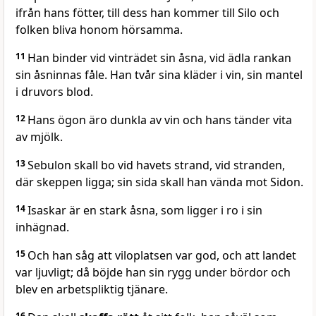
ifrån hans fötter, till dess han kommer till Silo och
folken bliva honom hörsamma.
11
Han binder vid vinträdet sin åsna, vid ädla rankan
sin åsninnas fåle. Han tvår sina kläder i vin, sin mantel
i druvors blod.
12
Hans ögon äro dunkla av vin och hans tänder vita
av mjölk.
13
Sebulon skall bo vid havets strand, vid stranden,
där skeppen ligga; sin sida skall han vända mot Sidon.
14
Isaskar är en stark åsna, som ligger i ro i sin
inhägnad.
15
Och han såg att viloplatsen var god, och att landet
var ljuvligt; då böjde han sin rygg under bördor och
blev en arbetspliktig tjänare.
16