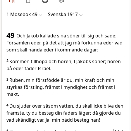
1 Mosebok 49
Svenska 1917
49
Och Jakob kallade sina söner till sig och sade:
Församlen eder, på det att jag må förkunna eder vad
som skall hända eder i kommande dagar:
2
Kommen tillhopa och hören, I Jakobs söner; hören
på eder fader Israel.
3
Ruben, min förstfödde är du, min kraft och min
styrkas förstling, främst i myndighet och främst i
makt.
4
Du sjuder över såsom vatten, du skall icke bliva den
främste, ty du besteg din faders läger; då gjorde du
vad skändligt var. Ja, min bädd besteg han!
5