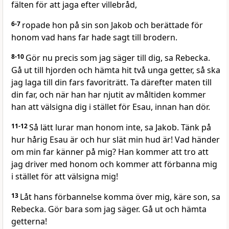
fälten för att jaga efter villebråd,
6-7
ropade hon på sin son Jakob och berättade för
honom vad hans far hade sagt till brodern.
8-10
Gör nu precis som jag säger till dig, sa Rebecka.
Gå ut till hjorden och hämta hit två unga getter, så ska
jag laga till din fars favoriträtt. Ta därefter maten till
din far, och när han har njutit av måltiden kommer
han att välsigna dig i stället för Esau, innan han dör.
11-12
Så lätt lurar man honom inte, sa Jakob. Tänk på
hur hårig Esau är och hur slät min hud är! Vad händer
om min far känner på mig? Han kommer att tro att
jag driver med honom och kommer att förbanna mig
i stället för att välsigna mig!
13
Låt hans förbannelse komma över mig, käre son, sa
Rebecka. Gör bara som jag säger. Gå ut och hämta
getterna!