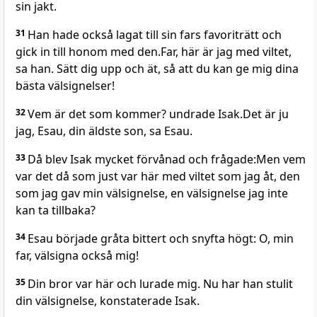
sin jakt.
31
Han hade också lagat till sin fars favoriträtt och
gick in till honom med den.Far, här är jag med viltet,
sa han. Sätt dig upp och ät, så att du kan ge mig dina
bästa välsignelser!
32
Vem är det som kommer? undrade Isak.Det är ju
jag, Esau, din äldste son, sa Esau.
33
Då blev Isak mycket förvånad och frågade:Men vem
var det då som just var här med viltet som jag åt, den
som jag gav min välsignelse, en välsignelse jag inte
kan ta tillbaka?
34
Esau började gråta bittert och snyfta högt: O, min
far, välsigna också mig!
35
Din bror var här och lurade mig. Nu har han stulit
din välsignelse, konstaterade Isak.