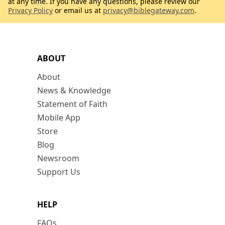
at any time. If you have any questions, please review our
Privacy Policy
or email us at
privacy@biblegateway.com
.
ABOUT
About
News & Knowledge
Statement of Faith
Mobile App
Store
Blog
Newsroom
Support Us
HELP
FAQs