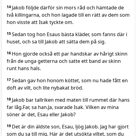
14
Jakob följde därför sin mors råd och hämtade de
två killingarna, och hon lagade till en rätt av dem som
hon visste att Isak tyckte om.
15
Sedan tog hon Esaus bästa kläder, som fanns där i
huset, och sa till Jakob att sätta dem på sig.
16
Hon gjorde också ett par handskar av hårigt skinn
från de unga getterna och satte ett band av skinn
runt hans hals.
17
Sedan gav hon honom köttet, som nu hade fått en
doft av vilt, och lite nybakat bröd.
18
Jakob bar tallriken med maten till rummet där hans
far låg.Far, sa han.Ja, svarade Isak. Vilken av mina
söner är det, Esau eller Jakob?
19
Det är din äldste son, Esau, ljög Jakob. Jag har gjort
som du sa till mig. Här är det utsökta viltet, som du