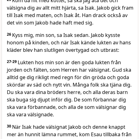
Kom då hit med köttet, så ska jag äta det och
välsigna dig av allt mitt hjärta, sa Isak. Jakob gick fram
till Isak med maten, och Isak åt. Han drack också av
det vin som Jakob hade haft med sig.
26
Kyss mig, min son, sa Isak sedan. Jakob kysste
honom på kinden, och när Isak kände lukten av hans
kläder blev han slutligen övertygad och utbrast:
27-29
Lukten hos min son är den goda lukten från
jorden och fälten, som Herren har välsignat. Gud ska
alltid ge dig rikligt med regn för din gröda och goda
skördar av säd och nytt vin. Många folk ska tjäna dig.
Du ska vara dina bröders herre, och alla deras barn
ska buga sig djupt inför dig. De som förbannar dig
ska vara förbannade, och alla de som välsignar dig
ska vara välsignade.
30
När Isak hade välsignat Jakob och denne knappt
mer än hunnit lämna rummet, kom Esau tillbaka från