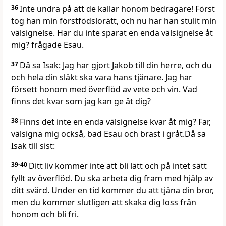
36
Inte undra på att de kallar honom bedragare! Först
tog han min förstfödslorätt, och nu har han stulit min
välsignelse. Har du inte sparat en enda välsignelse åt
mig? frågade Esau.
37
Då sa Isak: Jag har gjort Jakob till din herre, och du
och hela din släkt ska vara hans tjänare. Jag har
försett honom med överflöd av vete och vin. Vad
finns det kvar som jag kan ge åt dig?
38
Finns det inte en enda välsignelse kvar åt mig? Far,
välsigna mig också, bad Esau och brast i gråt.Då sa
Isak till sist:
39-40
Ditt liv kommer inte att bli lätt och på intet sätt
fyllt av överflöd. Du ska arbeta dig fram med hjälp av
ditt svärd. Under en tid kommer du att tjäna din bror,
men du kommer slutligen att skaka dig loss från
honom och bli fri.