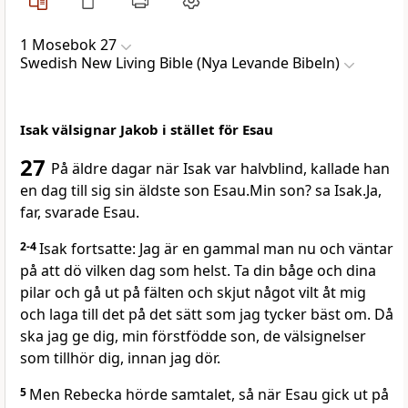
1 Mosebok 27
Swedish New Living Bible (Nya Levande Bibeln)
Isak välsignar Jakob i stället för Esau
27
På äldre dagar när Isak var halvblind, kallade han
en dag till sig sin äldste son Esau.Min son? sa Isak.Ja,
far, svarade Esau.
2-4
Isak fortsatte: Jag är en gammal man nu och väntar
på att dö vilken dag som helst. Ta din båge och dina
pilar och gå ut på fälten och skjut något vilt åt mig
och laga till det på det sätt som jag tycker bäst om. Då
ska jag ge dig, min förstfödde son, de välsignelser
som tillhör dig, innan jag dör.
5
Men Rebecka hörde samtalet, så när Esau gick ut på