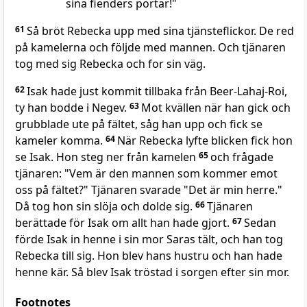
sina fienders portar!"
61
Så bröt Rebecka upp med sina tjänsteflickor. De red
på kamelerna och följde med mannen. Och tjänaren
tog med sig Rebecka och for sin väg.
62
Isak hade just kommit tillbaka från Beer-Lahaj-Roi,
ty han bodde i Negev.
63
Mot kvällen när han gick och
grubblade ute på fältet, såg han upp och fick se
kameler komma.
64
När Rebecka lyfte blicken fick hon
se Isak. Hon steg ner från kamelen
65
och frågade
tjänaren: "Vem är den mannen som kommer emot
oss på fältet?" Tjänaren svarade "Det är min herre."
Då tog hon sin slöja och dolde sig.
66
Tjänaren
berättade för Isak om allt han hade gjort.
67
Sedan
förde Isak in henne i sin mor Saras tält, och han tog
Rebecka till sig. Hon blev hans hustru och han hade
henne kär. Så blev Isak tröstad i sorgen efter sin mor.
Footnotes