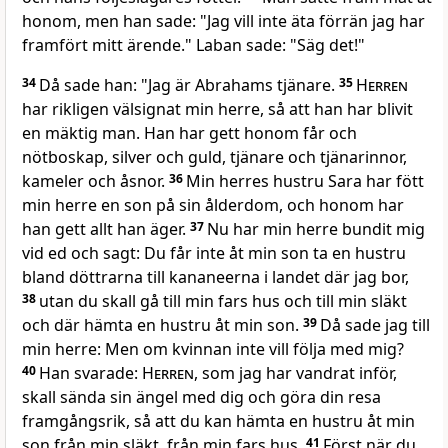
honom, men han sade: "Jag vill inte äta förrän jag har
framfört mitt ärende." Laban sade: "Säg det!"
34
Då sade han: "Jag är Abrahams tjänare.
35
Herren
har rikligen välsignat min herre, så att han har blivit
en mäktig man. Han har gett honom får och
nötboskap, silver och guld, tjänare och tjänarinnor,
kameler och åsnor.
36
Min herres hustru Sara har fött
min herre en son på sin ålderdom, och honom har
han gett allt han äger.
37
Nu har min herre bundit mig
vid ed och sagt: Du får inte åt min son ta en hustru
bland döttrarna till kananeerna i landet där jag bor,
38
utan du skall gå till min fars hus och till min släkt
och där hämta en hustru åt min son.
39
Då sade jag till
min herre: Men om kvinnan inte vill följa med mig?
40
Han svarade:
Herren
, som jag har vandrat inför,
skall sända sin ängel med dig och göra din resa
framgångsrik, så att du kan hämta en hustru åt min
son från min släkt, från min fars hus.
41
Först när du