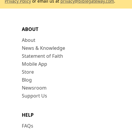
Privacy Policy
or email us at
privacy@biblegateway.com
.
ABOUT
About
News & Knowledge
Statement of Faith
Mobile App
Store
Blog
Newsroom
Support Us
HELP
FAQs