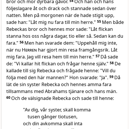
bror och mor dyrbara gåvor.
54
Och han och hans
följeslagare åt och drack och stannade sedan över
natten. Men på morgonen när de hade stigit upp,
sade han: "Låt mig nu fara till min herre."
55
Men både
Rebeckas bror och hennes mor sade: "Låt flickan
stanna hos oss några dagar, tio eller så. Sedan kan du
fara."
56
Men han svarade dem: "Uppehåll mig inte,
när nu
Herren
har gjort min resa framgångsrik. Låt
mig fara. Jag vill resa hem till min herre."
57
Då sade
de: "Vi kallar hit flickan och frågar henne själv."
58
De
kallade till sig Rebecka och frågade henne: "Vill du
följa med den här mannen?" Hon svarade: "Ja".
59
Då
lät de sin syster Rebecka och hennes amma fara
tillsammans med Abrahams tjänare och hans män.
60
Och de välsignade Rebecka och sade till henne:
"Av dig, vår syster, skall komma
tusen gånger tiotusen,
och din avkomma skall inta