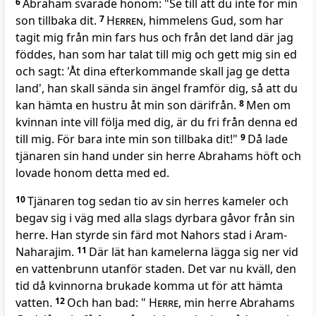
6
Abraham svarade honom: "Se till att du inte för min
son tillbaka dit.
7
Herren
, himmelens Gud, som har
tagit mig från min fars hus och från det land där jag
föddes, han som har talat till mig och gett mig sin ed
och sagt: 'Åt dina efterkommande skall jag ge detta
land', han skall sända sin ängel framför dig, så att du
kan hämta en hustru åt min son därifrån.
8
Men om
kvinnan inte vill följa med dig, är du fri från denna ed
till mig. För bara inte min son tillbaka dit!"
9
Då lade
tjänaren sin hand under sin herre Abrahams höft och
lovade honom detta med ed.
10
Tjänaren tog sedan tio av sin herres kameler och
begav sig i väg med alla slags dyrbara gåvor från sin
herre. Han styrde sin färd mot Nahors stad i Aram-
Naharajim.
11
Där lät han kamelerna lägga sig ner vid
en vattenbrunn utanför staden. Det var nu kväll, den
tid då kvinnorna brukade komma ut för att hämta
vatten.
12
Och han bad: "
Herre
, min herre Abrahams