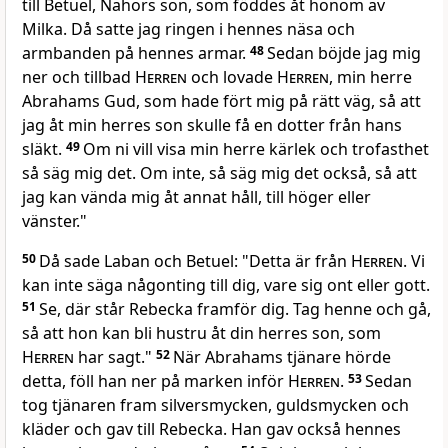
till Betuel, Nahors son, som föddes åt honom av
Milka. Då satte jag ringen i hennes näsa och
armbanden på hennes armar.
48
Sedan böjde jag mig
ner och tillbad
Herren
och lovade
Herren
, min herre
Abrahams Gud, som hade fört mig på rätt väg, så att
jag åt min herres son skulle få en dotter från hans
släkt.
49
Om ni vill visa min herre kärlek och trofasthet
så säg mig det. Om inte, så säg mig det också, så att
jag kan vända mig åt annat håll, till höger eller
vänster."
50
Då sade Laban och Betuel: "Detta är från
Herren
. Vi
kan inte säga någonting till dig, vare sig ont eller gott.
51
Se, där står Rebecka framför dig. Tag henne och gå,
så att hon kan bli hustru åt din herres son, som
Herren
har sagt."
52
När Abrahams tjänare hörde
detta, föll han ner på marken inför
Herren
.
53
Sedan
tog tjänaren fram silversmycken, guldsmycken och
kläder och gav till Rebecka. Han gav också hennes