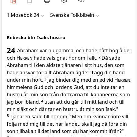
1 Mosebok 24
Svenska Folkbibeln
Rebecka blir Isaks hustru
24
Abraham var nu gammal och hade nått hög ålder,
och
Herren
hade välsignat honom i allt.
2
Då sade
Abraham till den äldste tjänaren i sitt hus, den som
hade ansvar för allt Abraham ägde: "Lägg din hand
under min höft.
3
Jag binder dig med en ed vid
Herren
,
himmelens Gud och jordens Gud, att du inte tar en
hustru åt min son från döttrarna till kananeerna som
jag bor ibland,
4
utan att du går till mitt land och till
min släkt och där tar en hustru åt min son Isak."
5
Tjänaren sade till honom: "Men om kvinnan inte vill
följa med mig till det här landet, skall jag då föra din
son tillbaka till det land som du har kommit ifrån?"