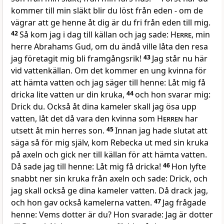
kommer till min släkt blir du löst från eden - om de
vägrar att ge henne åt dig är du fri från eden till mig.
42
Så kom jag i dag till källan och jag sade:
Herre
, min
herre Abrahams Gud, om du ändå ville låta den resa
jag företagit mig bli framgångsrik!
43
Jag står nu här
vid vattenkällan. Om det kommer en ung kvinna för
att hämta vatten och jag säger till henne: Låt mig få
dricka lite vatten ur din kruka,
44
och hon svarar mig:
Drick du. Också åt dina kameler skall jag ösa upp
vatten, låt det då vara den kvinna som
Herren
har
utsett åt min herres son.
45
Innan jag hade slutat att
säga så för mig själv, kom Rebecka ut med sin kruka
på axeln och gick ner till källan för att hämta vatten.
Då sade jag till henne: Låt mig få dricka!
46
Hon lyfte
snabbt ner sin kruka från axeln och sade: Drick, och
jag skall också ge dina kameler vatten. Då drack jag,
och hon gav också kamelerna vatten.
47
Jag frågade
henne: Vems dotter är du? Hon svarade: Jag är dotter