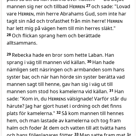
mannen sig ner och tillbad
Herren
27
och sade: "Lovad
vare
Herren
, min herre Abrahams Gud, som inte har
tagit sin nåd och trofasthet från min herre!
Herren
har lett mig på vägen hem till min herres släkt."
28
Och flickan sprang hem och berättade
alltsammans.
29
Rebecka hade en bror som hette Laban. Han
sprang i väg till mannen vid källan.
30
Han hade
nämligen sett näsringen och armbanden som hans
syster bar, och när han hörde sin syster berätta vad
mannen sagt till henne, gav han sig i väg ut till
mannen som stod hos kamelerna vid källan.
31
Han
sade: "Kom in, du
Herrens
välsignade! Varför står du
härute? Jag har gjort huset i ordning och det finns
plats för kamelerna."
32
Så kom mannen till hennes
hem, och man lastade av kamelerna och tog fram
halm och foder åt dem och vatten till att tvätta hans
och hans följeslagares fötter.
33
Man satte fram mat åt