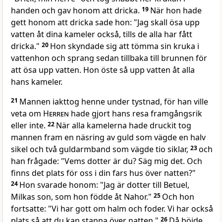
handen och gav honom att dricka.
19
När hon hade
gett honom att dricka sade hon: "Jag skall ösa upp
vatten åt dina kameler också, tills de alla har fått
dricka."
20
Hon skyndade sig att tömma sin kruka i
vattenhon och sprang sedan tillbaka till brunnen för
att ösa upp vatten. Hon öste så upp vatten åt alla
hans kameler.
21
Mannen iakttog henne under tystnad, för han ville
veta om
Herren
hade gjort hans resa framgångsrik
eller inte.
22
När alla kamelerna hade druckit tog
mannen fram en näsring av guld som vägde en halv
sikel och två guldarmband som vägde tio siklar,
23
och
han frågade: "Vems dotter är du? Säg mig det. Och
finns det plats för oss i din fars hus över natten?"
24
Hon svarade honom: "Jag är dotter till Betuel,
Milkas son, som hon födde åt Nahor."
25
Och hon
fortsatte: "Vi har gott om halm och foder. Vi har också
plats så att du kan stanna över natten."
26
Då böjde