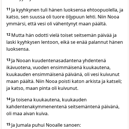
11
Ja kyyhkynen tuli hänen luoksensa ehtoopuolella, ja
katso, sen suussa oli tuore öljypuun lehti. Niin Nooa
ymmärsi, että vesi oli vähentynyt maan päältä.
12
Mutta hän odotti vielä toiset seitsemän päivää ja
laski kyyhkysen lentoon, eikä se enää palannut hänen
luoksensa.
13
Ja Nooan kuudentenasadantena yhdentenä
ikävuotena, vuoden ensimmäisenä kuukautena,
kuukauden ensimmäisenä päivänä, oli vesi kuivunut
maan päältä. Niin Nooa poisti katon arkista ja katseli;
ja katso, maan pinta oli kuivunut.
14
Ja toisena kuukautena, kuukauden
kahdentenakymmenentenä seitsemäntenä päivänä,
oli maa aivan kuiva.
15
Ja Jumala puhui Nooalle sanoen: