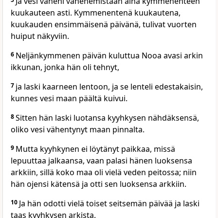
Ja vesi väheni vähenemistään aina kymmenenteen
kuukauteen asti. Kymmenentenä kuukautena,
kuukauden ensimmäisenä päivänä, tulivat vuorten
huiput näkyviin.
6
Neljänkymmenen päivän kuluttua Nooa avasi arkin
ikkunan, jonka hän oli tehnyt,
7
ja laski kaarneen lentoon, ja se lenteli edestakaisin,
kunnes vesi maan päältä kuivui.
8
Sitten hän laski luotansa kyyhkysen nähdäksensä,
oliko vesi vähentynyt maan pinnalta.
9
Mutta kyyhkynen ei löytänyt paikkaa, missä
lepuuttaa jalkaansa, vaan palasi hänen luoksensa
arkkiin, sillä koko maa oli vielä veden peitossa; niin
hän ojensi kätensä ja otti sen luoksensa arkkiin.
10
Ja hän odotti vielä toiset seitsemän päivää ja laski
taas kyyhkysen arkista.