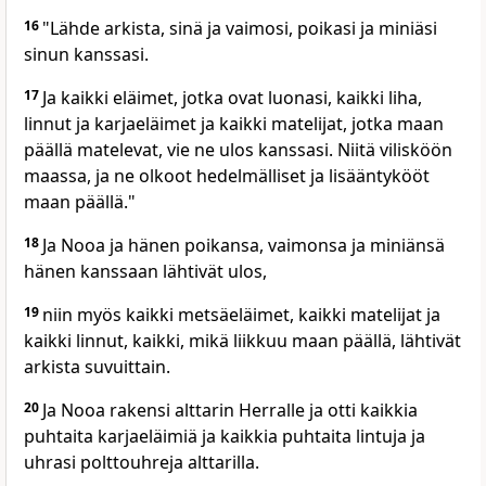
16
"Lähde arkista, sinä ja vaimosi, poikasi ja miniäsi
sinun kanssasi.
17
Ja kaikki eläimet, jotka ovat luonasi, kaikki liha,
linnut ja karjaeläimet ja kaikki matelijat, jotka maan
päällä matelevat, vie ne ulos kanssasi. Niitä vilisköön
maassa, ja ne olkoot hedelmälliset ja lisääntykööt
maan päällä."
18
Ja Nooa ja hänen poikansa, vaimonsa ja miniänsä
hänen kanssaan lähtivät ulos,
19
niin myös kaikki metsäeläimet, kaikki matelijat ja
kaikki linnut, kaikki, mikä liikkuu maan päällä, lähtivät
arkista suvuittain.
20
Ja Nooa rakensi alttarin Herralle ja otti kaikkia
puhtaita karjaeläimiä ja kaikkia puhtaita lintuja ja
uhrasi polttouhreja alttarilla.