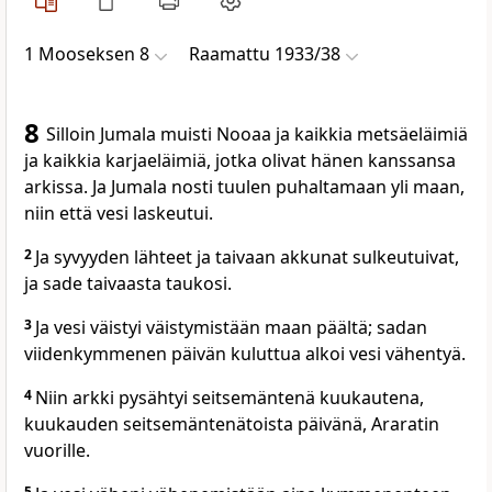
1 Mooseksen 8
Raamattu 1933/38
8
Silloin Jumala muisti Nooaa ja kaikkia metsäeläimiä
ja kaikkia karjaeläimiä, jotka olivat hänen kanssansa
arkissa. Ja Jumala nosti tuulen puhaltamaan yli maan,
niin että vesi laskeutui.
2
Ja syvyyden lähteet ja taivaan akkunat sulkeutuivat,
ja sade taivaasta taukosi.
3
Ja vesi väistyi väistymistään maan päältä; sadan
viidenkymmenen päivän kuluttua alkoi vesi vähentyä.
4
Niin arkki pysähtyi seitsemäntenä kuukautena,
kuukauden seitsemäntenätoista päivänä, Araratin
vuorille.
5