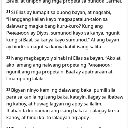
Israel, at tinipon ang mga propeta sa bundok Carmel.
21
Si Elias ay lumapit sa buong bayan, at nagsabi,
“Hanggang kailan kayo magpapatalun-talon sa
dalawang magkaibang kuru-kuro? Kung ang
Panginoon
ay Diyos, sumunod kayo sa kanya, ngunit
kung si Baal, sa kanya kayo sumunod.” At ang bayan
ay hindi sumagot sa kanya kahit isang salita.
22
Nang magkagayo'y sinabi ni Elias sa bayan, “Ako at
ako lamang ang naiwang propeta ng
Panginoon
;
ngunit ang mga propeta ni Baal ay apatnaraan at
limampung lalaki.
23
Bigyan ninyo kami ng dalawang baka; pumili sila
para sa kanila ng isang baka, katayin, ilagay sa ibabaw
ng kahoy, at huwag lagyan ng apoy sa ilalim.
Ihahanda ko naman ang isang baka at ilalagay ko sa
kahoy, at hindi ko ito lalagyan ng apoy.