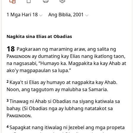
1 Mga Hari 18
Ang Biblia, 2001
Nagkita sina Elias at Obadias
18
Pagkaraan ng maraming araw, ang salita ng
Panginoon
ay dumating kay Elias nang ikatlong taon,
na nagsasabi, “Humayo ka. Magpakita ka kay Ahab at
ako'y magpapaulan sa lupa.”
2
Kaya't si Elias ay humayo at nagpakita kay Ahab.
Noon, ang taggutom ay malubha sa Samaria.
3
Tinawag ni Ahab si Obadias na siyang katiwala sa
bahay. (Si Obadias nga ay lubhang natatakot sa
Panginoon
.
4
Sapagkat nang itiwalag ni Jezebel ang mga propeta