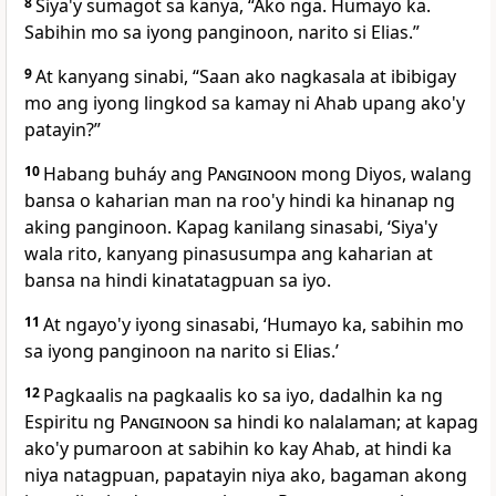
8
Siya'y sumagot sa kanya, “Ako nga. Humayo ka.
Sabihin mo sa iyong panginoon, narito si Elias.”
9
At kanyang sinabi, “Saan ako nagkasala at ibibigay
mo ang iyong lingkod sa kamay ni Ahab upang ako'y
patayin?”
10
Habang buháy ang
Panginoon
mong Diyos, walang
bansa o kaharian man na roo'y hindi ka hinanap ng
aking panginoon. Kapag kanilang sinasabi, ‘Siya'y
wala rito, kanyang pinasusumpa ang kaharian at
bansa na hindi kinatatagpuan sa iyo.
11
At ngayo'y iyong sinasabi, ‘Humayo ka, sabihin mo
sa iyong panginoon na narito si Elias.’
12
Pagkaalis na pagkaalis ko sa iyo, dadalhin ka ng
Espiritu ng
Panginoon
sa hindi ko nalalaman; at kapag
ako'y pumaroon at sabihin ko kay Ahab, at hindi ka
niya natagpuan, papatayin niya ako, bagaman akong