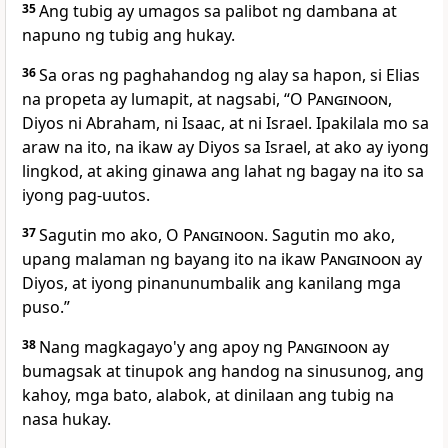
35
Ang tubig ay umagos sa palibot ng dambana at
napuno ng tubig ang hukay.
36
Sa oras ng paghahandog ng alay sa hapon, si Elias
na propeta ay lumapit, at nagsabi, “O
Panginoon
,
Diyos ni Abraham, ni Isaac, at ni Israel. Ipakilala mo sa
araw na ito, na ikaw ay Diyos sa Israel, at ako ay iyong
lingkod, at aking ginawa ang lahat ng bagay na ito sa
iyong pag-uutos.
37
Sagutin mo ako, O
Panginoon
. Sagutin mo ako,
upang malaman ng bayang ito na ikaw
Panginoon
ay
Diyos, at iyong pinanunumbalik ang kanilang mga
puso.”
38
Nang magkagayo'y ang apoy ng
Panginoon
ay
bumagsak at tinupok ang handog na sinusunog, ang
kahoy, mga bato, alabok, at dinilaan ang tubig na
nasa hukay.