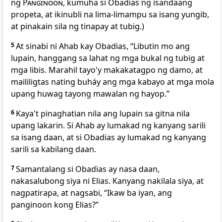
ng
Panginoon
, kumuha si Obadias ng isandaang
propeta, at ikinubli na lima-limampu sa isang yungib,
at pinakain sila ng tinapay at tubig.)
5
At sinabi ni Ahab kay Obadias, “Libutin mo ang
lupain, hanggang sa lahat ng mga bukal ng tubig at
mga libis. Marahil tayo'y makakatagpo ng damo, at
maililigtas nating buháy ang mga kabayo at mga mola
upang huwag tayong mawalan ng hayop.”
6
Kaya't pinaghatian nila ang lupain sa gitna nila
upang lakarin. Si Ahab ay lumakad ng kanyang sarili
sa isang daan, at si Obadias ay lumakad ng kanyang
sarili sa kabilang daan.
7
Samantalang si Obadias ay nasa daan,
nakasalubong siya ni Elias. Kanyang nakilala siya, at
nagpatirapa, at nagsabi, “Ikaw ba iyan, ang
panginoon kong Elias?”