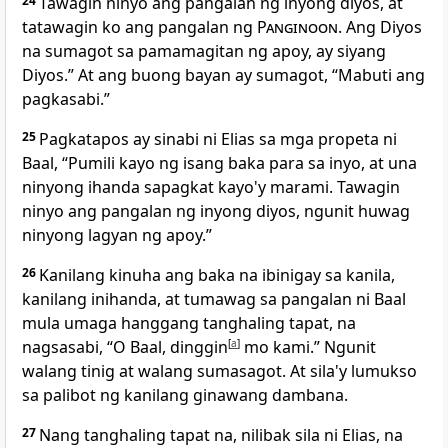
24
Tawagin ninyo ang pangalan ng inyong diyos, at
tatawagin ko ang pangalan ng
Panginoon
. Ang Diyos
na sumagot sa pamamagitan ng apoy, ay siyang
Diyos.” At ang buong bayan ay sumagot, “Mabuti ang
pagkasabi.”
25
Pagkatapos ay sinabi ni Elias sa mga propeta ni
Baal, “Pumili kayo ng isang baka para sa inyo, at una
ninyong ihanda sapagkat kayo'y marami. Tawagin
ninyo ang pangalan ng inyong diyos, ngunit huwag
ninyong lagyan ng apoy.”
26
Kanilang kinuha ang baka na ibinigay sa kanila,
kanilang inihanda, at tumawag sa pangalan ni Baal
mula umaga hanggang tanghaling tapat, na
nagsasabi, “O Baal, dinggin
[
a
]
mo kami.” Ngunit
walang tinig at walang sumasagot. At sila'y lumukso
sa palibot ng kanilang ginawang dambana.
27
Nang tanghaling tapat na, nilibak sila ni Elias, na