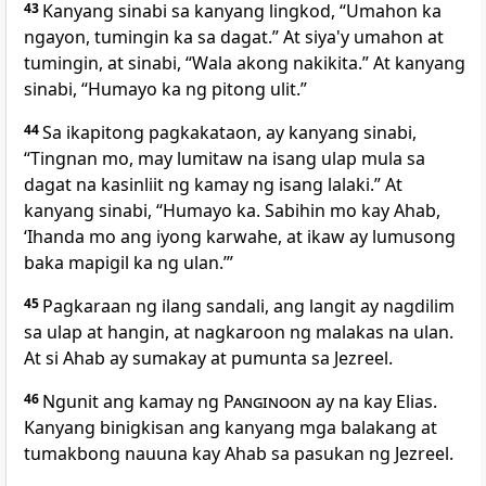
43
Kanyang sinabi sa kanyang lingkod, “Umahon ka
ngayon, tumingin ka sa dagat.” At siya'y umahon at
tumingin, at sinabi, “Wala akong nakikita.” At kanyang
sinabi, “Humayo ka ng pitong ulit.”
44
Sa ikapitong pagkakataon, ay kanyang sinabi,
“Tingnan mo, may lumitaw na isang ulap mula sa
dagat na kasinliit ng kamay ng isang lalaki.” At
kanyang sinabi, “Humayo ka. Sabihin mo kay Ahab,
‘Ihanda mo ang iyong karwahe, at ikaw ay lumusong
baka mapigil ka ng ulan.’”
45
Pagkaraan ng ilang sandali, ang langit ay nagdilim
sa ulap at hangin, at nagkaroon ng malakas na ulan.
At si Ahab ay sumakay at pumunta sa Jezreel.
46
Ngunit ang kamay ng
Panginoon
ay na kay Elias.
Kanyang binigkisan ang kanyang mga balakang at
tumakbong nauuna kay Ahab sa pasukan ng Jezreel.