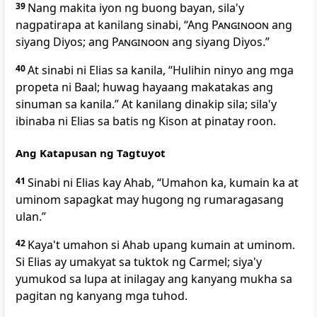
39
Nang makita iyon ng buong bayan, sila'y
nagpatirapa at kanilang sinabi, “Ang
Panginoon
ang
siyang Diyos; ang
Panginoon
ang siyang Diyos.”
40
At sinabi ni Elias sa kanila, “Hulihin ninyo ang mga
propeta ni Baal; huwag hayaang makatakas ang
sinuman sa kanila.” At kanilang dinakip sila; sila'y
ibinaba ni Elias sa batis ng Kison at pinatay roon.
Ang Katapusan ng Tagtuyot
41
Sinabi ni Elias kay Ahab, “Umahon ka, kumain ka at
uminom sapagkat may hugong ng rumaragasang
ulan.”
42
Kaya't
umahon si Ahab upang kumain at uminom.
Si Elias ay umakyat sa tuktok ng Carmel; siya'y
yumukod sa lupa at inilagay ang kanyang mukha sa
pagitan ng kanyang mga tuhod.