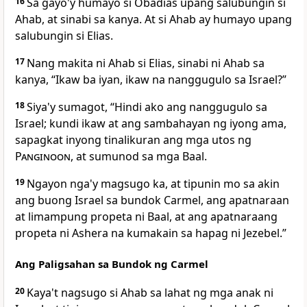
16
Sa gayo'y humayo si Obadias upang salubungin si
Ahab, at sinabi sa kanya. At si Ahab ay humayo upang
salubungin si Elias.
17
Nang makita ni Ahab si Elias, sinabi ni Ahab sa
kanya, “Ikaw ba iyan, ikaw na nanggugulo sa Israel?”
18
Siya'y sumagot, “Hindi ako ang nanggugulo sa
Israel; kundi ikaw at ang sambahayan ng iyong ama,
sapagkat inyong tinalikuran ang mga utos ng
Panginoon
, at sumunod sa mga Baal.
19
Ngayon nga'y magsugo ka, at tipunin mo sa akin
ang buong Israel sa bundok Carmel, ang apatnaraan
at limampung propeta ni Baal, at ang apatnaraang
propeta ni Ashera na kumakain sa hapag ni Jezebel.”
Ang Paligsahan sa Bundok ng Carmel
20
Kaya't nagsugo si Ahab sa lahat ng mga anak ni