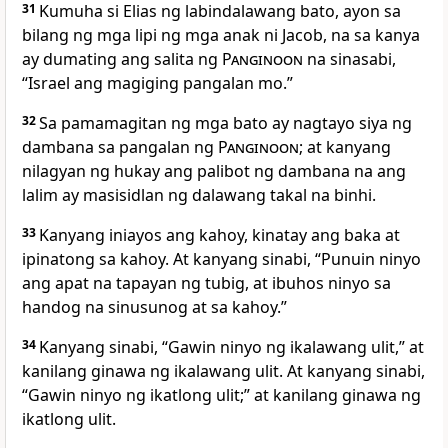
31
Kumuha
si Elias ng labindalawang bato, ayon sa
bilang ng mga lipi ng mga anak ni Jacob, na sa kanya
ay dumating ang salita ng
Panginoon
na sinasabi,
“Israel ang magiging pangalan mo.”
32
Sa pamamagitan ng mga bato ay nagtayo siya ng
dambana sa pangalan ng
Panginoon
; at kanyang
nilagyan ng hukay ang palibot ng dambana na ang
lalim ay masisidlan ng dalawang takal na binhi.
33
Kanyang iniayos ang kahoy, kinatay ang baka at
ipinatong sa kahoy. At kanyang sinabi, “Punuin ninyo
ang apat na tapayan ng tubig, at ibuhos ninyo sa
handog na sinusunog at sa kahoy.”
34
Kanyang sinabi, “Gawin ninyo ng ikalawang ulit,” at
kanilang ginawa ng ikalawang ulit. At kanyang sinabi,
“Gawin ninyo ng ikatlong ulit;” at kanilang ginawa ng
ikatlong ulit.