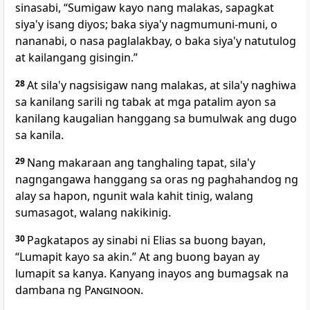
sinasabi, “Sumigaw kayo nang malakas, sapagkat
siya'y isang diyos; baka siya'y nagmumuni-muni, o
nananabi, o nasa paglalakbay, o baka siya'y natutulog
at kailangang gisingin.”
28
At sila'y nagsisigaw nang malakas, at sila'y naghiwa
sa kanilang sarili ng tabak at mga patalim ayon sa
kanilang kaugalian hanggang sa bumulwak ang dugo
sa kanila.
29
Nang makaraan ang tanghaling tapat, sila'y
nagngangawa hanggang sa oras ng paghahandog ng
alay sa hapon, ngunit wala kahit tinig, walang
sumasagot, walang nakikinig.
30
Pagkatapos ay sinabi ni Elias sa buong bayan,
“Lumapit kayo sa akin.” At ang buong bayan ay
lumapit sa kanya. Kanyang inayos ang bumagsak na
dambana ng
Panginoon
.