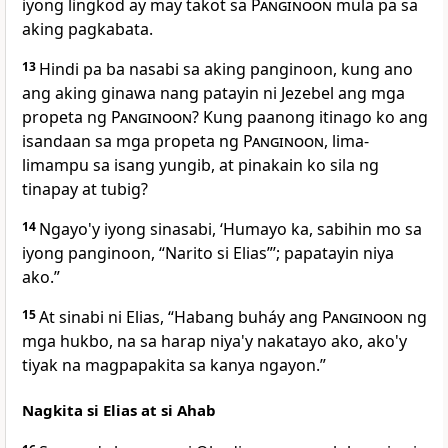
iyong lingkod ay may takot sa
Panginoon
mula pa sa
aking pagkabata.
13
Hindi pa ba nasabi sa aking panginoon, kung ano
ang aking ginawa nang patayin ni Jezebel ang mga
propeta ng
Panginoon
? Kung paanong itinago ko ang
isandaan sa mga propeta ng
Panginoon
, lima-
limampu sa isang yungib, at pinakain ko sila ng
tinapay at tubig?
14
Ngayo'y iyong sinasabi, ‘Humayo ka, sabihin mo sa
iyong panginoon, “Narito si Elias”’; papatayin niya
ako.”
15
At sinabi ni Elias, “Habang buháy ang
Panginoon
ng
mga hukbo, na sa harap niya'y nakatayo ako, ako'y
tiyak na magpapakita sa kanya ngayon.”
Nagkita si Elias at si Ahab