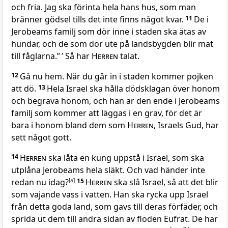
och fria. Jag ska förinta hela hans hus, som man
bränner gödsel tills det inte finns något kvar.
11
De i
Jerobeams familj som dör inne i staden ska ätas av
hundar, och de som dör ute på landsbygden blir mat
till fåglarna.” ’ Så har
Herren
talat.
12
Gå nu hem. När du går in i staden kommer pojken
att dö.
13
Hela Israel ska hålla dödsklagan över honom
och begrava honom, och han är den ende i Jerobeams
familj som kommer att läggas i en grav, för det är
bara i honom bland dem som
Herren
, Israels Gud, har
sett något gott.
14
Herren
ska låta en kung uppstå i Israel, som ska
utplåna Jerobeams hela släkt. Och vad händer inte
redan nu idag?
[
a
]
15
Herren
ska slå Israel, så att det blir
som vajande vass i vatten. Han ska rycka upp Israel
från detta goda land, som gavs till deras förfäder, och
sprida ut dem till andra sidan av floden Eufrat. De har