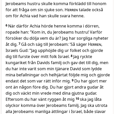
Jerobeams hustru skulle komma förklädd till honom
för att fråga om sin sjuke son.
Herren
talade också
om för Achia vad han skulle svara henne.
6
När därför Achia hörde henne komma i dörren,
ropade han: ”Kom in, du Jerobeams hustru! Varför
försöker du dölja vem du är? Jag har sorgliga nyheter
åt dig.
7
Gå och säg till Jerobeam: ’Så säger
Herren
,
Israels Gud: ”Jag upphöjde dig ur folket och gjorde
dig till furste över mitt folk Israel.
8
Jag ryckte
kungariket från Davids familj och gav det till dig, men
du har inte varit som min tjänare David som lydde
mina befallningar och helhjärtat följde mig och gjorde
endast det som var rätt inför mig.
9
Du har gjort mer
ont än någon före dig. Du har gjort andra gudar åt
dig och väckt min vrede med dina gjutna gudar.
Eftersom du har vänt ryggen åt mig
10
ska jag låta
olyckor komma över Jerobeams familj. Jag ska utrota
alla Jerobeams manliga ättlingar i Israel, både slavar