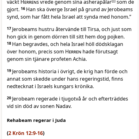
väckt
Herrens
vrede genom sina asherapålar
[
b
]
som de
gjort.
16
Han ska överge Israel på grund av Jerobeams
synd, som har fått hela Israel att synda med honom.”
17
Jerobeams hustru återvände till Tirsa, och just som
hon gick in genom dörren till sitt hem dog pojken.
18
Han begravdes, och hela Israel höll dödsklagan
över honom, precis som
Herren
hade förutsagt
genom sin tjänare profeten Achia.
19
Jerobeams historia i övrigt, de krig han förde och
annat som skedde under hans regeringstid, finns
nedtecknat i Israels kungars krönika.
20
Jerobeam regerade i tjugotvå år och efterträddes
vid sin död av sonen Nadav.
Rehabeam regerar i Juda
(
2 Krön 12:9-16
)