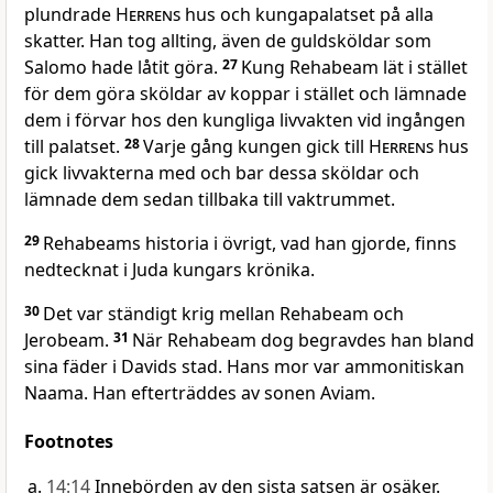
plundrade
Herrens
hus och kungapalatset på alla
skatter. Han tog allting, även de guldsköldar som
Salomo hade låtit göra.
27
Kung Rehabeam lät i stället
för dem göra sköldar av koppar i stället och lämnade
dem i förvar hos den kungliga livvakten vid ingången
till palatset.
28
Varje gång kungen gick till
Herrens
hus
gick livvakterna med och bar dessa sköldar och
lämnade dem sedan tillbaka till vaktrummet.
29
Rehabeams historia i övrigt, vad han gjorde, finns
nedtecknat i Juda kungars krönika.
30
Det var ständigt krig mellan Rehabeam och
Jerobeam.
31
När Rehabeam dog begravdes han bland
sina fäder i Davids stad. Hans mor var ammonitiskan
Naama. Han efterträddes av sonen Aviam.
Footnotes
14:14
Innebörden av den sista satsen är osäker.