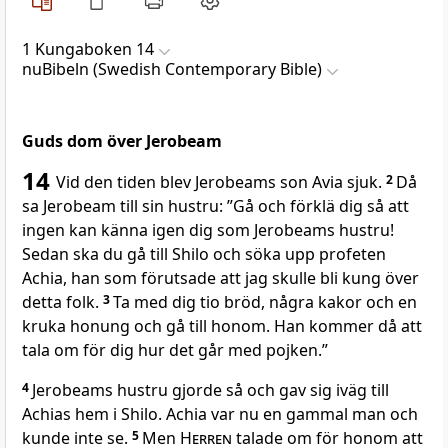
1 Kungaboken 14
nuBibeln (Swedish Contemporary Bible)
Guds dom över Jerobeam
14
Vid den tiden blev Jerobeams son Avia sjuk.
2
Då
sa Jerobeam till sin hustru: ”Gå och förklä dig så att
ingen kan känna igen dig som Jerobeams hustru!
Sedan ska du gå till Shilo och söka upp profeten
Achia, han som förutsade att jag skulle bli kung över
detta folk.
3
Ta med dig tio bröd, några kakor och en
kruka honung och gå till honom. Han kommer då att
tala om för dig hur det går med pojken.”
4
Jerobeams hustru gjorde så och gav sig iväg till
Achias hem i Shilo. Achia var nu en gammal man och
kunde inte se.
5
Men
Herren
talade om för honom att