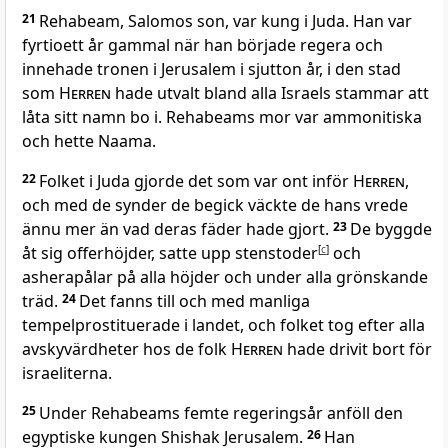
21
Rehabeam, Salomos son, var kung i Juda. Han var
fyrtioett år gammal när han började regera och
innehade tronen i Jerusalem i sjutton år, i den stad
som
Herren
hade utvalt bland alla Israels stammar att
låta sitt namn bo i. Rehabeams mor var ammonitiska
och hette Naama.
22
Folket i Juda gjorde det som var ont inför
Herren
,
och med de synder de begick väckte de hans vrede
ännu mer än vad deras fäder hade gjort.
23
De byggde
åt sig offerhöjder, satte upp stenstoder
[
c
]
och
asherapålar på alla höjder och under alla grönskande
träd.
24
Det fanns till och med manliga
tempelprostituerade i landet, och folket tog efter alla
avskyvärdheter hos de folk
Herren
hade drivit bort för
israeliterna.
25
Under Rehabeams femte regeringsår anföll den
egyptiske kungen Shishak Jerusalem.
26
Han