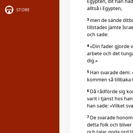
Egypten, dit han ha
alltså i Egypten,
STORE
3
men de sände ditbo
tillstädes jämte Isr
och sade:
4
»Din fader gjorde v
arbete och det tunga 
dig.»
5
Han svarade dem: »
kommen så tillbaka ti
6
Då rådförde sig 
varit i tjänst hos h
han sade: »Vilket sva
7
De svarade honom 
detta folk och bliver
och talar goda ord ti