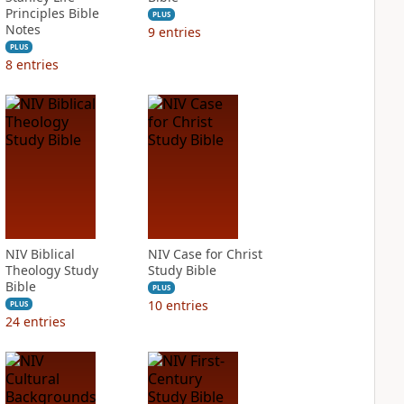
Principles Bible
PLUS
Notes
9
entries
PLUS
8
entries
NIV Biblical
NIV Case for Christ
Theology Study
Study Bible
Bible
PLUS
10
entries
PLUS
24
entries