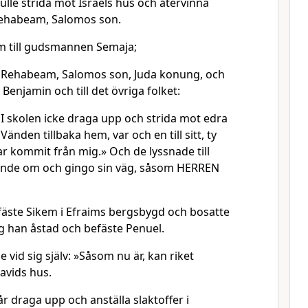
kulle strida mot Israels hus och återvinna
ehabeam, Salomos son.
 till gudsmannen Semaja;
ll Rehabeam, Salomos son, Juda konung, och
h Benjamin och till det övriga folket:
I skolen icke draga upp och strida mot edra
Vänden tillbaka hem, var och en till sitt, ty
r kommit från mig.» Och de lyssnade till
nde om och gingo sin väg, såsom HERREN
äste Sikem i Efraims bergsbygd och bosatte
og han åstad och befäste Penuel.
vid sig själv: »Såsom nu är, kan riket
Davids hus.
år draga upp och anställa slaktoffer i