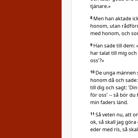
tjänare.»
8
Men han aktade ick
honom, utan rådför
med honom, och som 
9
Han sade till dem: 
har talat till mig oc
oss'?»
10
De unga männen 
honom då och sade: »
till dig och sagt: 'D
för oss' -- så bör du 
min faders länd.
11
Så veten nu, att o
ok, så skall jag gör
eder med ris, så ska