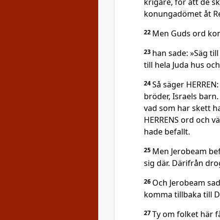
krigare, för att de s
konungadömet åt R
22
Men Guds ord kom
23
han sade: »Säg ti
till hela Juda hus oc
24
Så säger HERREN: 
bröder, Israels barn. 
vad som har skett ha
HERRENS ord och vä
hade befallt.
25
Men Jerobeam bef
sig där. Därifrån dr
26
Och Jerobeam sade 
komma tillbaka till 
27
Ty om folket här f