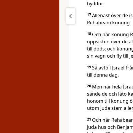
hyddor.
17
Allenast över de i
Rehabeam konung.
18
Och när konung 
uppsikten över de a
till döds; och konu
sin vagn och fly till 
19
Så avföll Israel fr
till denna dag.
20
Men när hela Isra
sände de och läto ka
honom till konung öve
utom Juda stam alle
21
Och när Rehabeam 
Juda hus och Benjami