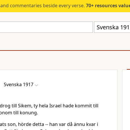
s and commentaries beside every verse.
70+ resources valued at $5,
Svenska 191
Svenska 1917
g till Sikem, ty hela Israel hade kommit till
onom till konung.
ts son, hörde detta -- han var då ännu kvar i