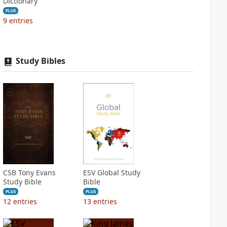
Dictionary
PLUS
9
entries
Study Bibles
CSB Tony Evans
ESV Global Study
Study Bible
Bible
PLUS
PLUS
12
entries
13
entries