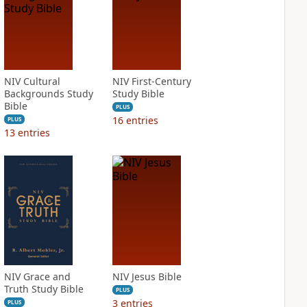
NIV Cultural
NIV First-Century
Backgrounds Study
Study Bible
Bible
PLUS
16
entries
PLUS
13
entries
NIV Grace and
NIV Jesus Bible
Truth Study Bible
PLUS
3
entries
PLUS