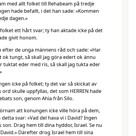
m med allt folket till Rehabeam på tredje
en hade befallt, i det han sade: »Kommen
redje dagen.»
lket ett hårt svar; ty han aktade icke på det
ade givit honom.
em efter de unga männens råd och sade: »Har
t ok tungt, så skall jag göra edert ok ännu
 tuktat eder med ris, så skall jag tukta eder
»
gen icke på folket; ty det var så skickat av
s ord skulle uppfyllas, det som HERREN hade
Nebats son, genom Ahia från Silo.
förnam att konungen icke ville höra på dem,
detta svar: »Vad del hava vi i David? Ingen
is son. Drag hem till dina hyddor, Israel. Se nu
 David.» Därefter drog Israel hem till sina