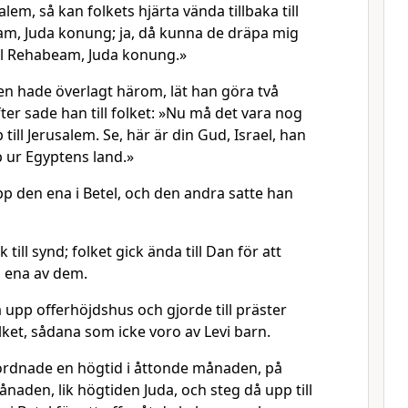
em, så kan folkets hjärta vända tillbaka till
m, Juda konung; ja, då kunna de dräpa mig
ill Rehabeam, Juda konung.»
 hade överlagt härom, lät han göra två
ter sade han till folket: »Nu må det vara nog
ill Jerusalem. Se, här är din Gud, Israel, han
 ur Egyptens land.»
p den ena i Betel, och den andra satte han
 till synd; folket gick ända till Dan för att
n ena av dem.
upp offerhöjdshus och gjorde till präster
ket, sådana som icke voro av Levi barn.
rdnade en högtid i åttonde månaden, på
aden, lik högtiden Juda, och steg då upp till