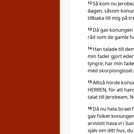
12
Så kom nu Jerobea
dagen, såsom konung
tillbaka till mig på t
13
Då gav konungen fo
råd som de gamle h
14
Han talade till d
min fader gjort eder
tyngre; har min fader
med skorpiongissel.
15
Alltså hörde konun
HERREN, för att han
talat till Jerobeam, 
16
Då nu hela Israel 
gav folket konungen 
arvslott hava vi i Isa
själv om ditt hus, du