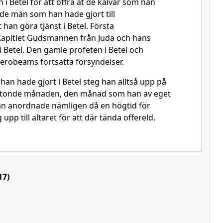
n i Betel för att offra åt de kalvar som han
 de män som han hade gjort till
 han göra tjänst i Betel. Första
apitlet Gudsmannen från Juda och hans
 i Betel. Den gamle profeten i Betel och
robeams fortsatta försyndelser.
 han hade gjort i Betel steg han alltså upp på
ttonde månaden, den månad som han av eget
an anordnade nämligen då en högtid för
 upp till altaret för att där tända offereld.
17)