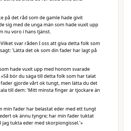
e på det råd som de gamle hade givit
de sig med de unga män som hade vuxit upp
nu voro i hans tjänst.
»Vilket svar råden I oss att giva detta folk som
h sagt: 'Lätta det ok som din fader har lagt på
som hade vuxit upp med honom svarade
Så bör du säga till detta folk som har talat
in fader gjorde vårt ok tungt, men lätta du det
tala till dem: 'Mitt minsta finger är tjockare än
m min fader har belastat eder med ett tungt
a edert ok ännu tyngre; har min fader tuktat
ll jag tukta eder med skorpiongissel.'»