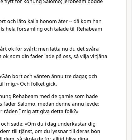
de flytt för konung Salomo; Jerobeam bodde
rt och läto kalla honom åter -- då kom han
aels hela församling och talade till Rehabeam
årt ok för svårt; men lätta nu du det svåra
ok som din fader lade på oss, så vilja vi tjäna
Gån bort och vänten ännu tre dagar, och
ll mig.» Och folket gick.
konung Rehabeam med de gamle som hade
ans fader Salomo, medan denne ännu levde;
r råden I mig att giva detta folk?»
och sade: »Om du i dag underkastar dig
 dem till tjänst, om du lyssnar till deras bön
ll dem, så skola de för alltid bliva dina