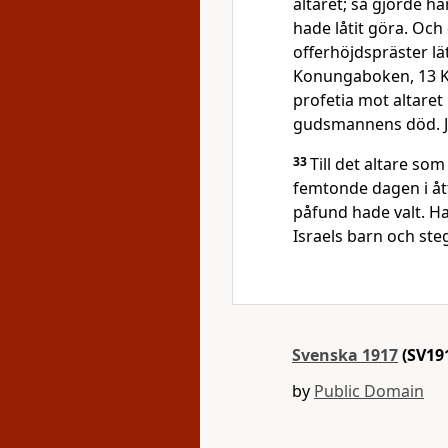
altaret; så gjorde ha
hade låtit göra. Och
offerhöjdspräster lät
Konungaboken, 13 K
profetia mot altaret
gudsmannens död. Je
33
Till det altare som
femtonde dagen i å
påfund hade valt. H
Israels barn och steg
Svenska 1917
(SV19
by
Public Domain