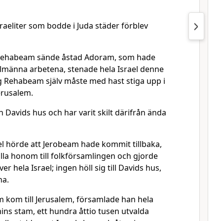
sraeliter som bodde i Juda städer förblev
Rehabeam sände åstad Adoram, som hade
llmänna arbetena, stenade hela Israel denne
ng Rehabeam själv måste med hast stiga upp i
Jerusalem.
ån Davids hus och har varit skilt därifrån ända
el hörde att Jerobeam hade kommit tillbaka,
lla honom till folkförsamlingen och gjorde
r hela Israel; ingen höll sig till Davids hus,
na.
kom till Jerusalem, församlade han hela
ns stam, ett hundra åttio tusen utvalda