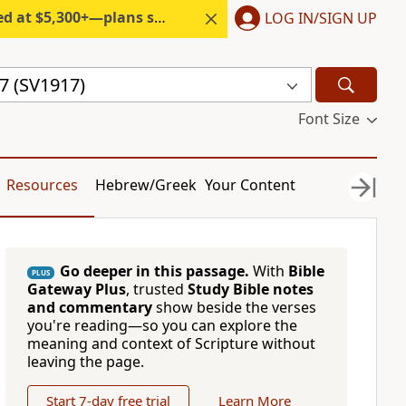
300+—plans start under $6/month.
LOG IN/SIGN UP
7 (SV1917)
Font Size
Resources
Hebrew/Greek
Your Content
Go deeper in this passage.
With
Bible
PLUS
Gateway Plus
, trusted
Study Bible notes
and commentary
show beside the verses
you're reading—so you can explore the
meaning and context of Scripture without
leaving the page.
Start 7-day free trial
Learn More