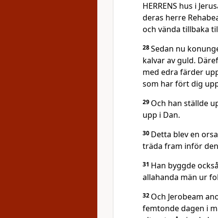
HERRENS hus i Jerusal
deras herre Rehabea
och vända tillbaka t
28
Sedan nu konungen
kalvar av guld. Däref
med edra färder upp t
som har fört dig upp
29
Och han ställde up
upp i Dan.
30
Detta blev en orsak
träda fram inför de
31
Han byggde också 
allahanda män ur fol
32
Och Jerobeam ano
femtonde dagen i mån