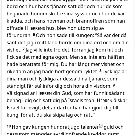
bord och hur hans tjänare satt där och hur de som
betjänade honom skötte sina sysslor och hur de var
klädda, och hans hovmän och brännoffren som han
offrade i
Herrens
hus, blev hon utom sig av
förundran.
6
Och hon sade till kungen: ”Så var det då
sant det jag i mitt land hörde om dina ord och om din
vishet.
7
Jag ville inte tro det, förrän jag kom hit och
fick se det med egna ögon. Men se, inte ens hälften
hade berättats för mig. Du har långt mer vishet och
rikedom än jag hade hört genom ryktet.
8
Lyckliga är
dina män och lyckliga är dessa dina tjänare, som
ständigt får stå inför dig och höra din visdom.
9
Välsignad är
Herren
din Gud, som har funnit sådant
behag i dig och satt dig på Israels tron!
Herren
älskar
Israel för evigt, det är därför han har gjort dig till
kung, för att du ska skipa lag och rätt.”
10
Hon gav kungen hundratjugo talenter
[
b
]
guld och
dessutom mängder av väldoftande kryddor samt