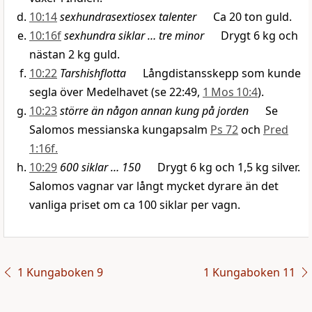
10:14
sexhundrasextiosex talenter
Ca 20 ton guld.
10:16f
sexhundra siklar … tre minor
Drygt 6 kg och
nästan 2 kg guld.
10:22
Tarshishflotta
Långdistansskepp som kunde
segla över Medelhavet (se 22:49,
1 Mos 10:4
).
10:23
större än någon annan kung på jorden
Se
Salomos messianska kungapsalm
Ps 72
och
Pred
1:16f.
10:29
600 siklar … 150
Drygt 6 kg och 1,5 kg silver.
Salomos vagnar var långt mycket dyrare än det
vanliga priset om ca 100 siklar per vagn.
1 Kungaboken 9
1 Kungaboken 11