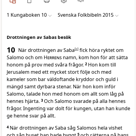
1 Kungaboken 10
Svenska Folkbibeln 2015
Drottningen av Sabas besök
10
När drottningen av Saba
[
a
]
fick höra ryktet om
Salomo och om
Herrens
namn, kom hon för att sätta
honom på prov med svåra frågor.
2
Hon kom till
Jerusalem med ett mycket stort följe och med
kameler som bar väldoftande kryddor och guld i
mängd samt dyrbara stenar. När hon kom inför
Salomo, talade hon med honom om allt som låg på
hennes hjärta.
3
Och Salomo svarade på alla hennes
frågor. Ingenting var dolt för kungen, utan han kunde
ge henne svar på allt.
4
När drottningen av Saba såg Salomos hela vishet
och såg huset han hade byggt
5
och rätterna på hans