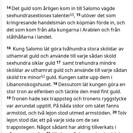
14
Det guld som årligen kom in till Salomo vägde
sexhundrasextiosex talenter
[
d
]
,
15
utöver det som
kringresande handelsmän och köpmän förde in, och
det som kom från alla kungarna i Arabien och från
ståthållarna i landet.
16
Kung Salomo lät göra tvåhundra stora sköldar av
uthamrat guld och använde till varje sådan sköld
sexhundra siklar guld
17
samt trehundra mindre
sköldar av uthamrat guld och använde till varje sådan
sköld tre minor
[
e
]
guld. Kungen satte upp dem i
Libanonskogshuset.
18
Dessutom lät kungen göra en
stor tron av elfenben och täckte den med fint guld.
19
Tronen hade sex trappsteg och tronens ryggstycke
var avrundat upptill. På båda sidor om sätet fanns
armstöd, och två lejon stod utmed armstöden.
20
Tolv
lejon stod där, ett på varje sida om de sex
trappstegen. Något sådant har aldrig tillverkats i