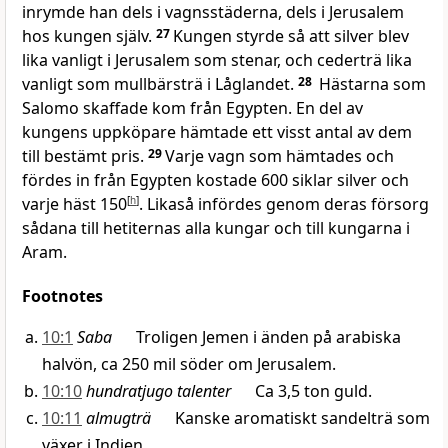
inrymde han dels i vagnsstäderna, dels i Jerusalem
hos kungen själv.
27
Kungen styrde så att silver blev
lika vanligt i Jerusalem som stenar, och cederträ lika
vanligt som mullbärsträ i Låglandet.
28
Hästarna som
Salomo skaffade kom från Egypten. En del av
kungens uppköpare hämtade ett visst antal av dem
till bestämt pris.
29
Varje vagn som hämtades och
fördes in från Egypten kostade 600 siklar silver och
varje häst 150
[
h
]
. Likaså infördes genom deras försorg
sådana till hetiternas alla kungar och till kungarna i
Aram.
Footnotes
10:1
Saba
Troligen Jemen i änden på arabiska
halvön, ca 250 mil söder om Jerusalem.
10:10
hundratjugo talenter
Ca 3,5 ton guld.
10:11
almugträ
Kanske aromatiskt sandelträ som
växer i Indien.