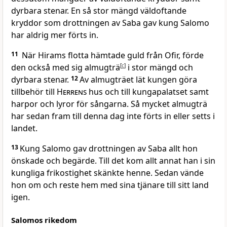
dyrbara stenar. En så stor mängd väldoftande
kryddor som drottningen av Saba gav kung Salomo
har aldrig mer förts in.
11
När Hirams flotta hämtade guld från Ofir, förde
den också med sig almugträ
[
c
]
i stor mängd och
dyrbara stenar.
12
Av almugträet lät kungen göra
tillbehör till
Herrens
hus och till kungapalatset samt
harpor och lyror för sångarna. Så mycket almugträ
har sedan fram till denna dag inte förts in eller setts i
landet.
13
Kung Salomo gav drottningen av Saba allt hon
önskade och begärde. Till det kom allt annat han i sin
kungliga frikostighet skänkte henne. Sedan vände
hon om och reste hem med sina tjänare till sitt land
igen.
Salomos rikedom