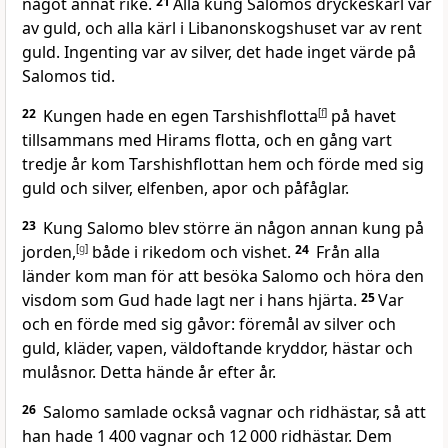
något annat rike.
21
Alla kung Salomos dryckeskärl var
av guld, och alla kärl i Libanonskogshuset var av rent
guld. Ingenting var av silver, det hade inget värde på
Salomos tid.
22
Kungen hade en egen Tarshishflotta
[
f
]
på havet
tillsammans med Hirams flotta, och en gång vart
tredje år kom Tarshishflottan hem och förde med sig
guld och silver, elfenben, apor och påfåglar.
23
Kung Salomo blev större än någon annan kung på
jorden,
[
g
]
både i rikedom och vishet.
24
Från alla
länder kom man för att besöka Salomo och höra den
visdom som Gud hade lagt ner i hans hjärta.
25
Var
och en förde med sig gåvor: föremål av silver och
guld, kläder, vapen, väldoftande kryddor, hästar och
mulåsnor. Detta hände år efter år.
26
Salomo samlade också vagnar och ridhästar, så att
han hade 1 400 vagnar och 12 000 ridhästar. Dem