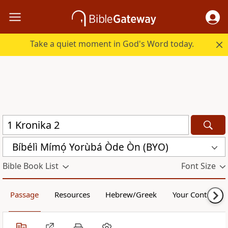
Take a quiet moment in God's Word today.
Bíbélì Mímọ́ Yorùbá Òde Òn (BYO)
Bible Book List
Font Size
Passage
Resources
Hebrew/Greek
Your Content