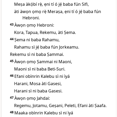
Meṣa àkọ́bí rẹ̀, ẹni tí ó jẹ́ baba fún Sifi,
àti àwọn ọmọ rẹ̀ Meraṣa, ẹni tí ó jẹ́ baba fún
Hebroni.
43
Àwọn ọmọ Hebroni:
Kora, Tapua, Rekemu, àti Ṣema.
44
Ṣema ni baba Rahamu,
Rahamu sì jẹ́ baba fún Jorkeamu.
Rekemu sì ni baba Ṣammai.
45
Àwọn ọmọ Ṣammai ni Maoni,
Maoni sì ni baba Beti-Suri.
46
Efani obìnrin Kalebu sì ni ìyá
Harani, Mosa àti Gasesi,
Harani sì ni baba Gasesi.
47
Àwọn ọmọ Jahdai:
Regemu, Jotamu, Geṣani, Peleti, Efani àti Ṣaafa.
48
Maaka obìnrin Kalebu sì ni ìyá