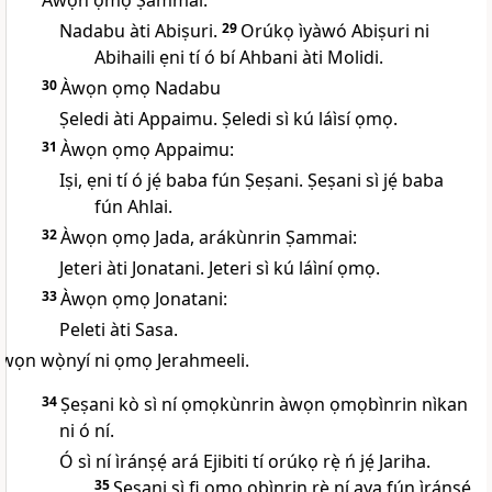
Àwọn ọmọ Ṣammai:
Nadabu àti Abiṣuri.
29
Orúkọ ìyàwó Abiṣuri ni
Abihaili ẹni tí ó bí Ahbani àti Molidi.
30
Àwọn ọmọ Nadabu
Ṣeledi àti Appaimu. Ṣeledi sì kú láìsí ọmọ.
31
Àwọn ọmọ Appaimu:
Iṣi, ẹni tí ó jẹ́ baba fún Ṣeṣani. Ṣeṣani sì jẹ́ baba
fún Ahlai.
32
Àwọn ọmọ Jada, arákùnrin Ṣammai:
Jeteri àti Jonatani. Jeteri sì kú láìní ọmọ.
33
Àwọn ọmọ Jonatani:
Peleti àti Sasa.
wọn wọ̀nyí ni ọmọ Jerahmeeli.
34
Ṣeṣani kò sì ní ọmọkùnrin àwọn ọmọbìnrin nìkan
ni ó ní.
Ó sì ní ìránṣẹ́ ará Ejibiti tí orúkọ rẹ̀ ń jẹ́ Jariha.
35
Ṣeṣani sì fi ọmọ obìnrin rẹ̀ ní aya fún ìránṣẹ́