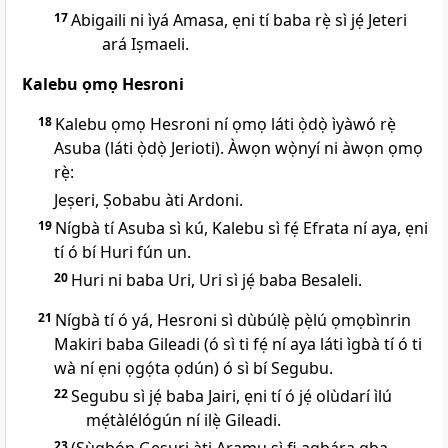
17
Abigaili ni ìyá Amasa, ẹni tí baba rẹ̀ sì jẹ́ Jeteri
ará Iṣmaeli.
Kalebu ọmọ Hesroni
18
Kalebu ọmọ Hesroni ní ọmọ láti ọ̀dọ̀ ìyàwó rẹ̀
Asuba (láti ọ̀dọ̀ Jerioti). Àwọn wọ̀nyí ni àwọn ọmọ
rẹ̀:
Jeṣeri, Ṣobabu àti Ardoni.
19
Nígbà tí Asuba sì kú, Kalebu sì fẹ́ Efrata ní aya, ẹni
tí ó bí Huri fún un.
20
Huri ni baba Uri, Uri sì jẹ́ baba Besaleli.
21
Nígbà tí ó yá, Hesroni sì dùbúlẹ̀ pẹ̀lú ọmọbìnrin
Makiri baba Gileadi (ó sì ti fẹ́ ní aya láti ìgbà tí ó ti
wà ní ẹni ọgọ́ta ọdún) ó sì bí Segubu.
22
Segubu sì jẹ́ baba Jairi, ẹni tí ó jẹ́ olùdarí ìlú
mẹ́tàlélógún ní ilẹ̀ Gileadi.
23