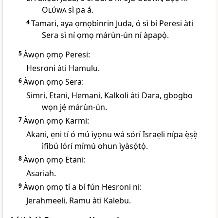
Olúwa
sì pa á.
4
Tamari, aya ọmọbìnrin Juda, ó sì bí Peresi àti
Sera sì ní ọmọ márùn-ún ní àpapọ̀.
5
Àwọn ọmọ Peresi:
Hesroni àti Hamulu.
6
Àwọn ọmọ Sera:
Simri, Etani, Hemani, Kalkoli àti Dara, gbogbo
wọn jẹ́ márùn-ún.
7
Àwọn ọmọ Karmi:
Akani, ẹni tí ó mú ìyọnu wá sórí Israẹli nípa ẹ̀ṣẹ̀
ìfibú lórí mímú ohun ìyàsọ́tọ̀.
8
Àwọn ọmọ Etani:
Asariah.
9
Àwọn ọmọ tí a bí fún Hesroni ni:
Jerahmeeli, Ramu àti Kalebu.