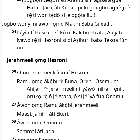
(Ṣùgbọ́n Geṣuri àti Aramu sì fi agbára gba
Hafoti-Jairi, àti Kenati pẹ̀lú gbogbo agbègbè
rẹ̀ tí wọn tẹ̀dó sí jẹ́ ọgọ́ta ìlú.)
bogbo wọ̀nyí ni àwọn ọmọ Makiri Baba Gileadi.
24
Lẹ́yìn tí Hesroni sì kú ni Kalebu Efrata, Abijah
ìyàwó rẹ̀ ti Hesroni sì bí Aṣihuri baba Tekoa fún
un.
Jerahmeeli ọmọ Hesroni
25
Ọmọ Jerahmeeli àkọ́bí Hesroni:
Ramu ọmọ àkọ́bí rẹ̀ Buna, Oreni, Osemu àti
Ahijah.
26
Jerahmeeli ní ìyàwó mìíràn, ẹni tí
orúkọ rẹ̀ ń jẹ́ Atara; ó sì jẹ́ ìyá fún Onamu.
27
Àwọn ọmọ Ramu àkọ́bí Jerahmeeli:
Maasi, Jamini àti Ekeri.
28
Àwọn ọmọ Onamu:
Ṣammai àti Jada.