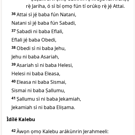
rẹ̀ Jariha, ó sì bí ọmọ fún tí orúkọ rẹ̀ jẹ́ Attai.
36
Attai sì jẹ́ baba fún Natani,
Natani sì jẹ́ baba fún Sabadi,
37
Sabadi ni baba Eflali,
Eflali jẹ́ baba Obedi,
38
Obedi sì ni baba Jehu,
Jehu ni baba Asariah,
39
Asariah sì ni baba Helesi,
Helesi ni baba Eleasa,
40
Eleasa ni baba Sismai,
Sismai ni baba Ṣallumu,
41
Ṣallumu sì ni baba Jekamiah,
Jekamiah sì ni baba Eliṣama.
Ìdílé Kalebu
42
Àwọn ọmọ Kalebu arákùnrin Jerahmeeli: