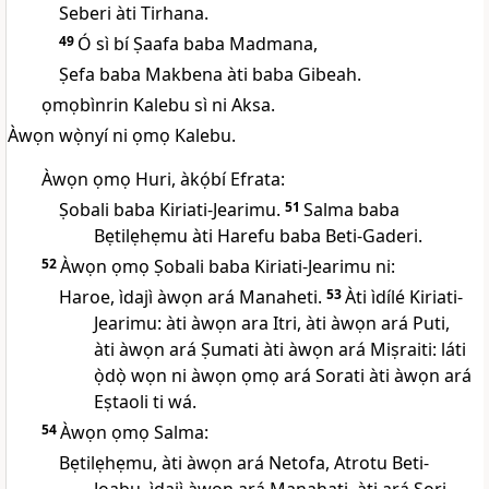
Seberi àti Tirhana.
49
Ó sì bí Ṣaafa baba Madmana,
Ṣefa baba Makbena àti baba Gibeah.
ọmọbìnrin Kalebu sì ni Aksa.
0
Àwọn wọ̀nyí ni ọmọ Kalebu.
Àwọn ọmọ Huri, àkọ́bí Efrata:
Ṣobali baba Kiriati-Jearimu.
51
Salma baba
Bẹtilẹhẹmu àti Harefu baba Beti-Gaderi.
52
Àwọn ọmọ Ṣobali baba Kiriati-Jearimu ni:
Haroe, ìdajì àwọn ará Manaheti.
53
Àti ìdílé Kiriati-
Jearimu: àti àwọn ara Itri, àti àwọn ará Puti,
àti àwọn ará Ṣumati àti àwọn ará Miṣraiti: láti
ọ̀dọ̀ wọn ni àwọn ọmọ ará Sorati àti àwọn ará
Eṣtaoli ti wá.
54
Àwọn ọmọ Salma:
Bẹtilẹhẹmu, àti àwọn ará Netofa, Atrotu Beti-