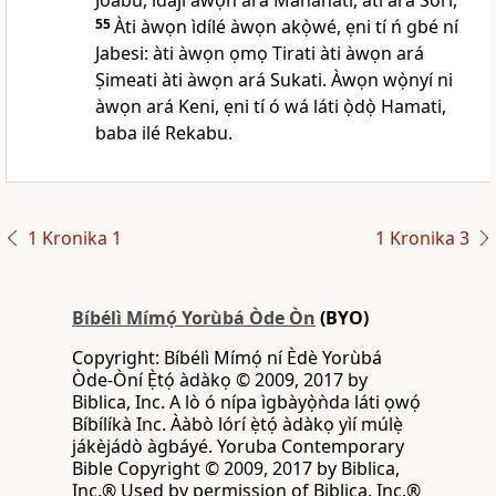
Joabu, ìdajì àwọn ará Manahati, àti ará Sori,
55
Àti àwọn ìdílé àwọn akọ̀wé, ẹni tí ń gbé ní
Jabesi: àti àwọn ọmọ Tirati àti àwọn ará
Ṣimeati àti àwọn ará Sukati. Àwọn wọ̀nyí ni
àwọn ará Keni, ẹni tí ó wá láti ọ̀dọ̀ Hamati,
baba ilé Rekabu.
1 Kronika 1
1 Kronika 3
Bíbélì Mímọ́ Yorùbá Òde Òn
(BYO)
Copyright: Bíbélì Mímọ́ ní Èdè Yorùbá
Òde-Òní Ẹ̀tọ́ àdàkọ © 2009, 2017 by
Biblica, Inc. A lò ó nípa ìgbàyọ̀ǹda láti ọwọ́
Bíbílíkà Inc. Ààbò lórí ẹ̀tọ́ àdàkọ yìí múlẹ̀
jákèjádò àgbáyé. Yoruba Contemporary
Bible Copyright © 2009, 2017 by Biblica,
Inc.® Used by permission of Biblica, Inc.®