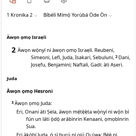
1 Kronika 2
Bíbélì Mímọ́ Yorùbá Òde Òn
Àwọn ọmọ Israẹli
2
Àwọn wọ̀nyí ni àwọn ọmọ Israẹli. Reubeni,
Simeoni, Lefi, Juda, Isakari, Sebuluni,
2
Dani,
Josẹfu, Benjamini; Naftali, Gadi: àti Aṣeri.
Juda
Àwọn ọmọ Hesroni
3
Àwọn ọmọ Juda:
Eri, Onani àti Ṣela, àwọn mẹ́tẹ̀ẹ̀ta wọ̀nyí ni wọ́n bí
fún un láti ọ̀dọ̀ arábìnrin Kenaani, ọmọbìnrin
Ṣua.
Eri àkọ́bí Juda, ó sì burú ní ojú
Olúwa
; Bẹ́ẹ̀ ni