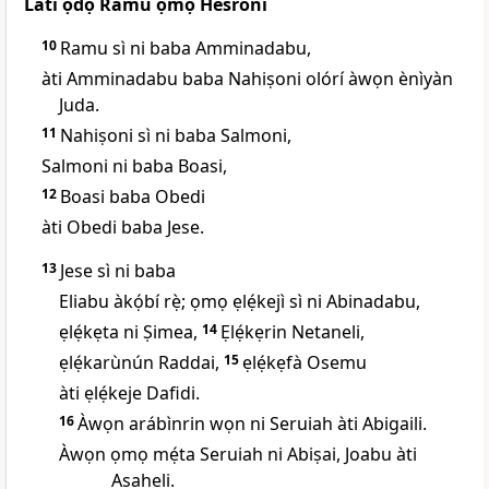
Láti ọ̀dọ̀ Ramu ọmọ Hesroni
10
Ramu sì ni baba Amminadabu,
àti Amminadabu baba Nahiṣoni olórí àwọn ènìyàn
Juda.
11
Nahiṣoni sì ni baba Salmoni,
Salmoni ni baba Boasi,
12
Boasi baba Obedi
àti Obedi baba Jese.
13
Jese sì ni baba
Eliabu àkọ́bí rẹ̀; ọmọ ẹlẹ́kejì sì ni Abinadabu,
ẹlẹ́kẹta ni Ṣimea,
14
Ẹlẹ́kẹrin Netaneli,
ẹlẹ́karùnún Raddai,
15
ẹlẹ́kẹfà Osemu
àti ẹlẹ́keje Dafidi.
16
Àwọn arábìnrin wọn ni Seruiah àti Abigaili.
Àwọn ọmọ mẹ́ta Seruiah ni Abiṣai, Joabu àti
Asaheli.