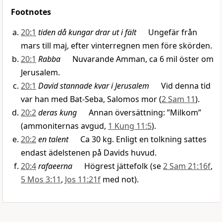
Footnotes
20:1
tiden då kungar drar ut i fält
Ungefär från
mars till maj, efter vinterregnen men före skörden.
20:1
Rabba
Nuvarande Amman, ca 6 mil öster om
Jerusalem.
20:1
David stannade kvar i Jerusalem
Vid denna tid
var han med Bat-Seba, Salomos mor (
2 Sam 11
).
20:2
deras kung
Annan översättning: ”Milkom”
(ammoniternas avgud,
1 Kung 11:5
).
20:2
en talent
Ca 30 kg. Enligt en tolkning sattes
endast ädelstenen på Davids huvud.
20:4
rafaeerna
Högrest jättefolk (se
2 Sam 21:16f
,
5 Mos 3:11
,
Jos 11:21f
med not).