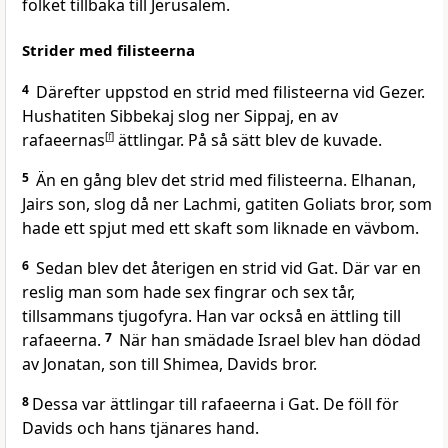
folket tillbaka till Jerusalem.
Strider med filisteerna
4
Därefter uppstod en strid med filisteerna vid Gezer.
Hushatiten Sibbekaj slog ner Sippaj, en av
rafaeernas
[
f
]
ättlingar. På så sätt blev de kuvade.
5
Än en gång blev det strid med filisteerna. Elhanan,
Jairs son, slog då ner Lachmi, gatiten Goliats bror, som
hade ett spjut med ett skaft som liknade en vävbom.
6
Sedan blev det återigen en strid vid Gat. Där var en
reslig man som hade sex fingrar och sex tår,
tillsammans tjugofyra. Han var också en ättling till
rafaeerna.
7
När han smädade Israel blev han dödad
av Jonatan, son till Shimea, Davids bror.
8
Dessa var ättlingar till rafaeerna i Gat. De föll för
Davids och hans tjänares hand.