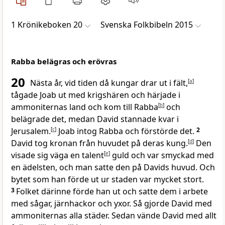
1 Krönikeboken 20
Svenska Folkbibeln 2015
Rabba belägras och erövras
20
Nästa år, vid tiden då kungar drar ut i fält,
[
a
]
tågade Joab ut med krigshären och härjade i
ammoniternas land och kom till Rabba
[
b
]
och
belägrade det, medan David stannade kvar i
Jerusalem.
[
c
]
Joab intog Rabba och förstörde det.
2
David tog kronan från huvudet på deras kung.
[
d
]
Den
visade sig väga en talent
[
e
]
guld och var smyckad med
en ädelsten, och man satte den på Davids huvud. Och
bytet som han förde ut ur staden var mycket stort.
3
Folket därinne förde han ut och satte dem i arbete
med sågar, järnhackor och yxor. Så gjorde David med
ammoniternas alla städer. Sedan vände David med allt