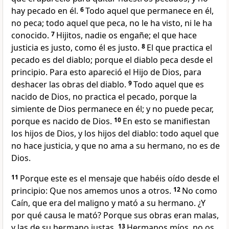
hay pecado en él.
6
Todo aquel que permanece en él,
no peca; todo aquel que peca, no le ha visto, ni le ha
conocido.
7
Hijitos, nadie os engañe; el que hace
justicia es justo, como él es justo.
8
El que practica el
pecado es del diablo; porque el diablo peca desde el
principio. Para esto apareció el Hijo de Dios, para
deshacer las obras del diablo.
9
Todo aquel que es
nacido de Dios, no practica el pecado, porque la
simiente de Dios permanece en él; y no puede pecar,
porque es nacido de Dios.
10
En esto se manifiestan
los hijos de Dios, y los hijos del diablo: todo aquel que
no hace justicia, y que no ama a su hermano, no es de
Dios.
11
Porque este es el mensaje que habéis oído desde el
principio: Que nos amemos unos a otros.
12
No como
Caín, que era del maligno y mató a su hermano.
¿Y
por qué causa le mató? Porque sus obras eran malas,
y las de su hermano justas.
13
Hermanos míos, no os