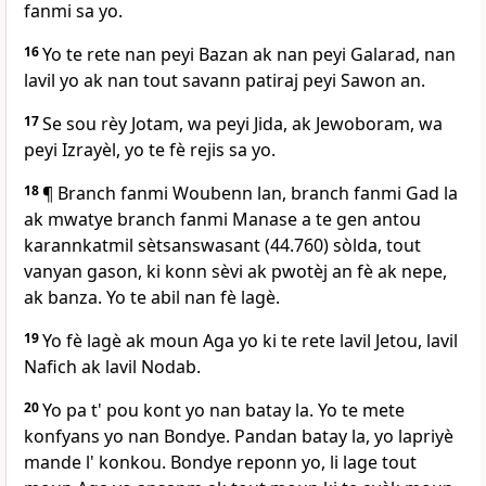
fanmi sa yo.
16
Yo te rete nan peyi Bazan ak nan peyi Galarad, nan
lavil yo ak nan tout savann patiraj peyi Sawon an.
17
Se sou rèy Jotam, wa peyi Jida, ak Jewoboram, wa
peyi Izrayèl, yo te fè rejis sa yo.
18
¶ Branch fanmi Woubenn lan, branch fanmi Gad la
ak mwatye branch fanmi Manase a te gen antou
karannkatmil sètsanswasant (44.760) sòlda, tout
vanyan gason, ki konn sèvi ak pwotèj an fè ak nepe,
ak banza. Yo te abil nan fè lagè.
19
Yo fè lagè ak moun Aga yo ki te rete lavil Jetou, lavil
Nafich ak lavil Nodab.
20
Yo pa t' pou kont yo nan batay la. Yo te mete
konfyans yo nan Bondye. Pandan batay la, yo lapriyè
mande l' konkou. Bondye reponn yo, li lage tout