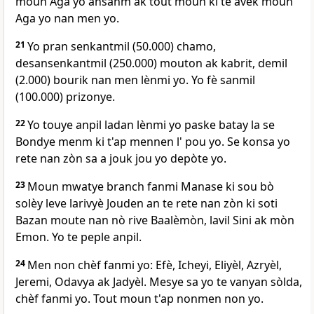
moun Aga yo ansanm ak tout moun ki te avèk moun
Aga yo nan men yo.
21
Yo pran senkantmil (50.000) chamo,
desansenkantmil (250.000) mouton ak kabrit, demil
(2.000) bourik nan men lènmi yo. Yo fè sanmil
(100.000) prizonye.
22
Yo touye anpil ladan lènmi yo paske batay la se
Bondye menm ki t'ap mennen l' pou yo. Se konsa yo
rete nan zòn sa a jouk jou yo depòte yo.
23
Moun mwatye branch fanmi Manase ki sou bò
solèy leve larivyè Jouden an te rete nan zòn ki soti
Bazan moute nan nò rive Baalèmòn, lavil Sini ak mòn
Emon. Yo te peple anpil.
24
Men non chèf fanmi yo: Efè, Icheyi, Eliyèl, Azryèl,
Jeremi, Odavya ak Jadyèl. Mesye sa yo te vanyan sòlda,
chèf fanmi yo. Tout moun t'ap nonmen non yo.