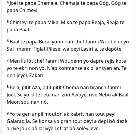
4
Joèl te papa Chemaja, Chemaja te papa Gòg, Gòg te
papa Chimeyi,
5
Chimeyi te papa Mika, Mika te papa Reaja, Reaja te
papa Baal.
6
Baal te papa Bera, yonn nan chèf fanmi Woubenn yo.
Se li menm Tiglat-Pilesè, wa peyi Lasiri a, te depòte.
7
Men lis lòt chèf fanmi Woubenn yo dapre rejis kote
yo te ekri non yo. N'ap konmanse ak pi ansyen an. Te
gen Jeyèl, Zakari,
8
Bela, pitit Aza, pitit pitit Chema nan branch fanmi
Joèl. Se yo ki te rete nan zòn Awoyè, rive Nebo ak Baal
Meon sou nan nò.
9
Yo te gen anpil mouton ak kabrit nan tout peyi
Galarad la. Se konsa yo pran tout peyi a depi bò dezè
a rive jouk bò larivyè Lefrat bò solèy leve.