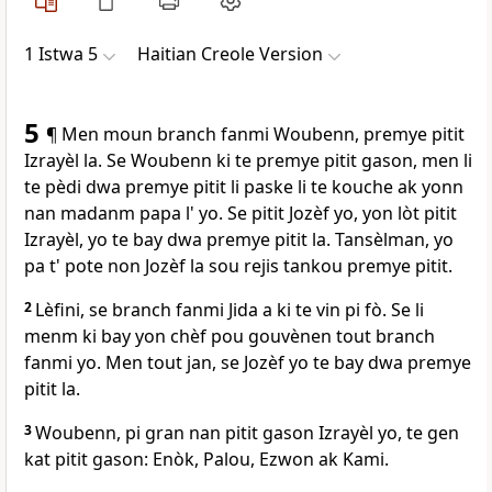
1 Istwa 5
Haitian Creole Version
5
¶ Men moun branch fanmi Woubenn, premye pitit
Izrayèl la. Se Woubenn ki te premye pitit gason, men li
te pèdi dwa premye pitit li paske li te kouche ak yonn
nan madanm papa l' yo. Se pitit Jozèf yo, yon lòt pitit
Izrayèl, yo te bay dwa premye pitit la. Tansèlman, yo
pa t' pote non Jozèf la sou rejis tankou premye pitit.
2
Lèfini, se branch fanmi Jida a ki te vin pi fò. Se li
menm ki bay yon chèf pou gouvènen tout branch
fanmi yo. Men tout jan, se Jozèf yo te bay dwa premye
pitit la.
3
Woubenn, pi gran nan pitit gason Izrayèl yo, te gen
kat pitit gason: Enòk, Palou, Ezwon ak Kami.