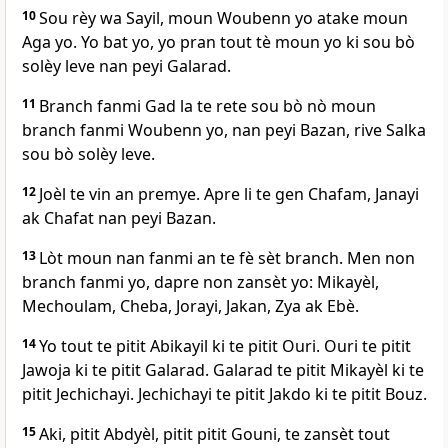
10
Sou rèy wa Sayil, moun Woubenn yo atake moun
Aga yo. Yo bat yo, yo pran tout tè moun yo ki sou bò
solèy leve nan peyi Galarad.
11
Branch fanmi Gad la te rete sou bò nò moun
branch fanmi Woubenn yo, nan peyi Bazan, rive Salka
sou bò solèy leve.
12
Joèl te vin an premye. Apre li te gen Chafam, Janayi
ak Chafat nan peyi Bazan.
13
Lòt moun nan fanmi an te fè sèt branch. Men non
branch fanmi yo, dapre non zansèt yo: Mikayèl,
Mechoulam, Cheba, Jorayi, Jakan, Zya ak Ebè.
14
Yo tout te pitit Abikayil ki te pitit Ouri. Ouri te pitit
Jawoja ki te pitit Galarad. Galarad te pitit Mikayèl ki te
pitit Jechichayi. Jechichayi te pitit Jakdo ki te pitit Bouz.
15
Aki, pitit Abdyèl, pitit pitit Gouni, te zansèt tout