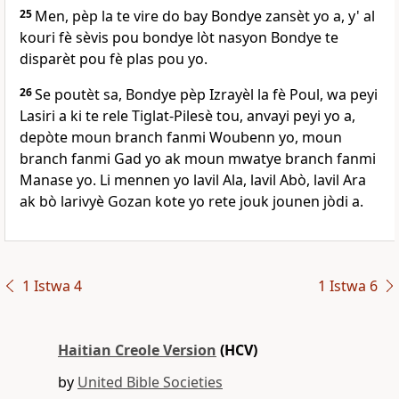
25
Men, pèp la te vire do bay Bondye zansèt yo a, y' al
kouri fè sèvis pou bondye lòt nasyon Bondye te
disparèt pou fè plas pou yo.
26
Se poutèt sa, Bondye pèp Izrayèl la fè Poul, wa peyi
Lasiri a ki te rele Tiglat-Pilesè tou, anvayi peyi yo a,
depòte moun branch fanmi Woubenn yo, moun
branch fanmi Gad yo ak moun mwatye branch fanmi
Manase yo. Li mennen yo lavil Ala, lavil Abò, lavil Ara
ak bò larivyè Gozan kote yo rete jouk jounen jòdi a.
1 Istwa 4
1 Istwa 6
Haitian Creole Version
(HCV)
by
United Bible Societies