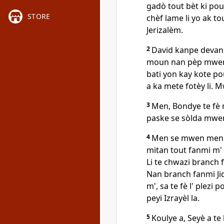
gadò tout bèt ki pou 
STORE
chèf lame li yo ak tou
Jerizalèm.
2
David kanpe devan y
moun nan pèp mwen a
bati yon kay kote po
a ka mete fotèy li. 
3
Men, Bondye te fè 
paske se sòlda mwen
4
Men se mwen menm S
mitan tout fanmi m' 
Li te chwazi branch
Nan branch fanmi Jid
m', sa te fè l' plezi
peyi Izrayèl la.
5
Koulye a, Seyè a te