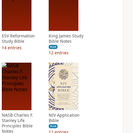
ESV Reformation
King James Study
Study Bible
Bible Notes
14
entries
PLUS
12
entries
NASB Charles F.
NIV Application
Stanley Life
Bible
Principles Bible
PLUS
Notes
11
entries