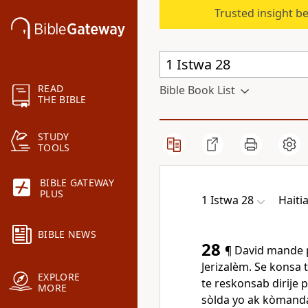
Trusted insight b
READ
Bible Book List
THE BIBLE
STUDY
TOOLS
BIBLE GATEWAY
PLUS
1 Istwa 28
Haiti
BIBLE NEWS
28
¶ David mande po
Jerizalèm. Se konsa 
EXPLORE
te reskonsab dirije 
MORE
sòlda yo ak kòmandan