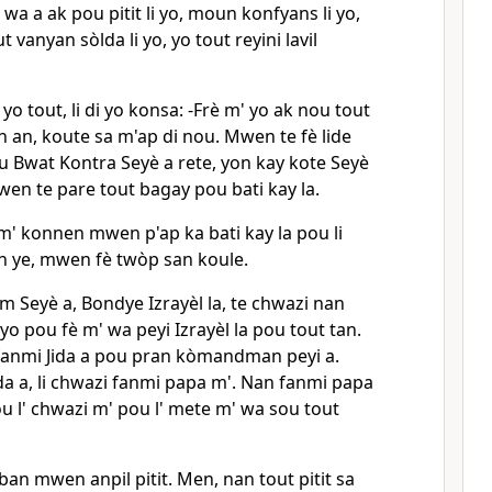
wa a ak pou pitit li yo, moun konfyans li yo,
t vanyan sòlda li yo, yo tout reyini lavil
o tout, li di yo konsa: -Frè m' yo ak nou tout
n, koute sa m'ap di nou. Mwen te fè lide
u Bwat Kontra Seyè a rete, yon kay kote Seyè
Mwen te pare tout bagay pou bati kay la.
m' konnen mwen p'ap ka bati kay la pou li
 ye, mwen fè twòp san koule.
eyè a, Bondye Izrayèl la, te chwazi nan
yo pou fè m' wa peyi Izrayèl la pou tout tan.
 fanmi Jida a pou pran kòmandman peyi a.
a a, li chwazi fanmi papa m'. Nan fanmi papa
 pou l' chwazi m' pou l' mete m' wa sou tout
 ban mwen anpil pitit. Men, nan tout pitit sa