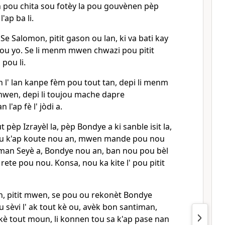
n pou chita sou fotèy la pou gouvènen pèp
'ap ba li.
 Se Salomon, pitit gason ou lan, ki va bati kay
ou yo. Se li menm mwen chwazi pou pitit
pou li.
l' lan kanpe fèm pou tout tan, depi li menm
mwen, depi li toujou mache dapre
'ap fè l' jòdi a.
 pèp Izrayèl la, pèp Bondye a ki sanble isit la,
u k'ap koute nou an, mwen mande pou nou
an Seyè a, Bondye nou an, ban nou pou bèl
rete pou nou. Konsa, nou ka kite l' pou pitit
 pitit mwen, se pou ou rekonèt Bondye
u sèvi l' ak tout kè ou, avèk bon santiman,
kè tout moun, li konnen tou sa k'ap pase nan