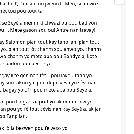
hache l', l'ap kite ou jwenn li. Men, si ou vire
u nèt tou pou tout tan.
 se Seyè a menm ki chwazi ou pou bati yon
u li. Mete gason sou ou! Antre nan travay!
ay Salomon plan tout kay tanp lan, plan tout
yo, plan tout lòt chanm sou anwo yo, chanm
gwo chanm yo mete apa pou Bondye a, kote
de padon pou peche yo.
bagay li te gen nan tèt li pou lakou tanp yo,
ay sou lakou yo, pou depo veso yo sèvi nan
o bagay yo ofri pou mete apa pou Seyè a.
 jan pou li òganize prèt yo ak moun Levi yo
jan pou yo fè tout sèvis nan kay Seyè a, ak jan
so Tanp lan.
 ak lò la bezwen pou fè veso yo,