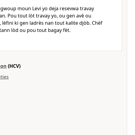
 gwoup moun Levi yo deja resevwa travay
an. Pou tout lòt travay yo, ou gen avè ou
, lèfini ki gen ladrès nan tout kalite djòb. Chèf
 tann lòd ou pou tout bagay fèt.
ion
(HCV)
ties