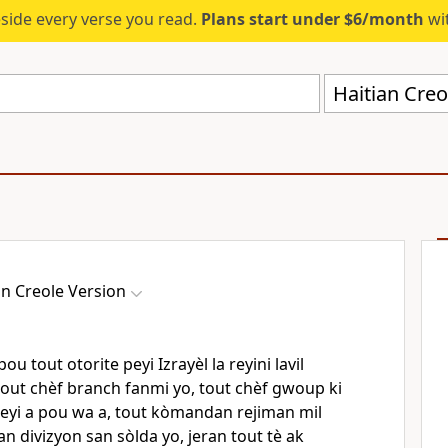
eside every verse you read.
Plans start under $6/month
wit
Haitian Creo
an Creole Version
u tout otorite peyi Izrayèl la reyini lavil
tout chèf branch fanmi yo, tout chèf gwoup ki
peyi a pou wa a, tout kòmandan rejiman mil
 divizyon san sòlda yo, jeran tout tè ak