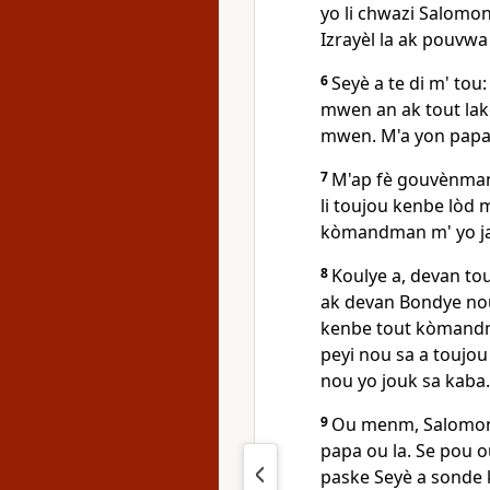
yo li chwazi Salomo
Izrayèl la ak pouvwa l
6
Seyè a te di m' tou:
mwen an ak tout lak
mwen. M'a yon papa 
7
M'ap fè gouvènman 
li toujou kenbe lòd 
kòmandman m' yo jan l
8
Koulye a, devan tout
ak devan Bondye no
kenbe tout kòmandm
peyi nou sa a toujou 
nou yo jouk sa kaba.
9
Ou menm, Salomon,
papa ou la. Se pou o
paske Seyè a sonde 