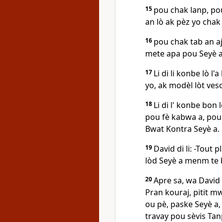
15
pou chak lanp, po
an lò ak pèz yo chak
16
pou chak tab an a
mete apa pou Seyè a
17
Li di li konbe lò 
yo, ak modèl lòt ves
18
Li di l' konbe bon 
pou fè kabwa a, pou 
Bwat Kontra Seyè a.
19
David di li: -Tout 
lòd Seyè a menm te b
20
Apre sa, wa David 
Pran kouraj, pitit m
ou pè, paske Seyè a
travay pou sèvis Tanp