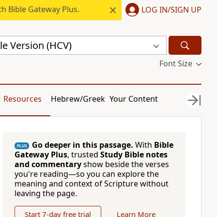
h Bible Gateway Plus.
LOG IN/SIGN UP
le Version (HCV)
Font Size
Resources
Hebrew/Greek
Your Content
Go deeper in this passage.
With
Bible
PLUS
Gateway Plus
, trusted
Study Bible notes
and commentary
show beside the verses
you're reading—so you can explore the
meaning and context of Scripture without
leaving the page.
Start 7-day free trial
Learn More