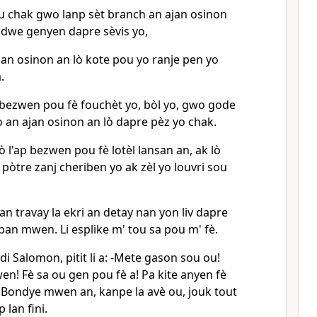
u chak gwo lanp sèt branch an ajan osinon
 dwe genyen dapre sèvis yo,
jan osinon an lò kote pou yo ranje pen yo
.
l'a bezwen pou fè fouchèt yo, bòl yo, gwo gode
o an ajan osinon an lò dapre pèz yo chak.
lò l'ap bezwen pou fè lotèl lansan an, ak lò
pòtre zanj cheriben yo ak zèl yo louvri sou
plan travay la ekri an detay nan yon liv dapre
an mwen. Li esplike m' tou sa pou m' fè.
di Salomon, pitit li a: -Mete gason sou ou!
wen! Fè sa ou gen pou fè a! Pa kite anyen fè
, Bondye mwen an, kanpe la avè ou, jouk tout
 lan fini.