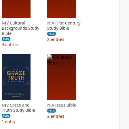
NIV Cultural
NIV First-Century
Backgrounds Study
Study Bible
Bible
PLUS
2
entries
PLUS
4
entries
NIV Grace and
NIV Jesus Bible
Truth Study Bible
PLUS
2
entries
PLUS
1
entry