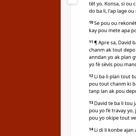
tèt yo. Konsa, si ou c
do ba li, l'ap lage o
10
Se pou ou rekonèt
kay pou mete apa po
11
¶ Apre sa, David b
chanm ak tout depo 
anndan yo ak plan 
yo fè sèvis pou man
12
Li ba li plan tout 
pou tout chanm ki b
tanp lan ak pou dep
13
David te ba li tou
pou yo fè travay yo, 
pou yo okipe tout ve
14
Li di li konbe ajan