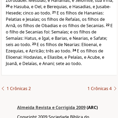
Zorobabel: Mesulão, e Hananias, e Selomite, sua irmã,
20
e Hasuba, e Oel, e Berequias, e Hasadias, e Jusabe-
Hesede; cinco ao todo.
21
E os filhos de Hananias:
Pelatias e Jesaías; os filhos de Refaías, os filhos de
Arnã, os filhos de Obadias e os filhos de Secanias.
22
E
o filho de Secanias foi: Semaías; e os filhos de
Semaías: Hatus, e Igal, e Barias, e Nearias, e Safate;
seis ao todo.
23
E os filhos de Nearias: Elioenai, e
Ezequias, e Azricão; três ao todo.
24
E os filhos de
Elioenai: Hodavias, e Eliasibe, e Pelaías, e Acube, e
Joanã, e Delaías, e Anani; sete ao todo.
1 Crônicas 2
1 Crônicas 4
Almeida Revista e Corrigida 2009
(ARC)
Copyright 2009 Sociedade Bíblica do