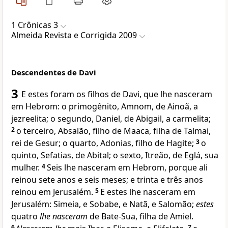
1 Crônicas 3
Almeida Revista e Corrigida 2009
Descendentes de Davi
3
E estes foram os filhos de Davi, que lhe nasceram
em Hebrom: o primogênito, Amnom, de Ainoã, a
jezreelita; o segundo, Daniel, de Abigail, a carmelita;
2
o terceiro, Absalão, filho de Maaca, filha de Talmai,
rei de Gesur; o quarto, Adonias, filho de Hagite;
3
o
quinto, Sefatias, de Abital; o sexto, Itreão, de Eglá, sua
mulher.
4
Seis lhe nasceram em Hebrom, porque ali
reinou sete anos e seis meses; e trinta e três anos
reinou em Jerusalém.
5
E estes lhe nasceram em
Jerusalém: Simeia, e Sobabe, e Natã, e Salomão;
estes
quatro
lhe nasceram
de Bate-Sua, filha de Amiel.
6
7