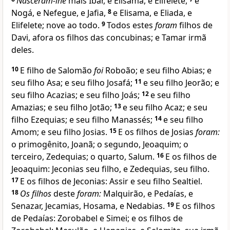
Nasceram-lhe
mais Ibar, e Elisama, e Elifelete,
e
Nogá, e Nefegue, e Jafia,
8
e Elisama, e Eliada, e
Elifelete; nove ao todo.
9
Todos estes
foram
filhos de
Davi, afora os filhos das concubinas; e Tamar irmã
deles.
10
E filho de Salomão
foi
Roboão; e seu filho Abias; e
seu filho Asa; e seu filho Josafá;
11
e seu filho Jeorão; e
seu filho Acazias; e seu filho Joás;
12
e seu filho
Amazias; e seu filho Jotão;
13
e seu filho Acaz; e seu
filho Ezequias; e seu filho Manassés;
14
e seu filho
Amom; e seu filho Josias.
15
E os filhos de Josias
foram:
o primogênito, Joanã; o segundo, Jeoaquim; o
terceiro, Zedequias; o quarto, Salum.
16
E os filhos de
Jeoaquim: Jeconias seu filho, e Zedequias, seu filho.
17
E os filhos de Jeconias: Assir e seu filho Sealtiel.
18
Os filhos
deste
foram:
Malquirão, e Pedaías, e
Senazar, Jecamias, Hosama, e Nedabias.
19
E os filhos
de Pedaías: Zorobabel e Simei; e os filhos de