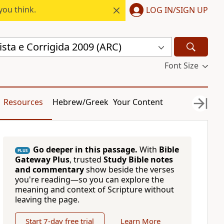
you think.
LOG IN/SIGN UP
sta e Corrigida 2009 (ARC)
Font Size
Resources
Hebrew/Greek
Your Content
Go deeper in this passage.
With
Bible
PLUS
Gateway Plus
, trusted
Study Bible notes
and commentary
show beside the verses
you're reading—so you can explore the
meaning and context of Scripture without
leaving the page.
Start 7-day free trial
Learn More