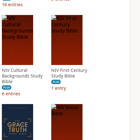
16
entries
NIV Cultural
NIV First-Century
Backgrounds Study
Study Bible
Bible
PLUS
1
entry
PLUS
6
entries