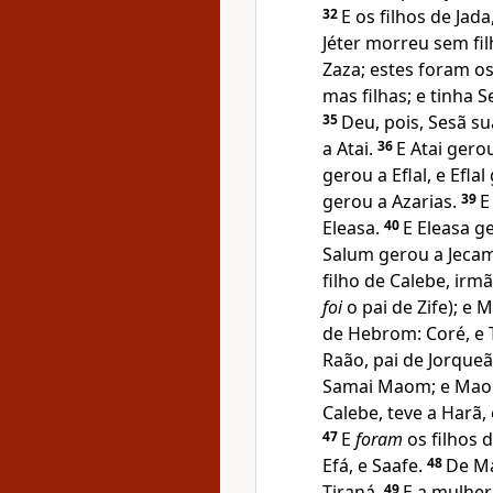
32
E os filhos de Jad
Jéter morreu sem fi
Zaza; estes foram os
mas filhas; e tinha 
35
Deu, pois, Sesã su
a Atai.
36
E Atai gero
gerou a Eflal, e Efl
gerou a Azarias.
39
E
Eleasa.
40
E Eleasa g
Salum gerou a Jecam
filho de Calebe, irm
foi
o pai de Zife); e
de Hebrom: Coré, e
Raão, pai de Jorque
Samai Maom; e Ma
Calebe, teve a Harã,
47
E
foram
os filhos d
Efá, e Saafe.
48
De Ma
Tiraná.
49
E a mulher