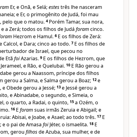
oram
Er, e Onã, e Selá;
estes
três lhe nasceram
naneia; e Er, o primogênito de Judá, foi mau
, pelo que o matou.
4
Porém Tamar, sua nora,
 e a Zerá; todos os filhos de Judá
foram
cinco.
foram
Hezrom e Hamul.
6
E os filhos de Zerá:
 e Calcol, e Dara; cinco ao todo.
7
E os filhos de
perturbador de Israel, que pecou no
 de Etã
foi
Azarias.
9
E os filhos de Hezrom, que
Jerameel, e Rão, e Quelubai.
10
E Rão gerou a
abe gerou a Naassom, príncipe dos filhos
 gerou a Salma, e Salma gerou a Boaz;
12
e
 e Obede gerou a Jessé;
13
e Jessé gerou a
ito, e Abinadabe, o segundo, e Simeia, o
l, o quarto, a Radai, o quinto,
15
a Ozém, o
timo.
16
E
foram
suas irmãs Zeruia e Abigail; e
ruia: Abisai, e Joabe, e Asael; ao todo três.
17
E
a; e o pai de Amasa
foi
Jéter, o ismaelita.
18
E
zrom, gerou
filhos
de Azuba, sua mulher, e de