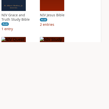
NIV Grace and
NIV Jesus Bible
Truth Study Bible
PLUS
2
entries
PLUS
1
entry
NIV Quest Study
NIV Study Bible
Bible Notes
Notes, Fully
Revised Edition
PLUS
8
entries
PLUS
12
entries