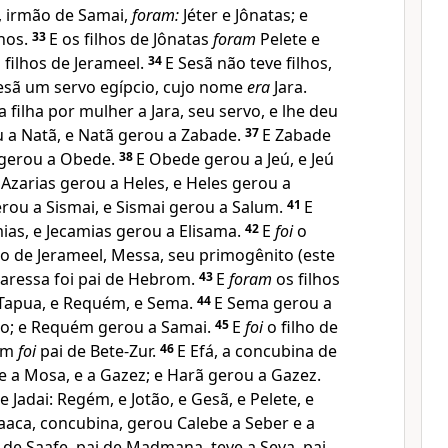
a, irmão de Samai,
foram:
Jéter e Jônatas; e
lhos.
33
E os filhos de Jônatas
foram
Pelete e
 filhos de Jerameel.
34
E Sesã não teve filhos,
Sesã um servo egípcio, cujo nome
era
Jara.
a filha por mulher a Jara, seu servo, e lhe deu
u a Natã, e Natã gerou a Zabade.
37
E Zabade
al gerou a Obede.
38
E Obede gerou a Jeú, e Jeú
 Azarias gerou a Heles, e Heles gerou a
erou a Sismai, e Sismai gerou a Salum.
41
E
ias, e Jecamias gerou a Elisama.
42
E
foi
o
ão de Jerameel, Messa, seu primogênito (este
 Maressa foi pai de Hebrom.
43
E
foram
os filhos
 Tapua, e Requém, e Sema.
44
E Sema gerou a
ão; e Requém gerou a Samai.
45
E
foi
o filho de
om
foi
pai de Bete-Zur.
46
E Efá, a concubina de
 e a Mosa, e a Gazez; e Harã gerou a Gazez.
e Jadai: Regém, e Jotão, e Gesã, e Pelete, e
aca, concubina, gerou Calebe a Seber e a
 de Saafe, pai de Madmana, teve a Seva, pai