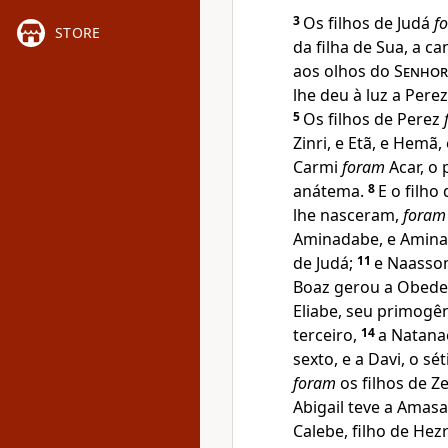
3
Os filhos de Judá
f
STORE
da filha de Sua, a ca
aos olhos do
Senhor
lhe deu à luz a Perez
5
Os filhos de Perez
Zinri, e Etã, e Hemã,
Carmi
foram
Acar, o 
anátema.
8
E o filho
lhe nasceram,
foram
Aminadabe, e Aminad
de Judá;
11
e Naassom
Boaz gerou a Obede,
Eliabe, seu primogên
terceiro,
14
a Natanae
sexto, e a Davi, o sé
foram
os filhos de Ze
Abigail teve a Amas
Calebe, filho de He