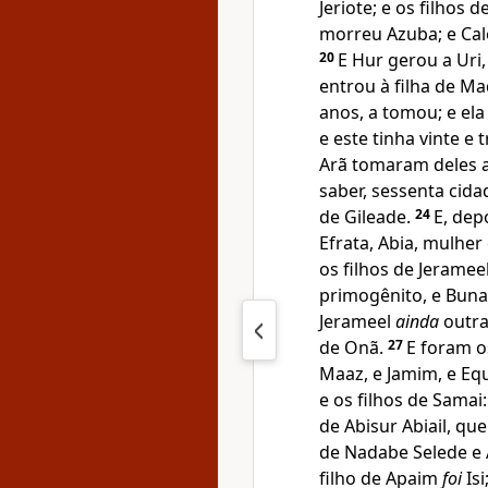
Jeriote; e os filhos 
morreu Azuba; e Cale
20
E Hur gerou a Uri,
entrou à filha de Maq
anos, a tomou; e ela
e este tinha vinte e 
Arã tomaram deles as
saber, sessenta cida
de Gileade.
24
E, dep
Efrata, Abia, mulher
os filhos de Jerame
primogênito, e Bun
Jerameel
ainda
outra
de Onã.
27
E foram o
Maaz, e Jamim, e Eq
e os filhos de Samai
de Abisur Abiail, qu
de Nadabe Selede e 
filho de Apaim
foi
Isi