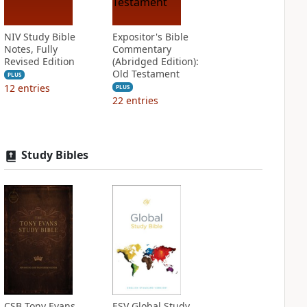
NIV Study Bible
Expositor's Bible
Notes, Fully
Commentary
Revised Edition
(Abridged Edition):
Old Testament
PLUS
12
entries
PLUS
22
entries
Study Bibles
CSB Tony Evans
ESV Global Study