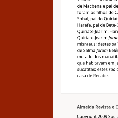
de Macbena e pai de
foram os filhos de C
Sobal, pai do Quiria
Harefe, pai de Bete-
Quiriate-Jearim: Ha
Quiriate-Jearim
fora
misraeus; destes sa
de Salma
foram
Belém
metade dos manatit
que habitavam em J
sucatitas; estes
são
o
casa de Recabe.
Almeida Revista e C
Copyright 2009 Socie