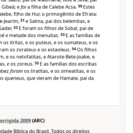
 Gibeá; e
foi
a filha de Calebe Acsa.
50
Estes
alebe, filho de Hur, o primogênito de Efrata:
te-Jearim,
51
e Salma, pai dos belemitas, e
Gader.
52
E foram os filhos de Sobal, pai de
roé
e
metade dos menuítas.
53
E as famílias de
m
os itritas, e os puteus, e os sumateus, e os
íram os zorateus e os estaoleus.
54
Os filhos
, e os netofatitas, e Atarote-Bete-Joabe, e
as,
e
os zoreus.
55
E as famílias dos escribas
abez
foram
os tiratitas, e os simeatitas, e os
s queneus, que vieram de Hamate, pai da
orrigida 2009
(ARC)
dade Bíblica do Brasil. Todos os direitos