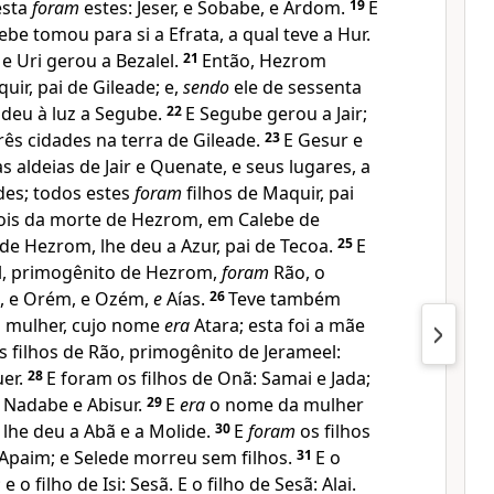
desta
foram
estes: Jeser, e Sobabe, e Ardom.
19
E
be tomou para si a Efrata, a qual teve a Hur.
 e Uri gerou a Bezalel.
21
Então, Hezrom
uir, pai de Gileade; e,
sendo
ele de sessenta
 deu à luz a Segube.
22
E Segube gerou a Jair;
três cidades na terra de Gileade.
23
E Gesur e
 aldeias de Jair e Quenate, e seus lugares, a
des; todos estes
foram
filhos de Maquir, pai
ois da morte de Hezrom, em Calebe de
 de Hezrom, lhe deu a Azur, pai de Tecoa.
25
E
el, primogênito de Hezrom,
foram
Rão, o
a, e Orém, e Ozém,
e
Aías.
26
Teve também
 mulher, cujo nome
era
Atara; esta foi a mãe
s filhos de Rão, primogênito de Jerameel:
uer.
28
E foram os filhos de Onã: Samai e Jada;
: Nadabe e Abisur.
29
E
era
o nome da mulher
e lhe deu a Abã e a Molide.
30
E
foram
os filhos
Apaim; e Selede morreu sem filhos.
31
E o
; e o filho de Isi: Sesã. E o filho de Sesã: Alai.