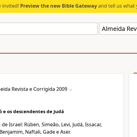
 invited!
Preview the new Bible Gateway
and tell us what 
Almeida Revi
eida Revista e Corrigida 2009
có e os descendentes de Judá
 de Israel: Rúben, Simeão, Levi, Judá, Issacar,
 Benjamim, Naftali, Gade e Aser.