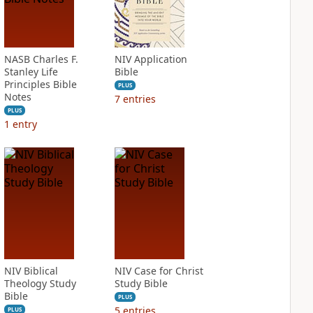
NASB Charles F.
NIV Application
Stanley Life
Bible
Principles Bible
PLUS
Notes
7
entries
PLUS
1
entry
NIV Biblical
NIV Case for Christ
Theology Study
Study Bible
Bible
PLUS
5
entries
PLUS