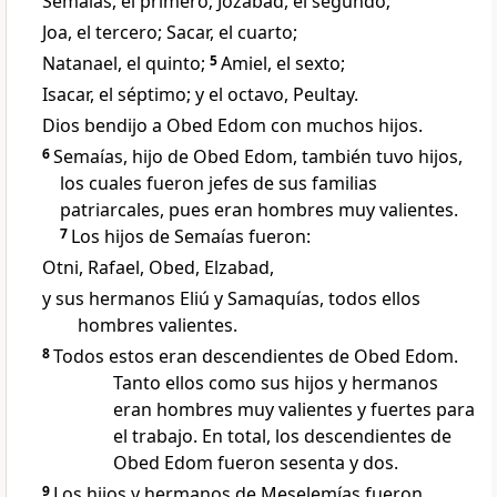
Semaías, el primero; Jozabad, el segundo;
Joa, el tercero; Sacar, el cuarto;
Natanael, el quinto;
5
Amiel, el sexto;
Isacar, el séptimo; y el octavo, Peultay.
Dios bendijo a Obed Edom con muchos hijos.
6
Semaías, hijo de Obed Edom, también tuvo hijos,
los cuales fueron jefes de sus familias
patriarcales, pues eran hombres muy valientes.
7
Los hijos de Semaías fueron:
Otni, Rafael, Obed, Elzabad,
y sus hermanos Eliú y Samaquías, todos ellos
hombres valientes.
8
Todos estos eran descendientes de Obed Edom.
Tanto ellos como sus hijos y hermanos
eran hombres muy valientes y fuertes para
el trabajo. En total, los descendientes de
Obed Edom fueron sesenta y dos.
9
Los hijos y hermanos de Meselemías fueron