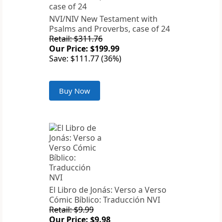
NVI/NIV New Testament with
Psalms and Proverbs, case of 24
Retail: $311.76
Our Price: $199.99
Save: $111.77 (36%)
Buy Now
El Libro de Jonás: Verso a Verso
Cómic Bíblico: Traducción NVI
Retail: $9.99
Our Price: $9.98