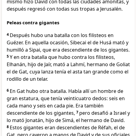
mismo hizo David con todas las ciudades amonitas, y
después regresó con todas sus tropas a Jerusalén.
Peleas contra gigantes
4
Después hubo una batalla con los filisteos en
Guézer. En aquella ocasión, Sibecai el de Husá mató y
humilló a Sipai, que era descendiente de los gigantes.
5
Y en otra batalla que hubo contra los filisteos,
Elhanán, hijo de Jaír, mató a Lahmí, hermano de Goliat
el de Gat, cuya lanza tenía el asta tan grande como el
rodillo de un telar.
6
En Gat hubo otra batalla. Había allí un hombre de
gran estatura, que tenía veinticuatro dedos: seis en
cada mano y seis en cada pie. Era también
descendiente de los gigantes,
7
pero desafió a Israel y
lo mató Jonatán, hijo de Simá, el hermano de David.
8
Estos gigantes eran descendientes de Réfah, el de
Gat, pero cayeron a manos de David y de sus oficiales.