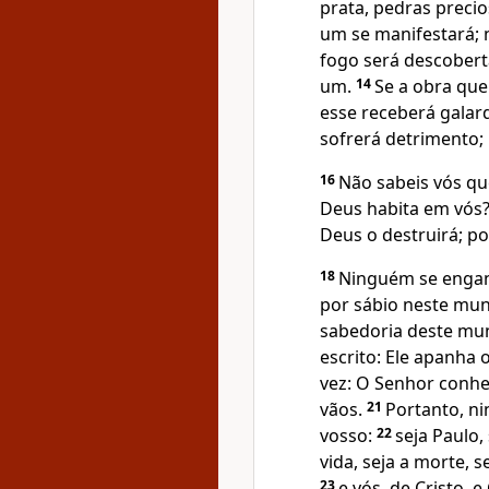
prata, pedras precio
um se manifestará; n
fogo será descoberta
um.
14
Se a obra que
esse receberá galar
sofrerá detrimento; 
16
Não sabeis vós qu
Deus habita em vós
Deus o destruirá; po
18
Ninguém se engan
por sábio neste mun
sabedoria deste mun
escrito: Ele apanha 
vez: O Senhor conhe
vãos.
21
Portanto, n
vosso:
22
seja Paulo,
vida, seja a morte, s
23
e vós, de Cristo, e