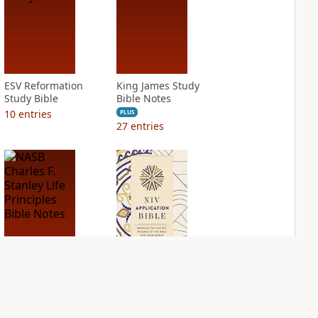
ESV Reformation
King James Study
Study Bible
Bible Notes
10
entries
PLUS
27
entries
NASB Charles F.
NIV Application
Stanley Life
Bible
Principles Bible
PLUS
Notes
11
entries