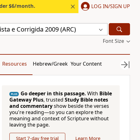
nder $6/month.
LOG IN/SIGN UP
sta e Corrigida 2009 (ARC)
Font Size
Resources
Hebrew/Greek
Your Content
Go deeper in this passage.
With
Bible
PLUS
Gateway Plus
, trusted
Study Bible notes
and commentary
show beside the verses
you're reading—so you can explore the
meaning and context of Scripture without
leaving the page.
Start 7-day free trial
Learn More