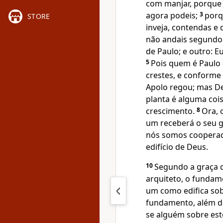
com manjar, porqu
agora podeis;
3
porq
STORE
inveja, contendas e 
não andais segund
de Paulo; e outro: E
5
Pois quem é Paulo 
crestes, e conforme
Apolo regou; mas D
planta é alguma coi
crescimento.
8
Ora, 
um receberá o seu g
nós somos cooperad
edifício de Deus.
10
Segundo a graça d
arquiteto, o fundame
um como edifica sob
fundamento, além 
se alguém sobre est