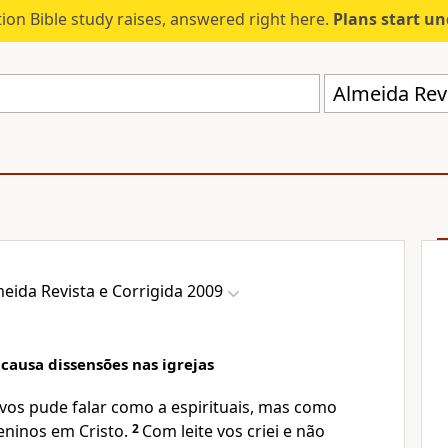
ion Bible study raises, answered right here.
Plans start u
Almeida Revi
eida Revista e Corrigida 2009
causa dissensões nas igrejas
 vos pude falar como a espirituais, mas como
eninos em Cristo.
2
Com leite vos criei e não