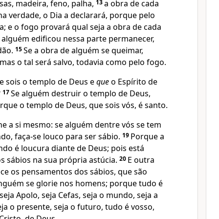
sas, madeira, feno, palha,
13
a obra de cada
a verdade, o Dia a declarará, porque pelo
; e o fogo provará qual seja a obra de cada
 alguém edificou nessa parte permanecer,
dão.
15
Se a obra de alguém se queimar,
mas o tal será salvo, todavia como pelo fogo.
e sois o templo de Deus e
que
o Espírito de
?
17
Se alguém destruir o templo de Deus,
rque o templo de Deus, que sois vós, é santo.
e a si mesmo: se alguém dentre vós se tem
do, faça-se louco para ser sábio.
19
Porque a
do é loucura diante de Deus; pois está
os sábios na sua própria astúcia.
20
E outra
ce os pensamentos dos sábios, que são
inguém se glorie nos homens; porque tudo é
 seja Apolo, seja Cefas, seja o mundo, seja a
eja o presente, seja o futuro, tudo é vosso,
 Cristo, de Deus.