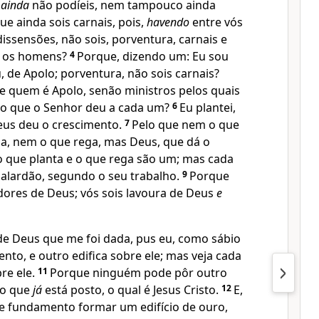
e
ainda
não podíeis, nem tampouco ainda
ue ainda sois carnais, pois,
havendo
entre vós
dissensões, não sois, porventura, carnais e
o os homens?
4
Porque, dizendo um: Eu sou
u, de Apolo; porventura, não sois carnais?
e quem é Apolo, senão ministros pelos quais
 o que o Senhor deu a cada um?
6
Eu plantei,
eus deu o crescimento.
7
Pelo que nem o que
sa, nem o que rega, mas Deus, que dá o
o que planta e o que rega são um; mas cada
alardão, segundo o seu trabalho.
9
Porque
ores de Deus; vós sois lavoura de Deus
e
e Deus que me foi dada, pus eu, como sábio
nto, e outro edifica sobre ele; mas veja cada
re ele.
11
Porque ninguém pode pôr outro
do que
já
está posto, o qual é Jesus Cristo.
12
E,
e fundamento formar um edifício de ouro,