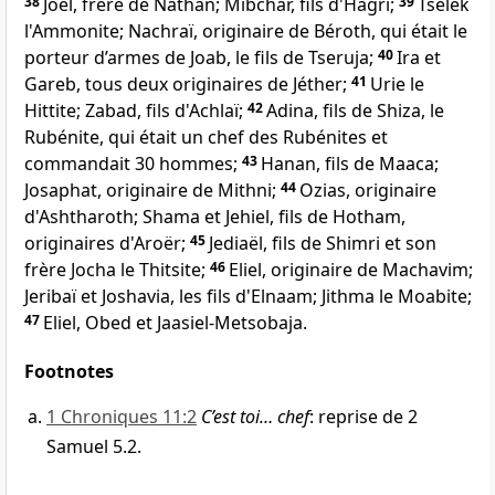
38
Joël, frère de Nathan; Mibchar, fils d'Hagri;
39
Tsélek
l'Ammonite; Nachraï, originaire de Béroth, qui était le
porteur d’armes de Joab, le fils de Tseruja;
40
Ira et
Gareb, tous deux originaires de Jéther;
41
Urie le
Hittite; Zabad, fils d'Achlaï;
42
Adina, fils de Shiza, le
Rubénite, qui était un chef des Rubénites et
commandait 30 hommes;
43
Hanan, fils de Maaca;
Josaphat, originaire de Mithni;
44
Ozias, originaire
d'Ashtharoth; Shama et Jehiel, fils de Hotham,
originaires d'Aroër;
45
Jediaël, fils de Shimri et son
frère Jocha le Thitsite;
46
Eliel, originaire de Machavim;
Jeribaï et Joshavia, les fils d'Elnaam; Jithma le Moabite;
47
Eliel, Obed et Jaasiel-Metsobaja.
Footnotes
1 Chroniques 11:2
C’est toi… chef
: reprise de 2
Samuel 5.2.