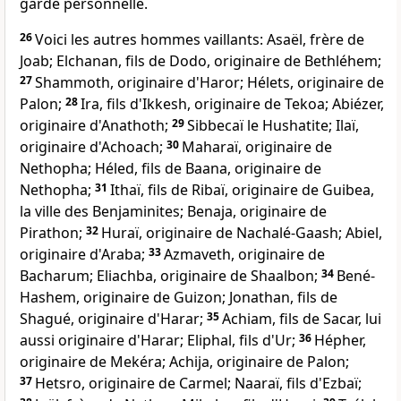
garde personnelle.
26
Voici les autres hommes vaillants: Asaël, frère de
Joab; Elchanan, fils de Dodo, originaire de Bethléhem;
27
Shammoth, originaire d'Haror; Hélets, originaire de
Palon;
28
Ira, fils d'Ikkesh, originaire de Tekoa; Abiézer,
originaire d'Anathoth;
29
Sibbecaï le Hushatite; Ilaï,
originaire d'Achoach;
30
Maharaï, originaire de
Nethopha; Héled, fils de Baana, originaire de
Nethopha;
31
Ithaï, fils de Ribaï, originaire de Guibea,
la ville des Benjaminites; Benaja, originaire de
Pirathon;
32
Huraï, originaire de Nachalé-Gaash; Abiel,
originaire d'Araba;
33
Azmaveth, originaire de
Bacharum; Eliachba, originaire de Shaalbon;
34
Bené-
Hashem, originaire de Guizon; Jonathan, fils de
Shagué, originaire d'Harar;
35
Achiam, fils de Sacar, lui
aussi originaire d'Harar; Eliphal, fils d'Ur;
36
Hépher,
originaire de Mekéra; Achija, originaire de Palon;
37
Hetsro, originaire de Carmel; Naaraï, fils d'Ezbaï;