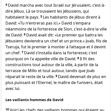
4
David marcha avec tout Israël sur Jérusalem, c’est-à-
dire Jébus. Là se trouvaient les Jébusiens, qui
habitaient le pays.
5
Les habitants de Jébus dirent à
David: «Tu n'entreras pas ici.» David s'empara
néanmoins de la forteresse de Sion, c'est-à-dire la ville
de David.
6
David avait dit: «Le premier qui battra les
Jébusiens deviendra un chef et un prince.» Joab, fils de
Tseruja, fut le premier à monter à l’attaque et il devint
un chef.
7
David s’installa dans la forteresse; c'est
pourquoi on l'a appelée ville de David.
8
Il fit des
constructions tout autour de la ville, à partir de la
terrasse de Millo et tout autour, tandis que Joab
réparait le reste de la ville.
9
David devenait de plus en
plus puissant et l'Eternel, le maître de l’univers, était
avec lui.
Les vaillants hommes de David
10
Voici les chefs des vaillants hommes qui étaient au