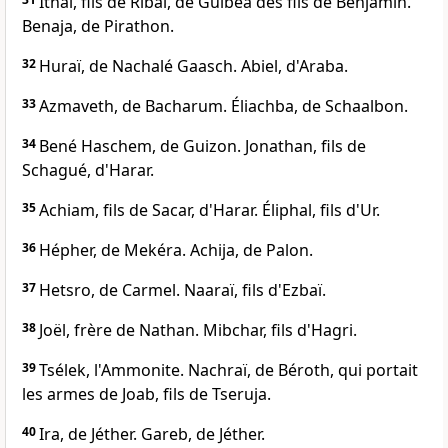
Ithaï, fils de Ribaï, de Guibea des fils de Benjamin.
Benaja, de Pirathon.
32
Huraï, de Nachalé Gaasch. Abiel, d'Araba.
33
Azmaveth, de Bacharum. Éliachba, de Schaalbon.
34
Bené Haschem, de Guizon. Jonathan, fils de
Schagué, d'Harar.
35
Achiam, fils de Sacar, d'Harar. Éliphal, fils d'Ur.
36
Hépher, de Mekéra. Achija, de Palon.
37
Hetsro, de Carmel. Naaraï, fils d'Ezbaï.
38
Joël, frère de Nathan. Mibchar, fils d'Hagri.
39
Tsélek, l'Ammonite. Nachraï, de Béroth, qui portait
les armes de Joab, fils de Tseruja.
40
Ira, de Jéther. Gareb, de Jéther.