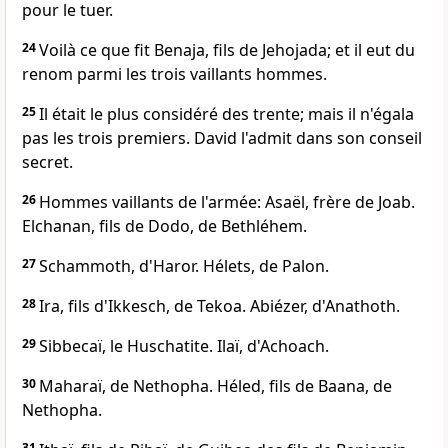
pour le tuer.
24
Voilà ce que fit Benaja, fils de Jehojada; et il eut du
renom parmi les trois vaillants hommes.
25
Il était le plus considéré des trente; mais il n'égala
pas les trois premiers. David l'admit dans son conseil
secret.
26
Hommes vaillants de l'armée: Asaël, frère de Joab.
Elchanan, fils de Dodo, de Bethléhem.
27
Schammoth, d'Haror. Hélets, de Palon.
28
Ira, fils d'Ikkesch, de Tekoa. Abiézer, d'Anathoth.
29
Sibbecaï, le Huschatite. Ilaï, d'Achoach.
30
Maharaï, de Nethopha. Héled, fils de Baana, de
Nethopha.
31