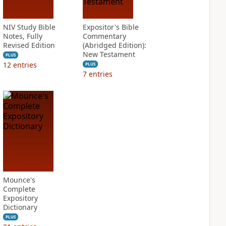
NIV Study Bible
Expositor's Bible
Notes, Fully
Commentary
Revised Edition
(Abridged Edition):
New Testament
PLUS
12
entries
PLUS
7
entries
Mounce's
Complete
Expository
Dictionary
PLUS