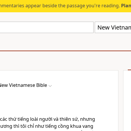
mmentaries appear beside the passage you're reading.
Plan
New Vietnam
New Vietnamese Bible
các thứ tiếng loài người và thiên sứ, nhưng
hương thì tôi chỉ như tiếng cồng khua vang