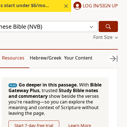
s start under $6/month.
Start free.
LOG IN/SIGN UP
ese Bible (NVB)
Font Size
Resources
Hebrew/Greek
Your Content
Go deeper in this passage.
With
Bible
PLUS
Gateway Plus
, trusted
Study Bible notes
and commentary
show beside the verses
you're reading—so you can explore the
meaning and context of Scripture without
leaving the page.
Start 7-day free trial
Learn More