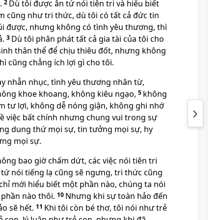
i.
2
Dù tôi được ân tứ nói tiên tri và hiểu biết
 cũng như tri thức, dù tôi có tất cả đức tin
úi được, nhưng không có tình yêu thương, thì
ả.
3
Dù tôi phân phát tất cả gia tài của tôi cho
sinh thân thể để chịu thiêu đốt, nhưng không
ì cũng chẳng ích lợi gì cho tôi.
y nhẫn nhục, tình yêu thương nhân từ,
hông khoe khoang, không kiêu ngạo,
5
không
m tư lợi, không dễ nóng giận, không ghi nhớ
ề việc bất chính nhưng chung vui trong sự
ng dung thứ mọi sự, tin tưởng mọi sự, hy
ựng mọi sự.
ng bao giờ chấm dứt, các việc nói tiên tri
 tứ nói tiếng lạ cũng sẽ ngưng, tri thức cũng
 chỉ mới hiểu biết một phần nào, chúng ta nói
t phần nào thôi.
10
Nhưng khi sự toàn hảo đến
ảo sẽ hết.
11
Khi tôi còn bé thơ, tôi nói như trẻ
ẻ con, lý luận như trẻ con, nhưng khi đã