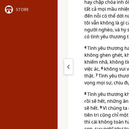
hay chập chỏa inh ỏ
tất cả mọi mầu nhiệm
STORE
đến nỗi có thể dời n
tôi vẫn không là gì c
người nghèo, và hy 
có tình yêu thương th
4
Tình yêu thương ha
không ghen ghét, k
khiếm nhã, không tì
việc ác,
6
không vui v
thật.
7
Tình yêu thươ
vọng mọi sự, chịu đ
8
Tình yêu thương khô
rồi sẽ hết, những ân
sẽ hết.
9
Vì chúng ta
tiên tri cũng chỉ mộ
thì cái không toàn h
con, suy nghĩ như tr