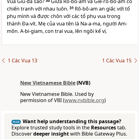
Vua Giu-đa sao?
30
Giữa Rô-bô-am và Giê-rô-bô-am có
chiến tranh với nhau luôn.
31
Rô-bô-am an giấc với tổ
phụ mình và được chôn với các tổ phụ vua trong
thành Đa-vít. Mẹ của vua tên là Na-a-ma, người Am-
môn. A-bi-giam, con trai vua, lên ngôi kế vị.
1 Các Vua 13
1 Các Vua 15
New Vietnamese Bible
(NVB)
New Vietnamese Bible. Used by
permission of VBI (
www.nvbible.org
)
Want help understanding this passage?
PLUS
Explore trusted study tools in the
Resources
tab.
Discover
deeper insight
with Bible Gateway Plus.