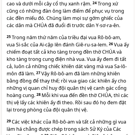
cao và dưới mỗi cây cổ thụ xanh rậm.
24
Trong xứ
cũng có những đàn ông làm điếm để phục vụ trong
các đền miếu đó. Chúng làm mọi sự gớm ghiếc của
các dân mà
CHÚA
đã đuổi đi trước dân Y-sơ-ra-ên.
25
Trong năm thứ năm của triều đại vua Rô-bô-am,
vua Si-sắc của Ai-cập lên đánh Giê-ru-sa-lem.
26
Vua ấy
chiếm đoạt tất cả kho tàng trong đền thờ
CHÚA
và
kho tàng trong cung điện nhà vua. Vua ấy đem đi tất
cả, luôn cả những chiếc khiên dát vàng mà vua Sa-lô-
môn đã làm.
27
Vậy Rô-bô-am đã làm những khiên
bằng đồng để thay thế; rồi vua giao các khiên ấy cho
những vị quan chỉ huy đội quân thị vệ canh gác cổng
hoàng cung.
28
Mỗi khi vua đến đền thờ
CHÚA
, thì các
thị vệ lấy các khiên ấy đi theo. Rồi sau đó họ đem đặt
lại trong phòng của đội quân thị vệ.
29
Các việc khác của Rô-bô-am và tất cả những gì vua
làm há chẳng được chép trong sách Sử Ký của Các