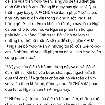
để làm vua trên Y-sơ-ra-ên, là người sẽ tiêu diệt gia
đình Giê-rô-bô-am. Chẳng lẽ ngay bây giờ sao? Quả
thật, ngay bây giờ.
15
CHÚA
sẽ đánh phạt Y-sơ-ra-ên,
như cây sậy bị dập vùi trong giòng nước. Ngài sẽ
bứng gốc Y-sơ-ra-ên ra khỏi xứ tốt đẹp này, là xứ Ngài
đã ban cho tổ phụ họ, và Ngài sẽ phân tán họ qua
phía bên kia sông Ơ-phơ-rát. Bởi vì họ đã làm ra
những trụ thờ nữ thần A-sê-ra, để chọc giận
CHÚA
.
16
Ngài sẽ bỏ Y-sơ-ra-ên vì những tội lỗi của Giê-rô-bô-
am, là những tội vua đã phạm và đã xui cho Y-sơ-ra-ên
cùng phạm nữa.”
17
Vậy vợ của Giê-rô-bô-am đứng dậy và đi về. Bà về
đến Tiệt-sa. Khi bà vừa bước chân qua ngạch cửa thì
đứa trẻ chết.
18
Người ta chôn cất nó và toàn dân Y-
sơ-ra-ên than khóc nó, đúng y như lời
CHÚA
đã phán
qua tôi tớ Ngài là tiên tri A-hi-gia vậy.
19
Những việc khác của Giê-rô-bô-am làm, những cuộc
chiến vua tham dự, những đường lối vua trị vì, đều