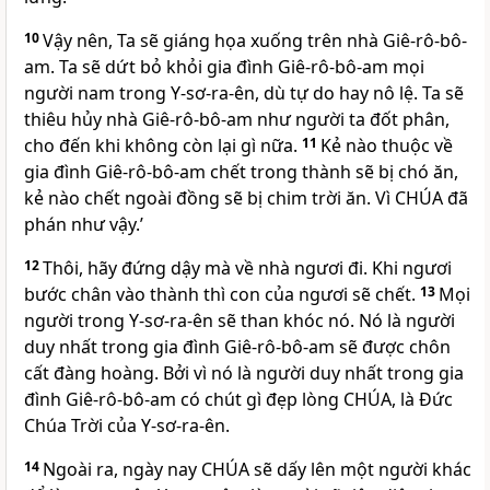
10
Vậy nên, Ta sẽ giáng họa xuống trên nhà Giê-rô-bô-
am. Ta sẽ dứt bỏ khỏi gia đình Giê-rô-bô-am mọi
người nam trong Y-sơ-ra-ên, dù tự do hay nô lệ. Ta sẽ
thiêu hủy nhà Giê-rô-bô-am như người ta đốt phân,
cho đến khi không còn lại gì nữa.
11
Kẻ nào thuộc về
gia đình Giê-rô-bô-am chết trong thành sẽ bị chó ăn,
kẻ nào chết ngoài đồng sẽ bị chim trời ăn. Vì
CHÚA
đã
phán như vậy.’
12
Thôi, hãy đứng dậy mà về nhà ngươi đi. Khi ngươi
bước chân vào thành thì con của ngươi sẽ chết.
13
Mọi
người trong Y-sơ-ra-ên sẽ than khóc nó. Nó là người
duy nhất trong gia đình Giê-rô-bô-am sẽ được chôn
cất đàng hoàng. Bởi vì nó là người duy nhất trong gia
đình Giê-rô-bô-am có chút gì đẹp lòng
CHÚA
, là Đức
Chúa Trời của Y-sơ-ra-ên.
14
Ngoài ra, ngày nay
CHÚA
sẽ dấy lên một người khác