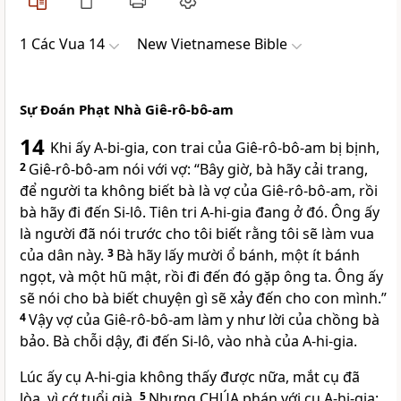
1 Các Vua 14
New Vietnamese Bible
Sự Đoán Phạt Nhà Giê-rô-bô-am
14
Khi ấy A-bi-gia, con trai của Giê-rô-bô-am bị bịnh,
2
Giê-rô-bô-am nói với vợ: “Bây giờ, bà hãy cải trang,
để người ta không biết bà là vợ của Giê-rô-bô-am, rồi
bà hãy đi đến Si-lô. Tiên tri A-hi-gia đang ở đó. Ông ấy
là người đã nói trước cho tôi biết rằng tôi sẽ làm vua
của dân này.
3
Bà hãy lấy mười ổ bánh, một ít bánh
ngọt, và một hũ mật, rồi đi đến đó gặp ông ta. Ông ấy
sẽ nói cho bà biết chuyện gì sẽ xảy đến cho con mình.”
4
Vậy vợ của Giê-rô-bô-am làm y như lời của chồng bà
bảo. Bà chỗi dậy, đi đến Si-lô, vào nhà của A-hi-gia.
Lúc ấy cụ A-hi-gia không thấy được nữa, mắt cụ đã
lòa, vì cớ tuổi già.
5
Nhưng
CHÚA
phán với cụ A-hi-gia: