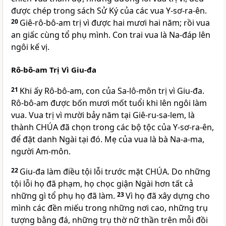
được chép trong sách Sử Ký của các vua Y-sơ-ra-ên.
20
Giê-rô-bô-am trị vì được hai mươi hai năm; rồi vua
an giấc cùng tổ phụ mình. Con trai vua là Na-đáp lên
ngôi kế vị.
Rô-bô-am Trị Vì Giu-đa
21
Khi ấy Rô-bô-am, con của Sa-lô-môn trị vì Giu-đa.
Rô-bô-am được bốn mươi mốt tuổi khi lên ngôi làm
vua. Vua trị vì mười bảy năm tại Giê-ru-sa-lem, là
thành
CHÚA
đã chọn trong các bộ tộc của Y-sơ-ra-ên,
để đặt danh Ngài tại đó. Mẹ của vua là bà Na-a-ma,
người Am-môn.
22
Giu-đa làm điều tội lỗi trước mặt
CHÚA
. Do những
tội lỗi họ đã phạm, họ chọc giận Ngài hơn tất cả
những gì tổ phụ họ đã làm.
23
Vì họ đã xây dựng cho
mình các đền miếu trong những nơi cao, những trụ
tượng bằng đá, những trụ thờ nữ thần trên mỗi đồi