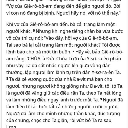
“Vợ của Giê-rô-bô-am đang đến để gặp ngươi đó. Bởi
vì con nó đang bị bịnh. Ngươi hãy nói với nó thể này.”
Khi vợ của Giê-rô-bô-am đến, bà cải trang làm một
người khác.
6
Nhưng khi nghe tiếng chân bà vừa bước
vô cửa thì cụ nói: “Vào đây, hỡi vợ của Giê-rô-bô-am.
Tại sao bà lại cải trang làm một người khác? Tôi được
lệnh báo cho bà một tin buồn.
7
Hãy về, bảo Giê-rô-bô-
am rằng: ‘
CHÚA
là Đức Chúa Trời của Y-sơ-ra-ên phán
như vầy: Ta đã cất nhắc ngươi lên giữa vòng dân
thường, lập ngươi làm lãnh tụ trên dân Y-sơ-ra-ên Ta.
8
Ta đã xé vương quốc của nhà Đa-vít mà ban cho
ngươi, nhưng ngươi không giống như Đa-vít, tôi tớ Ta,
là người đã vâng giữ các điều răn Ta, theo Ta hết lòng,
và làm những điều ngay lành trước mắt Ta.
9
Ngươi đã
làm điều tội ác hơn tất cả những người trước ngươi.
Ngươi đã làm cho mình những thần khác, đúc tượng
của chúng, chọc cho Ta giận, rồi vứt bỏ Ta ra sau
lưng.