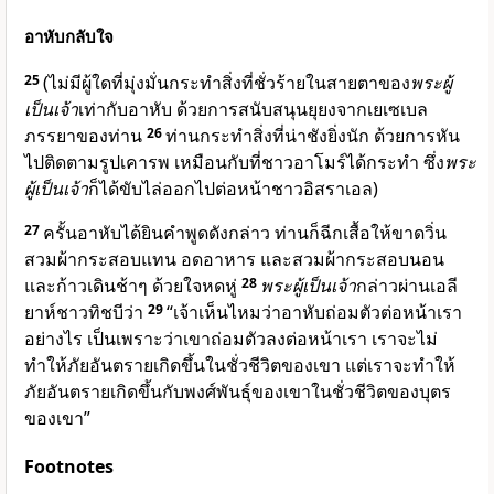
อาหับกลับใจ
25
(ไม่มีผู้ใดที่มุ่งมั่นกระทำสิ่งที่ชั่วร้ายในสายตาของ
พระผู้
เป็นเจ้า
เท่ากับอาหับ ด้วยการสนับสนุนยุยงจากเยเซเบล
ภรรยาของท่าน
26
ท่านกระทำสิ่งที่น่าชังยิ่งนัก ด้วยการหัน
ไปติดตามรูปเคารพ เหมือนกับที่ชาวอาโมร์ได้กระทำ ซึ่ง
พระ
ผู้เป็นเจ้า
ก็ได้ขับไล่ออกไปต่อหน้าชาวอิสราเอล)
27
ครั้นอาหับได้ยินคำพูดดังกล่าว ท่านก็ฉีกเสื้อให้ขาดวิ่น
สวมผ้ากระสอบแทน อดอาหาร และสวมผ้ากระสอบนอน
และก้าวเดินช้าๆ ด้วยใจหดหู่
28
พระผู้เป็นเจ้า
กล่าวผ่านเอลี
ยาห์ชาวทิชบีว่า
29
“เจ้าเห็นไหมว่าอาหับถ่อมตัวต่อหน้าเรา
อย่างไร เป็นเพราะว่าเขาถ่อมตัวลงต่อหน้าเรา เราจะไม่
ทำให้ภัยอันตรายเกิดขึ้นในชั่วชีวิตของเขา แต่เราจะทำให้
ภัยอันตรายเกิดขึ้นกับพงศ์พันธุ์ของเขาในชั่วชีวิตของบุตร
ของเขา”
Footnotes