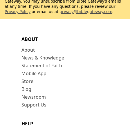
Gateway. You may unsubscribe from Bible Gateway’s emails
at any time. If you have any questions, please review our
Privacy Policy
or email us at
privacy@biblegateway.com
.
ABOUT
About
News & Knowledge
Statement of Faith
Mobile App
Store
Blog
Newsroom
Support Us
HELP