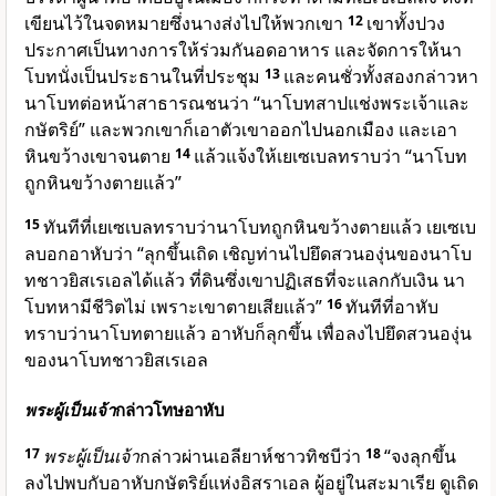
เขียนไว้ในจดหมายซึ่งนางส่งไปให้พวกเขา
12
เขาทั้งปวง
ประกาศเป็นทางการให้ร่วมกันอดอาหาร และจัดการให้นา
โบทนั่งเป็นประธานในที่ประชุม
13
และคนชั่วทั้งสองกล่าวหา
นาโบทต่อหน้าสาธารณชนว่า “นาโบทสาปแช่งพระเจ้าและ
กษัตริย์” และพวกเขาก็เอาตัวเขาออกไปนอกเมือง และเอา
หินขว้างเขาจนตาย
14
แล้วแจ้งให้เยเซเบลทราบว่า “นาโบท
ถูกหินขว้างตายแล้ว”
15
ทันทีที่เยเซเบลทราบว่านาโบทถูกหินขว้างตายแล้ว เยเซเบ
ลบอกอาหับว่า “ลุกขึ้นเถิด เชิญท่านไปยึดสวนองุ่นของนาโบ
ทชาวยิสเรเอลได้แล้ว ที่ดินซึ่งเขาปฏิเสธที่จะแลกกับเงิน นา
โบทหามีชีวิตไม่ เพราะเขาตายเสียแล้ว”
16
ทันทีที่อาหับ
ทราบว่านาโบทตายแล้ว อาหับก็ลุกขึ้น เพื่อลงไปยึดสวนองุ่น
ของนาโบทชาวยิสเรเอล
พระผู้เป็นเจ้า
กล่าวโทษอาหับ
17
พระผู้เป็นเจ้า
กล่าวผ่านเอลียาห์ชาวทิชบีว่า
18
“จงลุกขึ้น
ลงไปพบกับอาหับกษัตริย์แห่งอิสราเอล ผู้อยู่ในสะมาเรีย ดูเถิด