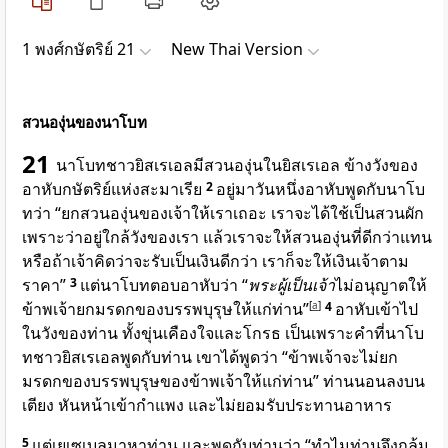
1 พงศ์กษัตริย์ 21
New Thai Version
สวนองุ่นของนาโบท
21
นาโบทชาวยิสเรเอลมีสวนองุ่นในยิสเรเอล ข้างวังของ
อาหับกษัตริย์แห่งสะมาเรีย
2
อยู่มาวันหนึ่งอาหับพูดกับนาโบ
ทว่า “ยกสวนองุ่นของเจ้าให้เราเถอะ เราจะได้ใช้เป็นสวนผัก
เพราะว่าอยู่ใกล้วังของเรา แล้วเราจะให้สวนองุ่นที่ดีกว่าแทน
หรือถ้าเจ้าคิดว่าจะรับเป็นเงินดีกว่า เราก็จะให้เงินเจ้าตาม
ราคา”
3
แต่นาโบทตอบอาหับว่า “
พระผู้เป็นเจ้า
ไม่อนุญาตให้
ข้าพเจ้ายกมรดกของบรรพบุรุษให้แก่ท่าน”
[
a
]
4
อาหับเข้าไป
ในวังของท่าน ทั้งขุ่นเคืองใจและโกรธ เป็นเพราะคำที่นาโบ
ทชาวยิสเรเอลพูดกับท่าน เขาได้พูดว่า “ข้าพเจ้าจะไม่ยก
มรดกของบรรพบุรุษของข้าพเจ้าให้แก่ท่าน” ท่านนอนลงบน
เตียง หันหน้าเข้ากำแพง และไม่ยอมรับประทานอาหาร
5
แต่เยเซเบลมาหาท่าน และพูดกับท่านว่า “ทำไมท่านจึงกลุ้ม