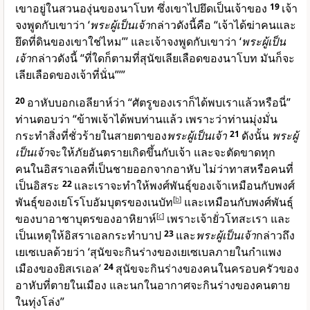
เขาอยู่ในสวนองุ่นของนาโบท ซึ่งเขาไปยึดเป็นเจ้าของ
19
เจ้า
จงพูดกับเขาว่า ‘
พระผู้เป็นเจ้า
กล่าวดังนี้คือ “เจ้าได้ฆ่าคนและ
ยึดที่ดินของเขาใช่ไหม”’ และเจ้าจงพูดกับเขาว่า ‘
พระผู้เป็น
เจ้า
กล่าวดังนี้ “ที่ใดก็ตามที่สุนัขเลียเลือดของนาโบท มันก็จะ
เลียเลือดของเจ้าที่นั่น”’”
20
อาหับบอกเอลียาห์ว่า “ศัตรูของเราก็ได้พบเราแล้วหรือนี่”
ท่านตอบว่า “ข้าพเจ้าได้พบท่านแล้ว เพราะว่าท่านมุ่งมั่น
กระทำสิ่งที่ชั่วร้ายในสายตาของ
พระผู้เป็นเจ้า
21
ดังนั้น
พระผู้
เป็นเจ้า
จะให้ภัยอันตรายเกิดขึ้นกับเจ้า และจะตัดขาดทุก
คนในอิสราเอลที่เป็นชายออกจากอาหับ ไม่ว่าทาสหรือคนที่
เป็นอิสระ
22
และเราจะทำให้พงศ์พันธุ์ของเจ้าเหมือนกับพงศ์
พันธุ์ของเยโรโบอัมบุตรของเนบัท
[
b
]
และเหมือนกับพงศ์พันธุ์
ของบาอาชาบุตรของอาหิยาห์
[
c
]
เพราะเจ้ายั่วโทสะเรา และ
เป็นเหตุให้อิสราเอลกระทำบาป
23
และ
พระผู้เป็นเจ้า
กล่าวถึง
เยเซเบลด้วยว่า ‘สุนัขจะกินร่างของเยเซเบลภายในกำแพง
เมืองของยิสเรเอล’
24
สุนัขจะกินร่างของคนในครอบครัวของ
อาหับที่ตายในเมือง และนกในอากาศจะกินร่างของคนตาย
ในทุ่งโล่ง”