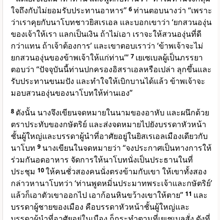
ใจถึงกับไม่ยอมรับประทานอาหาร”
6
ท่านตอบนางว่า “เพราะ
ว่าเราคุยกับนาโบทชาวยิสเรเอล และบอกเขาว่า ‘ยกสวนองุ่น
ของเจ้าให้เรา แลกเป็นเงิน ถ้าไม่เอา เราจะให้สวนองุ่นที่ดี
กว่าแทน ถ้าเจ้าต้องการ’ และเขาตอบเราว่า ‘ข้าพเจ้าจะไม่
ยกสวนองุ่นของข้าพเจ้าให้แก่ท่าน’”
7
เยเซเบลผู้เป็นภรรยา
ตอบว่า “ปัจจุบันนี้ท่านปกครองอิสราเอลหรือเปล่า ลุกขึ้นและ
รับประทานขนมปัง และทำใจให้เบิกบานได้แล้ว ข้าพเจ้าจะ
มอบสวนองุ่นของนาโบทให้ท่านเอง”
8
ดังนั้น นางจึงเขียนจดหมายในนามของอาหับ และผนึกด้วย
ตราประทับของกษัตริย์ และส่งจดหมายไปยังบรรดาหัวหน้า
ชั้นผู้ใหญ่และบรรดาผู้นำที่อาศัยอยู่ในยิสเรเอลเมืองเดียวกับ
นาโบท
9
นางเขียนในจดหมายว่า “จงประกาศเป็นทางการให้
ร่วมกันอดอาหาร จัดการให้นาโบทนั่งเป็นประธานในที่
ประชุม
10
ให้คนชั่วสองคนนั่งตรงข้ามกับเขา ให้เขาทั้งสอง
กล่าวหานาโบทว่า ‘ท่านพูดหมิ่นประมาทพระเจ้าและกษัตริย์’
แล้วก็เอาตัวเขาออกไป เอาก้อนหินขว้างเขาให้ตาย”
11
และ
บรรดาผู้ชายของเมือง คือบรรดาหัวหน้าชั้นผู้ใหญ่และ
บรรดาผู้นำที่อาศัยอยู่ในเมือง ก็กระทำตามที่เยเซเบลสั่ง ดังที่