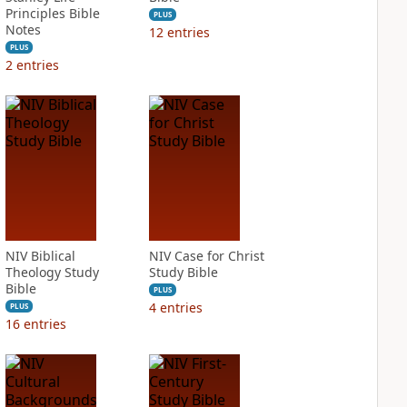
Principles Bible
PLUS
Notes
12
entries
PLUS
2
entries
NIV Biblical
NIV Case for Christ
Theology Study
Study Bible
Bible
PLUS
4
entries
PLUS
16
entries