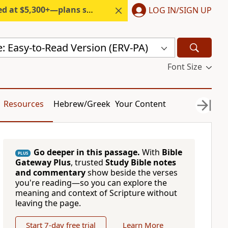
300+—plans start under $6/month.
LOG IN/SIGN UP
e: Easy-to-Read Version (ERV-PA)
Font Size
Resources
Hebrew/Greek
Your Content
Go deeper in this passage.
With
Bible
PLUS
Gateway Plus
, trusted
Study Bible notes
and commentary
show beside the verses
you're reading—so you can explore the
meaning and context of Scripture without
leaving the page.
Start 7-day free trial
Learn More