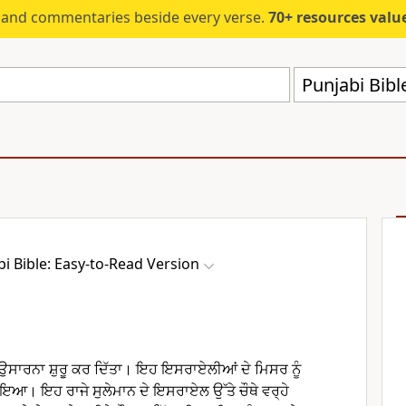
s and commentaries beside every verse.
70+ resources valued at $5,
Punjabi Bibl
i Bible: Easy-to-Read Version
 ਉਸਾਰਨਾ ਸ਼ੁਰੂ ਕਰ ਦਿੱਤਾ। ਇਹ ਇਸਰਾਏਲੀਆਂ ਦੇ ਮਿਸਰ ਨੂੰ
 ਹੋਇਆ। ਇਹ ਰਾਜੇ ਸੁਲੇਮਾਨ ਦੇ ਇਸਰਾਏਲ ਉੱਤੇ ਚੌਥੇ ਵਰ੍ਹੇ