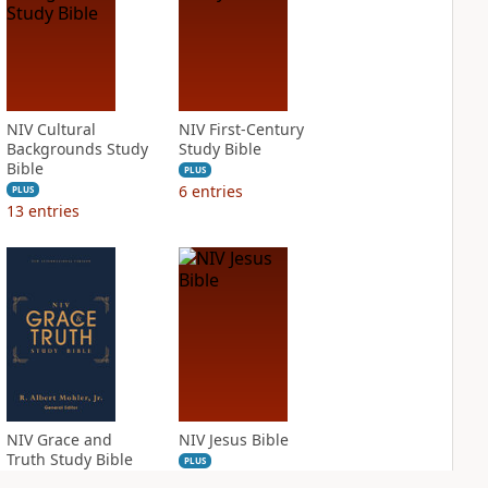
NIV Cultural
NIV First-Century
Backgrounds Study
Study Bible
Bible
PLUS
6
entries
PLUS
13
entries
NIV Grace and
NIV Jesus Bible
Truth Study Bible
PLUS
2
entries
PLUS