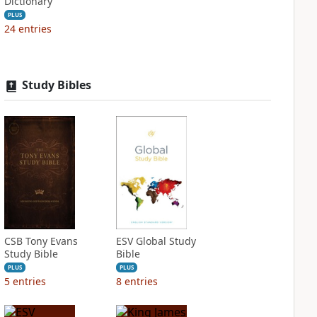
Dictionary
PLUS
24
entries
Study Bibles
CSB Tony Evans
ESV Global Study
Study Bible
Bible
PLUS
PLUS
5
entries
8
entries