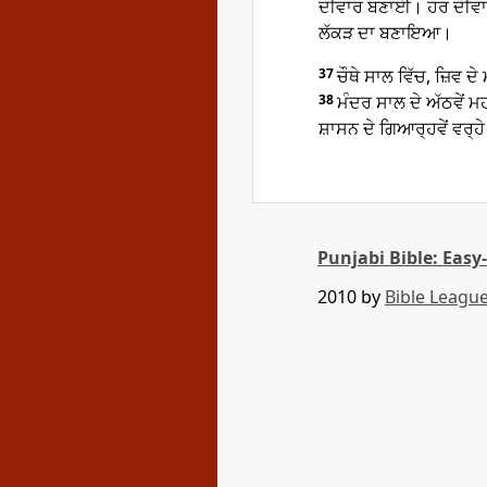
ਦੀਵਾਰ ਬਣਾਈ। ਹਰ ਦੀਵਾਰ 
ਲੱਕੜ ਦਾ ਬਣਾਇਆ।
37
ਚੌਥੇ ਸਾਲ ਵਿੱਚ, ਜ਼ਿਵ ਦ
38
ਮੰਦਰ ਸਾਲ ਦੇ ਅੱਠਵੇਂ ਮ
ਸ਼ਾਸਨ ਦੇ ਗਿਆਰ੍ਹਵੇਂ ਵਰ
Punjabi Bible: Easy
2010 by
Bible League