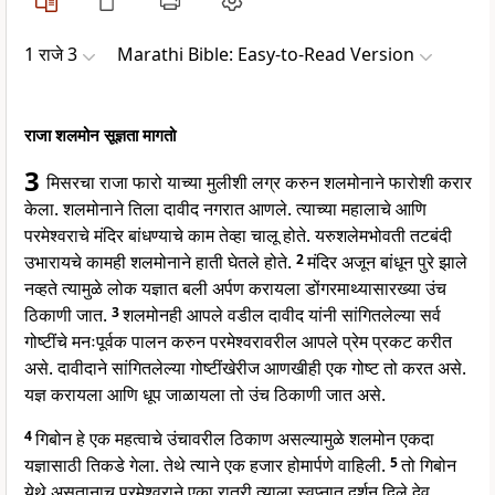
1 राजे 3
Marathi Bible: Easy-to-Read Version
राजा शलमोन सूज्ञता मागतो
3
मिसरचा राजा फारो याच्या मुलीशी लग्र करुन शलमोनाने फारोशी करार
केला. शलमोनाने तिला दावीद नगरात आणले. त्याच्या महालाचे आणि
परमेश्वराचे मंदिर बांधण्याचे काम तेव्हा चालू होते. यरुशलेमभोवती तटबंदी
उभारायचे कामही शलमोनाने हाती घेतले होते.
2
मंदिर अजून बांधून पुरे झाले
नव्हते त्यामुळे लोक यज्ञात बली अर्पण करायला डोंगरमाथ्यासारख्या उंच
ठिकाणी जात.
3
शलमोनही आपले वडील दावीद यांनी सांगितलेल्या सर्व
गोष्टींचे मनःपूर्वक पालन करुन परमेश्वरावरील आपले प्रेम प्रकट करीत
असे. दावीदाने सांगितलेल्या गोष्टींखेरीज आणखीही एक गोष्ट तो करत असे.
यज्ञ करायला आणि धूप जाळायला तो उंच ठिकाणी जात असे.
4
गिबोन हे एक महत्वाचे उंचावरील ठिकाण असल्यामुळे शलमोन एकदा
यज्ञासाठी तिकडे गेला. तेथे त्याने एक हजार होमार्पणे वाहिली.
5
तो गिबोन
येथे असतानाच परमेश्वराने एका रात्री त्याला स्वप्नात दर्शन दिले देव