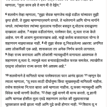
म्हणाला, “तुला काय हवे ते माग मी ते देईन.”
6
शलमोन तेव्हा म्हणाला, “तुझा सेवक म्हणजेच माझे वडील यांच्यावर तुझी
कृपा होती. ते तुझ्या म्हणण्याप्रमाणे वागले. ते भलेपणाने आणि योग्य मार्गाने
जगले. त्यांच्यानंतर त्यांच्या मुलालाच गादीवर बसवून तू मोठाच दयाळूपणा
दाखवला आहेस.
7
माझ्या वडीलांनंतर, परमेश्वर देवा, तू मला राजा केले
आहेस. पण मी अजाण मुलासारखाच आहे. माझे कर्तव्य बजावायला योग्य ते
शहाणपण माझ्याजवळ नाही.
8
मी तुझा सेवक तू निवडलेल्या अक्षरश: अगणित
अशा लोकांपैकी एक आहे. शासकाला तर अनेक निर्णय करावे लागतात.
9
तेव्हा राज्य करायला आणि लोकांशी न्यायबुध्दीने वागायला आवश्यक ते
शहाणपण तू मला दे. त्यामुळे मला बऱ्यावाईटामधील फरक समजेल. त्याखेरीज
एवढ्या लोकांवर राज्य करता येणे अशक्य आहे.”
10
शलमोनाने हे मागितले याचा परमेश्वराला फार आनंद झाला
11
म्हणून देव
त्याला म्हणाला, “तू स्वतःसाठी दीर्घायुष्य किंवा सुखसमृध्दी मागितली नाहीस.
तसेच शत्रूंचा नि:पात व्हावा असे म्हणाला नाहीस. तू फक्त न्यायबुध्दी आणि
विवेक याची मागणी केलीस.
12
तेव्हा तुझे मागणे मी मान्य करतो. तू ज्ञानी
आणि चाणाक्ष होशील तुला एवढे शहाणपण लाभेल की तुझ्यासारखा
भूतकाळात कधी झाला नाही आणि पुढे कधी होणार नाही.
13
शिवाय तू न