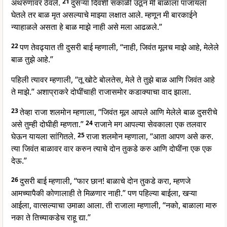
अंथरुणावर ठेवले.
21
दुसऱ्या दिवशी सकाळी उठून मी बाळाला पाजायला
घेतले तर बाळ मृत असल्याचे माझ्या लक्षात आले. म्हणून मी बारकाईने
न्याहाळले असता हे बाळ माझे नाही असे मला आढळले.”
22
पण तेवढ्यात ती दुसरी बाई म्हणाली, “नाही, जिवंत मूलच माझे आहे, मेलेले
बाळ तुझे आहे.”
पहिली त्यावर म्हणाली, “तू खोटे बोलतेस, मेले ते तुझे बाळ आणि जिवंत आहे
ते माझे.” अशाप्राकरे दोघींचाही राजासमोर कडाक्याचा वाद झाला.
23
तेव्हा राजा शलमोन म्हणाला, “जिवंत मूल आपले आणि मेलेले बाळ दुसरीचे
असे तुम्ही दोघीही म्हणता.”
24
राजाने मग आपल्या सेवकाला एक तलवार
घेऊन यायला सांगितले.
25
राजा शलमोन म्हणाला, “आता आपण असे करु.
त्या जिवंत बाळावर वार करुन त्याचे दोन तुकडे करु आणि दोघींना एक एक
देऊ.”
26
दुसरी बाई म्हणाली, “फार छान! बाळाचे दोन तुकडे करा, म्हणजे
आमच्यापैकी कोणालाही ते मिळणार नाही.” पण पहिल्या बाईला, खऱ्या
आईला, वात्सल्याचा उमाळा आला. ती राजाला म्हणाली, “नको, बाळाला मारु
नका ते तिच्याकडेच राहू द्या.”