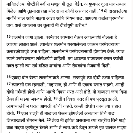
मागितलेल्या गोष्टीही बक्षीस म्हणून मी तुला देईन. आयुष्यभर तुला मानसन्मान
मिळेल आणि तुझ्यासारखा थोर राजा कोणी असणार नाही.
14
मी दाखवलेल्या
मार्गांने चाल आणि माझ्या आज्ञा आणि नियम पाळ. आपल्या वडीलांप्रमाणेच
वाग. असे वागलास तर तुलाही मी दीर्घायुषी करीन.”
15
शलमोन जागा झाला. परमेश्वर स्वप्नात येऊन आपल्याशी बोलला हे
त्याच्या लक्षात आले. त्यानंतर शलमोन यरुशलेमला जाऊन परमेश्वराच्या
करारकोशापुढे उभा राहिला. शलमोनाने परमेश्वरासाठी होमार्पण केले. त्यात
त्याने परमेश्वराला शांतीअर्पणे वाहिली. मग आपल्या राज्यकारभारात ज्यांची
मदत झाली त्या सर्व वडिलधाऱ्यांना आणि सेवकांना मेजवानी दिली.
16
एकदा दोन वेश्या शलमोनाकडे आल्या. राजापुढे त्या दोघी उभ्या राहिल्या.
17
त्यातली एक म्हणाली, “महाराज, ही आणि मी एकाच घरात राहतो. आम्ही
दोघी गर्भवती होतो आणि आमचे दिवस भरत आले होते. मी बाळाला जन्म दिला
तेव्हा ही माझ्या जवळच होती.
18
तीन दिवसांनंतर ही पण प्रसूत झाली.
आमच्याखेरीज घरात आणखी कोणी नव्हते. आम्ही दोघीच काय त्या राहात
होतो.
19
एका रात्री ही बाळाला घेऊन झोपलेली असताना तिचे बाळ
तिच्याखाली चेंगरुन मेले.
20
तेव्हा मी झोपेत असताना त्या रात्रीच तिने माझे
बाळ माझ्या कुशीतून घेतले आणि ते स्वतःकडे ठेवून आपले मृत बालक माझ्या