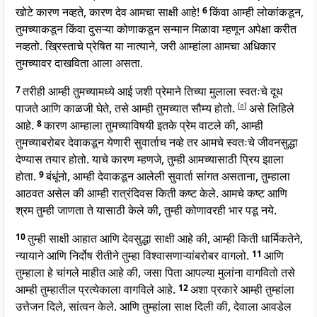
खोटे कारण नव्हते, कारण देव आमचा साक्षी आहे!
6
किंवा आम्ही लोकांकडून,
तुमच्याकडून किंवा दुसऱ्या कोणाकडून सन्मान मिळावा म्हणून अपेक्षा करीत
नव्हतो. ख्रिस्ताचे प्रेषित या नात्याने, जरी आम्हांला आमचा अधिकार
तुमच्यावर दाखविता आला असता.
7
तरीही आम्ही तुमच्यामध्ये आई जशी प्रेमाने तिच्या मुलाला स्वतःचे दूध
पाजते आणि काळजी घेते, तसे आम्ही तुमच्यात सौम्य होतो.
[
a
]
असे लिहिले
आहे.
8
कारण आम्हाला तुमच्याविषयी इतके प्रेम वाटले की, आम्ही
तुमच्याबरोबर देवाकडून येणारी सुवार्ताच नव्हे तर आमचे स्वतःचे जीवनसुद्धा
देण्यास तयार होतो. याचे कारण म्हणजे, तुम्ही आमच्यासाठी प्रिय झाला
होता.
9
बंधूंनो, आम्ही देवाकडून आलेली सुवार्ता सांगत असताना, तुम्हाला
आठवत असेल की आम्ही रात्रंदिवस किती कष्ट केले. आमचे कष्ट आणि
श्रम तुम्ही जाणता ते यासाठी केले की, तुम्ही कोणावरही भार पडू नये.
10
तुम्ही साक्षी आहात आणि देवसुद्धा साक्षी आहे की, आम्ही किती धार्मिकतेने,
न्यायाने आणि निर्दोष रीतीने तुम्हा विश्वासणाऱ्यांबरोबर वागलो.
11
आणि
तुम्हाला हे चांगले माहीत आहे की, जसा पिता आपल्या मुलांना वागवितो तसे
आम्ही तुम्हातील प्रत्येकाला वागविले आहे.
12
अशा प्रकारे आम्ही तुम्हांला
उत्तेजन दिले, सांत्वन केले. आणि तुम्हांला साक्ष दिली की, देवाला आवडेल