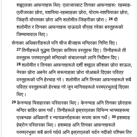
शबूएलका आफन्तहरू थिएः एलाजारबाट तिनका आफन्तहरूः रहब्याह-
एलीजरका छोरा, यशयिया-रहब्याहका छोरा, योराम-यशयियाका छोरा,
जिंक्री-योरामका छोरा अनि शलोमीत-जिंक्रीका छोरा।
26
यी
शलोमीत र तिनका आफन्तहरू दाऊदले सँग्रह गरेका बस्तुहरूको
जिम्मामावाल थिए।
सेनाका अधिकारीहरूले पनि चीज बीजहरू मन्दिरका निम्ति दिए।
27
तिनीहरूले युद्धमा लिएका कतिपय वस्तुहरू दिए। तिनीहरूले ती
वस्तुहरू परमप्रभुको मन्दिरको संचालनको लागि निर्देशन दिए।
28
शलोमीत र तिनका आफन्तहरूले दर्शी शमूएल कीशका छोरा शाऊल,
नेरका छोरा अबनेर अनि सरूयाहका छोरा योआबले दिएका पवित्र
वस्तुहरूको पनि हेरचाह गरे। शलोमीत अनि तिनका आफन्तहरूले सबै
पवित्र वस्तुहरूको हेरचाह गरे जुन मानिसहरूले परमप्रभुलाई दिएका
थिए।
29
केनन्याह यिसहारका परिवारका थिए। केनन्याह अनि तिनका छोराहरू
मन्दिर बाहिर काम गर्थे। तिनीहरूले इस्राएलका विभिन्न भागमाहरूमा
प्रबन्धक अधिकारी र न्यायकर्त्ताहरूका रूपमा काम गर्थे।
30
हशब्याह
हेब्रोन परिवारका थिए। हशब्याह अनि तिनका आफन्तहरूले
परमप्रभुका सबै कार्य गर्दथे अनि इस्राएलको यर्दन नदीको पश्चिम तिर