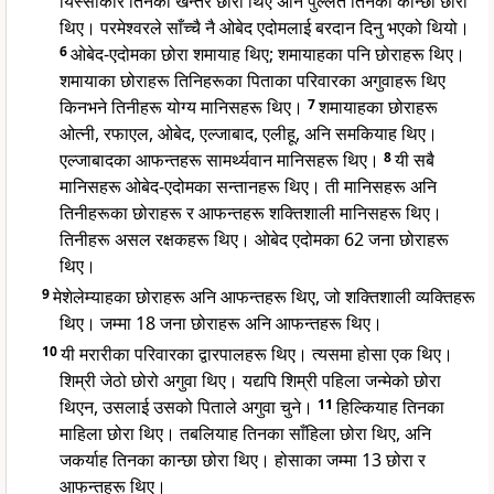
यिस्साकार तिनका खन्तरे छोरा थिए अनि पुल्लतै तिनका कान्छा छोरा
थिए। परमेश्वरले साँच्चै नै ओबेद एदोमलाई बरदान दिनु भएको थियो।
6
ओबेद-एदोमका छोरा शमायाह थिए; शमायाहका पनि छोराहरू थिए।
शमायाका छोराहरू तिनिहरूका पिताका परिवारका अगुवाहरू थिए
किनभने तिनीहरू योग्य मानिसहरू थिए।
7
शमायाहका छोराहरू
ओत्नी, रफाएल, ओबेद, एल्जाबाद, एलीहू, अनि समकियाह थिए।
एल्जाबादका आफन्तहरू सामर्थ्यवान मानिसहरू थिए।
8
यी सबै
मानिसहरू ओबेद-एदोमका सन्तानहरू थिए। ती मानिसहरू अनि
तिनीहरूका छोराहरू र आफन्तहरू शक्तिशाली मानिसहरू थिए।
तिनीहरू असल रक्षकहरू थिए। ओबेद एदोमका 62 जना छोराहरू
थिए।
9
मेशेलेम्याहका छोराहरू अनि आफन्तहरू थिए, जो शक्तिशाली व्यक्तिहरू
थिए। जम्मा 18 जना छोराहरू अनि आफन्तहरू थिए।
10
यी मरारीका परिवारका द्वारपालहरू थिए। त्यसमा होसा एक थिए।
शिम्री जेठो छोरो अगुवा थिए। यद्यपि शिम्री पहिला जन्मेको छोरा
थिएन, उसलाई उसको पिताले अगुवा चुने।
11
हिल्कियाह तिनका
माहिला छोरा थिए। तबलियाह तिनका साँहिला छोरा थिए, अनि
जकर्याह तिनका कान्छा छोरा थिए। होसाका जम्मा 13 छोरा र
आफन्तहरू थिए।