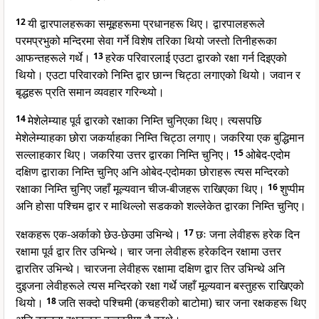
12
यी द्वारपालहरूका समूहहरूमा प्रधानहरू थिए। द्वारपालहरूले
परमप्रभुको मन्दिरमा सेवा गर्ने विशेष तरिका थियो जस्तो तिनीहरूका
आफन्तहरूले गर्थे।
13
हरेक परिवारलाई एउटा द्वारको रक्षा गर्न दिइएको
थियो। एउटा परिवारको निम्ति द्वार छान्न चिट्ठा लगाएको थियो। जवान र
बृद्धहरू प्रति समान व्यवहार गरिन्थ्यो।
14
मेशेलेम्याह पूर्व द्वारको रक्षाका निम्ति चुनिएका थिए। त्यसपछि
मेशेलेम्याहका छोरा जकर्याहका निम्ति चिट्ठा लगाए। जकरिया एक बुद्धिमान
सल्लाहकार थिए। जकरिया उत्तर द्वारका निम्ति चुनिए।
15
ओबेद-एदोम
दक्षिण द्वाराका निम्ति चुनिए अनि ओबेद-एदोमका छोराहरू त्यस मन्दिरको
रक्षाका निम्ति चुनिए जहाँ मूल्यवान चीज-बीजहरू राखिएका थिए।
16
शुप्पीम
अनि होसा पश्चिम द्वार र माथिल्लो सडकको शल्लेकेत द्वारका निम्ति चुनिए।
रक्षकहरू एक-अर्काको छेउ-छेउमा उभिन्थे।
17
छः जना लेवीहरू हरेक दिन
रक्षामा पूर्व द्वार तिर उभिन्थे। चार जना लेवीहरू हरेकदिन रक्षामा उत्तर
द्वारतिर उभिन्थे। चारजना लेवीहरू रक्षामा दक्षिण द्वार तिर उभिन्थे अनि
दुइजना लेवीहरूले त्यस मन्दिरको रक्षा गर्थे जहाँ मूल्यवान बस्तुहरू राखिएको
थियो।
18
जति सक्दो पश्चिमी (कचहरीको बाटोमा) चार जना रक्षकहरू थिए