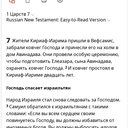
1 Царств 7
Russian New Testament: Easy-to-Read Version
7
Жители Кириаф-Иарима пришли в Вефсамис,
забрали ковчег Господа и принесли его на холм в
дом Авинадава. Они провели особую церемонию,
чтобы подготовить Елеазара, сына Авинадава,
охранять ковчег Господа.
2
И ковчег простоял в
Кириаф-Иариме двадцать лет.
Господь спасает израильтян
Народ Израиля стал снова следовать за Господом.
3
Самуил обратился к израильтянам с такими
словами: «Если вы всем сердцем своим
повинуетесь Господу, вы должны избавиться от
иноземных богов. Вы должны выбросить идолов