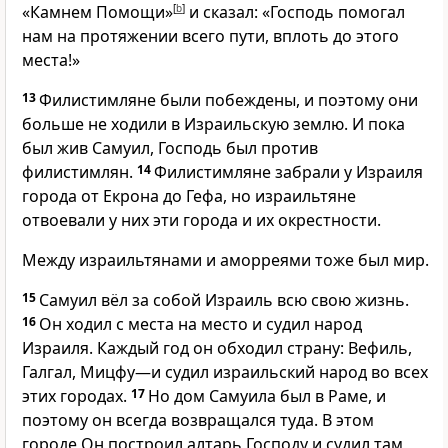
«Камнем Помощи»
[
b
]
и сказал: «Господь помогал
нам на протяжении всего пути, вплоть до этого
места!»
13
Филистимляне были побеждены, и поэтому они
больше не ходили в Израильскую землю. И пока
был жив Самуил, Господь был против
филистимлян.
14
Филистимляне забрали у Израиля
города от Екрона до Гефа, но израильтяне
отвоевали у них эти города и их окрестности.
Между израильтянами и аморреями тоже был мир.
15
Самуил вёл за собой Израиль всю свою жизнь.
16
Он ходил с места на место и судил народ
Израиля. Каждый год он обходил страну: Вефиль,
Галгал, Мицфу—и судил израильский народ во всех
этих городах.
17
Но дом Самуила был в Раме, и
поэтому он всегда возвращался туда. В этом
городе Он построил алтарь Господу и судил там