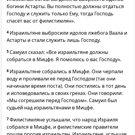
богини Астарты. Вы полностью должны отдаться
Господу и служить только Ему, тогда Господь
спасёт вас от филистимлян».
4
Израильтяне выбросили идолов лжебога Ваала и
Астарты и стали служить лишь Господу.
5
Самуил сказал: «Все израильтяне должны
собраться в Мицфе. Я помолюсь о вас Господу».
6
Израильтяне собрались в Мицфе. Они черпали
воду и проливали её перед Господом (так они
начинали время поста). Они постились в тот день
и исповедовались в своих грехах. Они говорили:
«Мы согрешили перед Господом». Самуил был
судьёй над израильтянами в Мицфе.
7
Филистимляне услышали, что народ Израиля
собрался в Мицфе, и филистимские правители
пошли против израильтян. Израильтяне, услышав