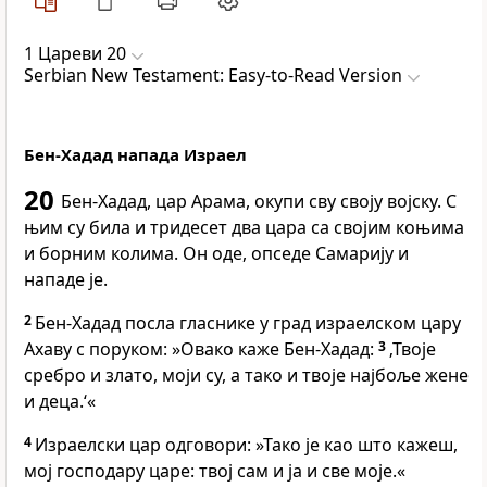
1 Цареви 20
Serbian New Testament: Easy-to-Read Version
Бен-Хадад напада Израел
20
Бен-Хадад, цар Арама, окупи сву своју војску. С
њим су била и тридесет два цара са својим коњима
и борним колима. Он оде, опседе Самарију и
нападе је.
2
Бен-Хадад посла гласнике у град израелском цару
Ахаву с поруком: »Овако каже Бен-Хадад:
3
‚Твоје
сребро и злато, моји су, а тако и твоје најбоље жене
и деца.‘«
4
Израелски цар одговори: »Тако је као што кажеш,
мој господару царе: твој сам и ја и све моје.«