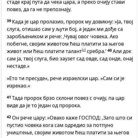
стаде крај пута да чека цара, а преко очију стави
повез, да га не препознају.
39
Када је цар пролазио, пророк му довикну: »Ја, твој
слуга, отишао сам у љути бој, а један ми дође са
заробљеником и рече: ‚Чувај овог човека. Ако
побегне, својим животом ћеш платити за његов
живот или ћеш платити талант
[
a
]
сребра.‘
40
Али док
сам ја, твој слуга, био заузет сад овде, сад онде, онај
нестаде.«
»Ето ти пресуде«, рече израелски цар. »Сам си је
изрекао.«
41
Тада пророк брзо склони повез с очију, па цар
виде да је то један од пророка.
42
Он рече цару: »Овако каже ГОСПОД: ‚Зато што си
пустио човека кога сам одредио за потпуно
уништење, својим животом ћеш платити за његов