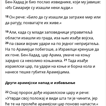
Бен-Хадад је био послао извиднике, који му јавише:
»Из Самарије су изашли неки људи.«
18
Он рече: »Било да су изашли да затраже мир или
да ратују, похватајте их живе.«
19
Али, када су млади заповедници управитељâ
области изашли из града, иза њих изађе војска,
20
па сваки војник удари на по једног непријатеља.
На то Арамејци побегоше, а Израелци кренуше да
их гоне. Бен-Хадад, цар Арама, умаче на коњу
заједно са неколико коњаника.
21
Тада изађе
израелски цар, па удари на коње и борна кола и
нанесе тешке губитке Арамејцима.
Други арамејски напад и избављење
22
Онај пророк дође израелском цару и рече:
»Утврди свој положај и види шта ти је чинити, јер
ће те на пролеће арамејски цар поново напасти.«