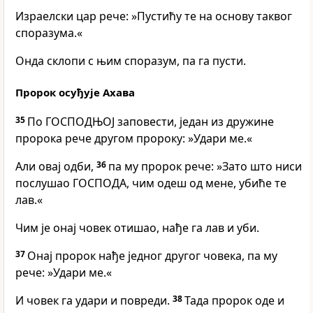
Израелски цар рече: »Пустићу те на основу таквог
споразума.«
Онда склопи с њим споразум, па га пусти.
Пророк осуђује Ахава
35
По ГОСПОДЊОЈ заповести, један из дружине
пророка рече другом пророку: »Удари ме.«
Али овај одби,
36
па му пророк рече: »Зато што ниси
послушао ГОСПОДА, чим одеш од мене, убиће те
лав.«
Чим је онај човек отишао, нађе га лав и уби.
37
Онај пророк нађе једног другог човека, па му
рече: »Удари ме.«
И човек га удари и повреди.
38
Тада пророк оде и