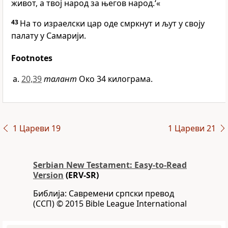
живот, а твој народ за његов народ.‘«
43
На то израелски цар оде смркнут и љут у своју
палату у Самарији.
Footnotes
20,39
талант
Око 34 килограма.
1 Цареви 19
1 Цареви 21
Serbian New Testament: Easy-to-Read
Version
(ERV-SR)
Библија: Савремени српски превод
(ССП) © 2015 Bible League International