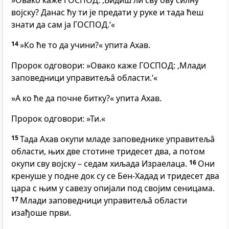
»Овако каже ГОСПОД: ‚Видиш ли сву ову силну
војску? Данас ћу ти је предати у руке и тада ћеш
знати да сам ја ГОСПОД.‘«
14
»Ко ће то да учини?« упита Ахав.
Пророк одговори: »Овако каже ГОСПОД: ‚Млади
заповедници управитељâ области.‘«
»А ко ће да почне битку?« упита Ахав.
Пророк одговори: »Ти.«
15
Тада Ахав окупи младе заповеднике управитељâ
области, њих две стотине тридесет два, а потом
окупи сву војску – седам хиљада Израелаца.
16
Они
кренуше у подне док су се Бен-Хадад и тридесет два
цара с њим у савезу опијали под својим сеницама.
17
Млади заповедници управитељâ области
изађоше први.