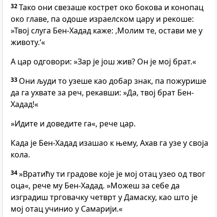
32
Тако они свезаше кострет око бокова и конопац
око главе, па одоше израелском цару и рекоше:
»Твој слуга Бен-Хадад каже: ‚Молим те, остави ме у
животу.‘«
А цар одговори: »Зар је још жив? Он је мој брат.«
33
Они људи то узеше као добар знак, па пожурише
да га ухвате за реч, рекавши: »Да, твој брат Бен-
Хадад!«
»Идите и доведите га«, рече цар.
Када је Бен-Хадад изашао к њему, Ахав га узе у своја
кола.
34
»Вратићу ти градове које је мој отац узео од твог
оца«, рече му Бен-Хадад. »Можеш за себе да
изградиш трговачку четврт у Дамаску, као што је
мој отац учинио у Самарији.«