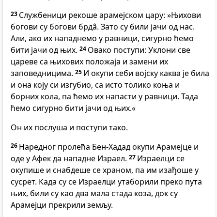
23
Службеници рекоше арамејском цару: »Њихови
богови су богови брдâ. Зато су били јачи од нас.
Али, ако их нападнемо у равници, сигурно ћемо
бити јачи од њих.
24
Овако поступи: Уклони све
цареве са њихових положаја и замени их
заповедницима.
25
И окупи себи војску каква је била
и она коју си изгубио, са исто толико коња и
борних кола, па ћемо их напасти у равници. Тада
ћемо сигурно бити јачи од њих.«
Он их послуша и поступи тако.
26
Наредног пролећа Бен-Хадад окупи Арамејце и
оде у Афек да нападне Израел.
27
Израелци се
окупише и снабдеше се храном, па им изађоше у
сусрет. Када су се Израелци утаборили преко пута
њих, били су као два мала стада коза, док су
Арамејци прекрили земљу.