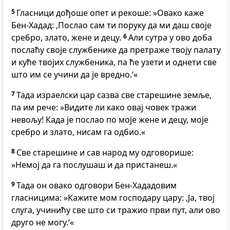
5
Гласници дођоше опет и рекоше: »Овако каже
Бен-Хадад: ‚Послао сам ти поруку да ми даш своје
сребро, злато, жене и децу.
6
Али сутра у ово доба
послаћу своје службенике да претраже твоју палату
и куће твојих службеника, па ће узети и однети све
што им се учини да је вредно.‘«
7
Тада израелски цар сазва све старешине земље,
па им рече: »Видите ли како овај човек тражи
невољу! Када је послао по моје жене и децу, моје
сребро и злато, нисам га одбио.«
8
Све старешине и сав народ му одговорише:
»Немој да га послушаш и да пристанеш.«
9
Тада он овако одговори Бен-Хададовим
гласницима: »Кажите мом господару цару: ‚Ја, твој
слуга, учинићу све што си тражио први пут, али ово
друго не могу.‘«