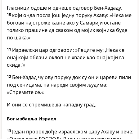
Гласници одоше и однеше одговор Бен-Хададу,
10
који онда посла још једну поруку Ахаву: »Нека ме
богови најстроже казне ако у Самарији остане
толико прашине да сваком од мојих војника буде
по шака.«
11
Израелски цар одговори: »Реците му: ‚Нека се
онај који облачи оклоп не хвали као онај који га
скида.‘«
12
Бен-Хадад чу ову поруку док су он и цареви пили
под сеницама, па нареди својим људима:
»Спремите се.«
И они се спремише да нападну град.
Бог избавља Израел
13
Један пророк дође израелском цару Ахаву и рече: