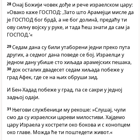
28
Онај Божији човек дође и рече израелском цару:
»Овако каже ГОСПОД: ‚Зато што Арамејци мисле да
је ГОСПОД бог брдâ, а не бог долинâ, предаћу ти
ову силну војску у руке, и тада ћеш знати да сам ја
ГОСПОД.‘«
29
Седам дана су били утаборени једни преко пута
других, а седмог дана поведе се бој. Израелци у
једном дану убише сто хиљада арамејских пешака,
30
док осталих двадесет седам хиљада побеже у
град Афек, где се на њих обруши зид.
И Бен-Хадад побеже у град, па се сакри у једној
задњој одаји.
31
Његови службеници му рекоше: »Слушај, чули
смо да су израелски цареви милостиви. Хајдемо
цару Израела у кострети око бокова и с конопцем
око главе. Можда ће ти поштедети живот.«