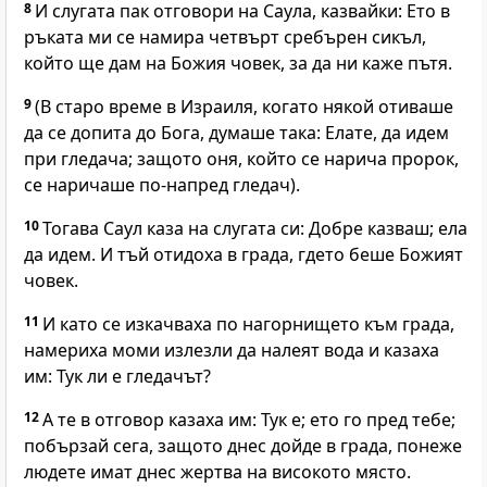
8
И слугата пак отговори на Саула, казвайки: Ето в
ръката ми се намира четвърт сребърен сикъл,
който ще дам на Божия човек, за да ни каже пътя.
9
(В старо време в Израиля, когато някой отиваше
да се допита до Бога, думаше така: Елате, да идем
при гледача; защото оня, който се нарича пророк,
се наричаше по-напред гледач).
10
Тогава Саул каза на слугата си: Добре казваш; ела
да идем. И тъй отидоха в града, гдето беше Божият
човек.
11
И като се изкачваха по нагорнището към града,
намериха моми излезли да налеят вода и казаха
им: Тук ли е гледачът?
12
А те в отговор казаха им: Тук е; ето го пред тебе;
побързай сега, защото днес дойде в града, понеже
людете имат днес жертва на високото място.