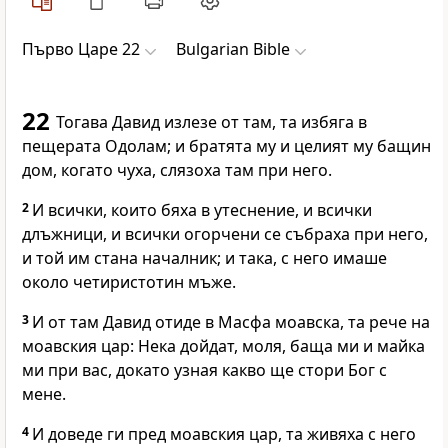
Първо Царе 22
Bulgarian Bible
22
Тогава Давид излезе от там, та избяга в
пещерата Одолам; и братята му и целият му бащин
дом, когато чуха, слязоха там при него.
2
И всички, които бяха в утеснение, и всички
длъжници, и всички огорчени се събраха при него,
и той им стана началник; и така, с него имаше
около четиристотин мъже.
3
И от там Давид отиде в Масфа моавска, та рече на
моавския цар: Нека дойдат, моля, баща ми и майка
ми при вас, докато узная какво ще стори Бог с
мене.
4
И доведе ги пред моавския цар, та живяха с него