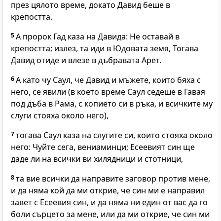
през цялото време, докато Давид беше в
крепостта.
5
А пророк Гад каза на Давида: Не оставай в
крепостта; излез, та иди в Юдовата земя, Тогава
Давид отиде и влезе в дъбравата Арет.
6
А като чу Саул, че Давид и мъжете, които бяха с
него, се явили (в което време Саул седеше в Гавая
под дъба в Рама, с копието си в ръка, и всичките му
слуги стояха около него),
7
тогава Саул каза на слугите си, които стояха около
него: Чуйте сега, вениаминци; Есеевият син ще
даде ли на всички ви хилядници и стотници,
8
та вие всички да направите заговор против мене,
и да няма кой да ми открие, че син ми е направил
завет с Есеевия син, и да няма ни един от вас да го
боли сърцето за мене, или да ми открие, че син ми