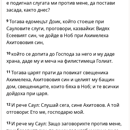
е подигнал слугата ми против мене, да постави
засада, както днес?
9
Тогава едомецът Доик, който стоеше при
Сауловите слуги, проговори, казвайки: Видях
Есеевият син, че дойде в Ноб при Ахимелеха
Ахитововия син,
10
който се допита до Господа за него и му даде
храна, даде му и меча на филистимеца Голиат.
11
Тогава царят прати да повикат свещеника
Ахимелеха, Ахитововия син и целият му бащин
дом, свещениците, които бяха в Ноб; и те всички
дойдоха при царя.
12
И рече Саул: Слушай сега, сине Ахитовов. А той
отговори: Ето ме, господарю мой.
13
И рече му Саул: Защо заговорихте против мене,