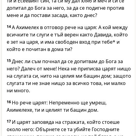
ти и Есеевият син, та си му дал хляб и меч и си се
допитал до Бога за него, за да се подигне против
мене и да постави засада, както днес?
14
А Ахимелех в отговор рече на царя: А кой между
всичките ти слуги е тъй верен както Давида, който
е зет на царя, и има свободен вход при тебе* и
който е почитан в дома ти?
15
Днес ли съм почнал да се допитвам до Бога за
него? Далеч от мене! Нека не приписва царят нищо
на слугата си, нито на целия ми бащин дом; защото
слугата ти не знае нищо за всичко това, ни малко
ни много.
16
Но рече царят: Непременно ще умреш,
Ахимелехе, ти и целият ти бащин дом.
17
И царят заповяда на стражата, който стоеше
около него: Обърнете се та убийте Господните