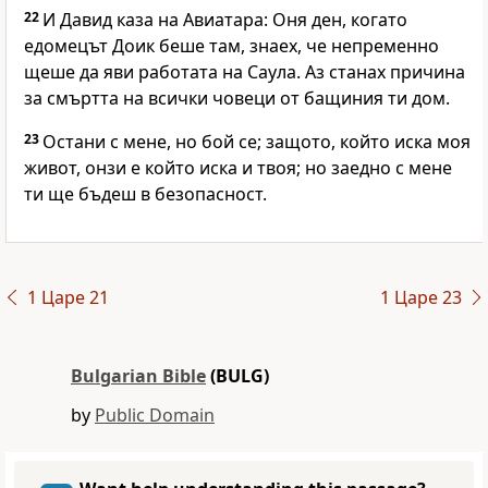
22
И Давид каза на Авиатара: Оня ден, когато
едомецът Доик беше там, знаех, че непременно
щеше да яви работата на Саула. Аз станах причина
за смъртта на всички човеци от бащиния ти дом.
23
Остани с мене, но бой се; защото, който иска моя
живот, онзи е който иска и твоя; но заедно с мене
ти ще бъдеш в безопасност.
1 Царе 21
1 Царе 23
Bulgarian Bible
(BULG)
by
Public Domain