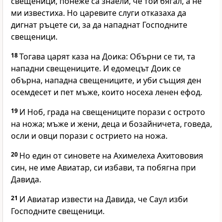
свещеници, понеже са знаели, че той бягал, а не
ми известиха. Но царевите слуги отказаха да
дигнат ръцете си, за да нападнат Господните
свещеници.
18
Тогава царят каза на Доика: Обърни се ти, та
нападни свещениците. И едомецът Доик се
обърна, нападна свещениците, и уби същия ден
осемдесет и пет мъже, които носеха ленен ефод.
19
И Ноб, града на свещениците порази с острото
на ножа; мъже и жени, деца и бозайничета, говеда,
осли и овци порази с острието на ножа.
20
Но един от синовете на Ахимелеха Ахитововия
син, не име Авиатар, си избави, та побягна при
Давида.
21
И Авиатар извести на Давида, че Саул изби
Господните свещеници.